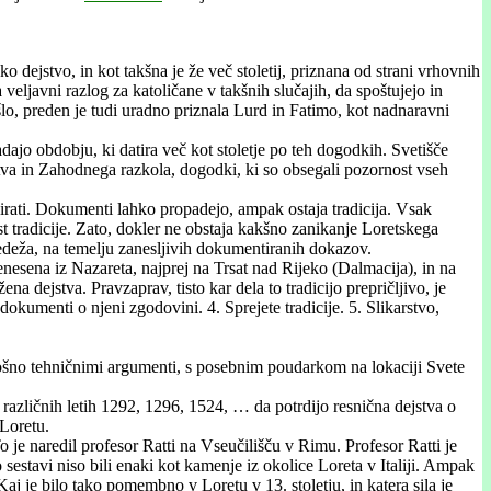
o dejstvo, in kot takšna je že več stoletij, priznana od strani vrhovnih
veljavni razlog za katoličane v takšnih slučajih, da spoštujejo in
šlo, preden je tudi uradno priznala Lurd in Fatimo, kot nadnaravni
dajo obdobju, ki datira več kot stoletje po teh dogodkih. Svetišče
stva in Zahodnega razkola, dogodki, ki so obsegali pozornost vseh
irati. Dokumenti lahko propadejo, ampak ostaja tradicija. Vsak
st tradicije. Zato, dokler ne obstaja kakšno zanikanje Loretskega
 Sedeža, na temelju zanesljivih dokumentiranih dokazov.
nesena iz Nazareta, najprej na Trsat nad Rijeko (Dalmacija), in na
na dejstva. Pravzaprav, tisto kar dela to tradicijo prepričljivo, je
 dokumenti o njeni zgodovini. 4. Sprejete tradicije. 5. Slikarstvo,
plošno tehničnimi argumenti, s posebnim poudarkom na lokaciji Svete
 različnih letih 1292, 1296, 1524, … da potrdijo resnična dejstva o
 Loretu.
 je naredil profesor Ratti na Vseučilišču v Rimu. Profesor Ratti je
 sestavi niso bili enaki kot kamenje iz okolice Loreta v Italiji. Ampak
aj je bilo tako pomembno v Loretu v 13. stoletju, in katera sila je