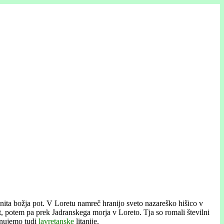
nita božja pot. V Loretu namreč hranijo sveto nazareško hišico v
at, potem pa prek Jadranskega morja v Loreto. Tja so romali številni
menujemo tudi
lavretanske
litanije.