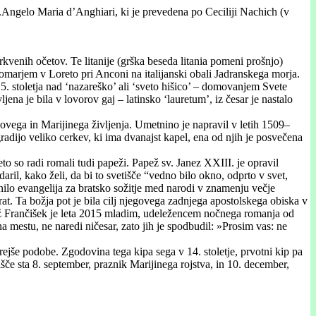
p.Angelo Maria d’Anghiari, ki je prevedena po Ceciliji Nachich (v
erkvenih očetov. Te litanije (grška beseda litania pomeni prošnjo)
ni romarjem v Loreto pri Anconi na italijanski obali Jadranskega morja.
15. stoletja nad ‘nazareško’ ali ‘sveto hišico’ – domovanjem Svete
jena je bila v lovorov gaj – latinsko ‘lauretum’, iz česar je nastalo
sovega in Marijinega življenja. Umetnino je napravil v letih 1509–
gradijo veliko cerkev, ki ima dvanajst kapel, ena od njih je posvečena
to so radi romali tudi papeži. Papež sv. Janez XXIII. je opravil
l, kako želi, da bi to svetišče “vedno bilo okno, odprto v svet,
nilo evangelija za bratsko sožitje med narodi v znamenju večje
at. Ta božja pot je bila cilj njegovega zadnjega apostolskega obiska v
apež Frančišek je leta 2015 mladim, udeležencem nočnega romanja od
a mestu, ne naredi ničesar, zato jih je spodbudil: »Prosim vas: ne
rejše podobe. Zgodovina tega kipa sega v 14. stoletje, prvotni kip pa
išče sta 8. september, praznik Marijinega rojstva, in 10. december,