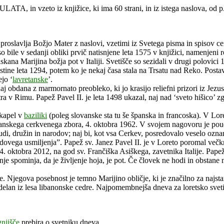
ATA, in vzeto iz knjižice, ki ima 60 strani, in iz istega naslova, od 
i proslavlja Božjo Mater z naslovi, vzetimi iz Svetega pisma in spisov c
r so bile v sedanji obliki prvič natisnjene leta 1575 v knjižici, namenje
ana Marijina božja pot v Italiji. Svetišče so sezidali v drugi polovici 
stine leta 1294, potem ko je nekaj časa stala na Trsatu nad Reko. Postavl
ejo ‘
lavretanske
’.
aj obdana z marmornato preobleko, ki jo krasijo reliefni prizori iz Jezu
ra v Rimu. Papež Pavel II. je leta 1498 ukazal, naj nad ‘sveto hišico’ z
 kapel v
baziliki
(poleg slovanske sta tu še španska in francoska). V Lore
nskega cerkvenega zbora, 4. oktobra 1962. V svojem nagovoru je poudari
di, družin in narodov; naj bi, kot vsa Cerkev, posredovalo veselo ozna
dovega usmiljenja”. Papež sv. Janez Pavel II. je v Loreto poromal večkr
o 4. oktobra 2012, na god sv. Frančiška Asiškega, zavetnika Italije. P
e spominja, da je življenje hoja, je pot. Če človek ne hodi in obstane n
. Njegova posebnost je temno Marijino obličje, ki je značilno za najsta
 izdelan iz lesa libanonske cedre. Najpomembnejša dneva za loretsko svet
njišče
prebira o svetniku dneva.