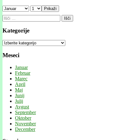
Prikaži
Išči:
Kategorije
Kategorije
Meseci
Januar
Februar
Marec
April
Maj
Junij
Julij
Avgust
September
Oktober
November
December