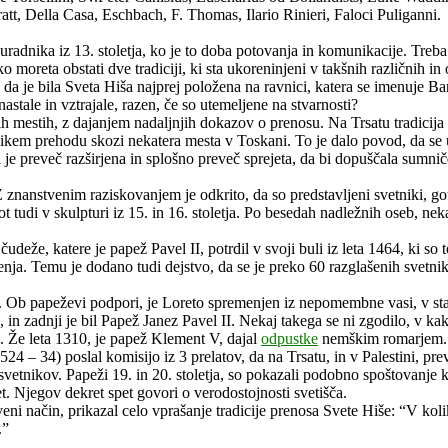
, Della Casa, Eschbach, F. Thomas, Ilario Rinieri, Faloci Puliganni.
adnika iz 13. stoletja, ko je to doba potovanja in komunikacije. Treba je
o moreta obstati dve tradiciji, ki sta ukoreninjeni v takšnih različnih in 
o, da je bila Sveta Hiša najprej položena na ravnici, katera se imenuje
nastale in vztrajale, razen, če so utemeljene na stvarnosti?
lnih mestih, z dajanjem nadaljnjih dokazov o prenosu. Na Trsatu tradicij
likem prehodu skozi nekatera mesta v Toskani. To je dalo povod, da se
ja je preveč razširjena in splošno preveč sprejeta, da bi dopuščala sumnič
 znanstvenim raziskovanjem je odkrito, da so predstavljeni svetniki, go
 tudi v skulpturi iz 15. in 16. stoletja. Po besedah nadležnih oseb, neka
deže, katere je papež Pavel II, potrdil v svoji buli iz leta 1464, ki so t
jenja. Temu je dodano tudi dejstvo, da se je preko 60 razglašenih svet
e. Ob papeževi podpori, je Loreto spremenjen iz nepomembne vasi, v st
in zadnji je bil Papež Janez Pavel II. Nekaj takega se ni zgodilo, v 
td. Že leta 1310, je papež Klement V, dajal
odpustke
nemškim romarjem.
4 – 34) poslal komisijo iz 3 prelatov, da na Trsatu, in v Palestini, pr
 svetnikov. Papeži 19. in 20. stoletja, so pokazali podobno spoštovanje
et. Njegov dekret spet govori o verodostojnosti svetišča.
tveni način, prikazal celo vprašanje tradicije prenosa Svete Hiše: “V kol
.”