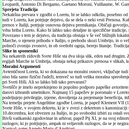
Leopardi, Antonio Di Bergamo, Gaetano Moroni, Vuillaume, W. Garratt
Sprejeta Tradicija
Nekakšna prevara v zgodbi o Loretu, bi se lahko odkrila, posebno od ur
tudi v Loretu, kar potrjuje dejstvo, da se dela o neki vrsti Prenosa. Kak
prenos v Italiji, potrjuje osnovna dejstva premikanja. Običaji govorij
vrhu hriba Loreto. Kako bi lahko tako detaljne in specifične tradicije, 
Povezano s tem je dejstvo, da tradicija obstaja v še več bližnjih loka
Marche, o njenem prihodu v Italijo, o prehodu skozi Umbrijo, in o ve
polnoči zvonijo zvonovi, in ob svetlobi ognja, berejo litanije. Tradici
Slike in spomeniki
Na nekaterih zidovih Svete Hiše sta dva sloja slik, eden nad drugim. Z
regijah Marche in Umbrija, obstaja nekaj prikazov prenosa v slikah, kot
Moralni Argumenti
Avtentičnost Loreta, ki so dokazana na moralni osnovi, vključuje tudi ču
niso bila samo fizični čudeži, temveč so tudi velika moralna spreobrn
pri Sveti Hiši. Ali so lahko bili tako prevarani?
Svetišče je imelo neprekinjeno in popolno podporo papeške avtoritet
darovi izbranih umetnikov. Najmanj 15 papežev je poromalo v Loreto, 
podeljujejo privilegije, izjeme, dovoljenja za prejemanje beneficija, i
Na temelju prejete Angelitine zgodbe Loreta, je papež Klement VII (152
Svete Hiše, v svojem dekretu, ki je v zvezi z dekretom o kanonizaciji
10.decembra, kot obvezen za Italijo, in po svobodni izbiri za ostali sv
Bivši vatikanski zgodovinar in arhivar, papež Pij XI, je na svoj edins
razlogov, ki jo potrjujejo, ampak ni veljavnih razlogov, da se je negira
Napisal: pater Angelo Maria d’Anghiari