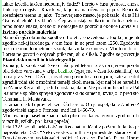
lahko izvedla takšen nedoumljiv čudež? Loreto v času prenosa, enostavno
Lokacijska dejstva: Raziskava, ki je bila naročena od papeža Benedikt
sosednjem terenu in jarku. To neverjetno mesto, je pokazalo, da ta Hiš
Osnovni tehnični zaključek: Čeprav obstaja veliko tehničnih aspektov, 
popolnoma enaka, kot so bile običajne na področju okolice Loreta v 13.
Izvirno poreklo materiala
Najmočnejša obramba zgodbe o Loretu, je izvedena iz logike, in je ute
zgodilo nekaj izrednega, v tem času, in ne pred letom 1250. Zgodovin
mesto je moralo imeti nek vzrok, da iznikne iz ničesar. Mar to ni bilo 
Loreta ne govori o objavah prikazanj ali o slikah. Zgodba se povezuje 
Pisani dokumenti in historiografija
Romarji, ki so obiskali Sveto Hišo pred letom 1250, na njenem prvotnem
bila dobro varovana v kripti
bazilike
(zgrajena v času Konstantina), c
romarjev v Sveti Deželi, dovoljeno govoriti samo o jami, katera se dot
zgradili trdni zid z močnimi temelji okoli mesta, kjer naj bi se naredil 
meščanov Recanatija, je bila poslana, da poišče prvotno lokacijo v Pale
Najhitreje splošno sprejeti zgodovinski dokumenti, izvirajo iz pred s
Teramana in Mantavana.
Teramano je bil upravitelj svetišča Loreto. On je uspel, da je Andreo At
zgodovinski zapis o Prenosu, med leti 1460-70.
Mantavano je našel neznano malo ploščico, katera govori zgodbo o Loret
v raznih jezikih, po ukazu papeža)
Leta 1322, so bili arhivi občine Recanati uničeni v požaru, in lahko p
napisala leta 1525: “Neki verodostojni Iliri so prinesli del starodavn
Drugi dragoceni raziskovalci tradicije Loreta so: Rafaela Riera, Hor