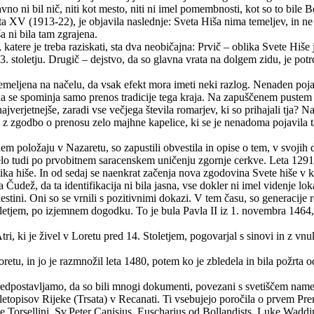
 ni bil nič, niti kot mesto, niti ni imel pomembnosti, kot so to bile Ben
a XV (1913-22), je objavila naslednje: Sveta Hiša nima temeljev, in ne 
a ni bila tam zgrajena.
katere je treba raziskati, sta dva neobičajna: Prvič – oblika Svete Hiše
 stoletju. Drugič – dejstvo, da so glavna vrata na dolgem zidu, je potrd
meljena na načelu, da vsak efekt mora imeti neki razlog. Nenaden pojav
a se spominja samo prenos tradicije tega kraja. Na zapuščenem pustem br
najverjetnejše, zaradi vse večjega števila romarjev, ki so prihajali tja?
z zgodbo o prenosu zelo majhne kapelice, ki se je nenadoma pojavila tam
 položaju v Nazaretu, so zapustili obvestila in opise o tem, v svojih d
elo tudi po prvobitnem saracenskem uničenju zgornje cerkve. Leta 1291,
ika hiše. In od sedaj se naenkrat začenja nova zgodovina Svete hiše v kr
ta Čudež, da ta identifikacija ni bila jasna, vse dokler ni imel videnje lo
stini. Oni so se vrnili s pozitivnimi dokazi. V tem času, so generacije r
toletjem, po izjemnem dogodku. To je bula Pavla II iz 1. novembra 1464
ri, ki je živel v Loretu pred 14. Stoletjem, pogovarjal s sinovi in z vnuk
u, in jo je razmnožil leta 1480, potem ko je zbledela in bila požrta od 
redpostavljamo, da so bili mnogi dokumenti, povezani s svetiščem namešč
ih letopisov Rijeke (Trsata) v Recanati. Ti vsebujejo poročila o prvem P
ace Torsellini, Sv.Peter Canisius, Euscharius od Bollandists, Luke Wad