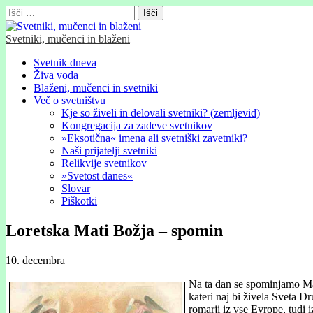
Išči:
Svetniki, mučenci in blaženi
Glavni
Skip
Svetnik dneva
to
Živa voda
meni
content
Blaženi, mučenci in svetniki
Več o svetništvu
Kje so živeli in delovali svetniki? (zemljevid)
Kongregacija za zadeve svetnikov
»Eksotična« imena ali svetniški zavetniki?
Naši prijatelji svetniki
Relikvije svetnikov
»Svetost danes«
Slovar
Piškotki
Loretska Mati Božja – spomin
10. decembra
Na ta dan se spominjamo Mat
kateri naj bi živela Sveta D
romarji iz vse Evrope, tudi 