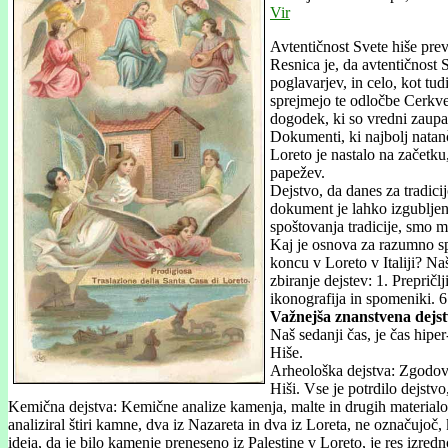
Vir
Avtentičnost Svete hiše pre
Resnica je, da avtentičnost 
poglavarjev, in celo, kot tud
sprejmejo te odločbe Cerkve.
dogodek, ki so vredni zaupa
Dokumenti, ki najbolj natanč
Loreto je nastalo na začetk
papežev.
Dejstvo, da danes za tradic
dokument je lahko izgubljen,
spoštovanja tradicije, smo m
Kaj je osnova za razumno spr
koncu v Loreto v Italiji? Naš
zbiranje dejstev: 1. Prepričl
ikonografija in spomeniki. 
Važnejša znanstvena dejs
Naš sedanji čas, je čas hip
Hiše.
Arheološka dejstva: Zgodovin
Hiši. Vse je potrdilo dejstv
Kemična dejstva: Kemične analize kamenja, malte in drugih materialov v
analiziral štiri kamne, dva iz Nazareta in dva iz Loreta, ne označujoč,
ideja, da je bilo kamenje preneseno iz Palestine v Loreto, je res izred