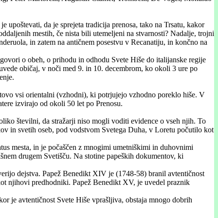
 upoštevati, da je sprejeta tradicija prenosa, tako na Trsatu, kakor
oddaljenih mestih, če nista bili utemeljeni na stvarnosti? Nadalje, trojni
 Banderuola, in zatem na antičnem posestvu v Recanatiju, in končno na
a govori o obeh, o prihodu in odhodu Svete Hiše do italijanske regije
 uvede običaj, v noči med 9. in 10. decembrom, ko okoli 3 ure po
enje.
tovo vsi orientalni (vzhodni), ki potrjujejo vzhodno poreklo hiše. V
tere izvirajo od okoli 50 let po Prenosu.
oliko številni, da stražarji niso mogli voditi evidence o vseh njih. To
nikov in svetih oseb, pod vodstvom Svetega Duha, v Loretu počutilo kot
atus mesta, in je počaščen z mnogimi umetniškimi in duhovnimi
kakšnem drugem Svetišču. Na stotine papeških dokumentov, ki
everijo dejstva. Papež Benedikt XIV je (1748-58) branil avtentičnost
 kot njihovi predhodniki. Papež Benedikt XV, je uvedel praznik
ikor je avtentičnost Svete Hiše vprašljiva, obstaja mnogo dobrih