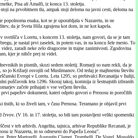
etke, Pisa ali Amalfi, iz konca 13. stoletja.
stoji na prvobitnem tlu, ampak stoji deloma na javni cesti, deloma na
 je popolnoma enaka, kot se je uporabljala v Nazaretu, in ne
itev, da je Sveta Hiša zgrajena kot dom, in ne kot kapela.
 svetišča v Loretu, s koncem 13. stoletja, nam govori, da se je tam
egu, je nastal prvi zaselek, in potem vas, in na koncu šele mesto. To
 Na videz, zaradi neke zelo dragocene in trajne zanimivosti. Zgodovina
, kjer je nihče prej ni videl.
nevnikih in pismih, skozi sedem stoletij. Romarji so nam rekli, da je
 so jo Križarji osvojili od Muslimanov. Od tedaj je majhnemu številu
ščanski Evropi v Loretu. Leta 1295, so prebivalci Recanatija v Italiji,
kalni puščavnik leta 1296. Skoraj takoj, komisija iz šestnajstih izbranih
omarjev začele prihajati v vse večjem številu.
, prvi papežev dokument, kateri odprto govori o Prenosu in poročilih
i tistih, ki so živeli tam, v času Prenosa. Teramano je objavil prvi
črvov. (V 16. in 17. stoletju, so bili tam postavljeni veliki spomeniki
eni v teh arhivih. Angelita, tajnica, arhivar Republike Recanati, je
renosu iz Nazareta, in so odneseni do Papeža Leona”.
ding, Peter Martorelli, Augustin Clamet, Trombelli, De Vogel, Monaldo