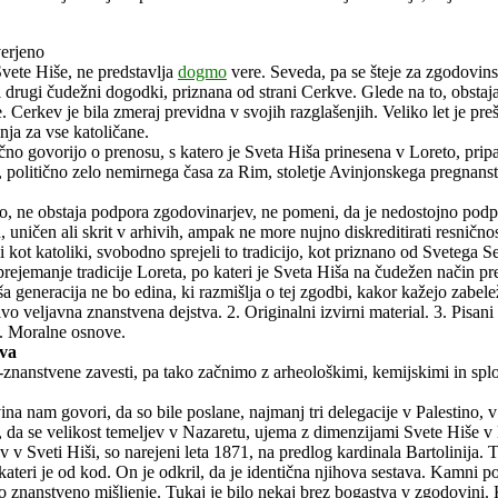
verjeno
Svete Hiše, ne predstavlja
dogmo
vere. Seveda, pa se šteje za zgodovinsk
i drugi čudežni dogodki, priznana od strani Cerkve. Glede na to, obstaja 
 Cerkev je bila zmeraj previdna v svojih razglašenjih. Veliko let je pre
nja za vse katoličane.
no govorijo o prenosu, s katero je Sveta Hiša prinesena v Loreto, pripa
u, politično zelo nemirnega časa za Rim, stoletje Avinjonskega pregnan
ijo, ne obstaja podpora zgodovinarjev, ne pomeni, da je nedostojno podp
 uničen ali skrit v arhivih, ampak ne more nujno diskreditirati resnično
i kot katoliki, svobodno sprejeli to tradicijo, kot priznano od Svetega
ejemanje tradicije Loreta, po kateri je Sveta Hiša na čudežen način pre
a generacija ne bo edina, ki razmišlja o tej zgodbi, kakor kažejo zabeleže
jivo veljavna znanstvena dejstva. 2. Originalni izvirni material. 3. Pisani
6. Moralne osnove.
tva
er-znanstvene zavesti, pa tako začnimo z arheološkimi, kemijskimi in s
a nam govori, da so bile poslane, najmanj tri delegacije v Palestino, v
o, da se velikost temeljev v Nazaretu, ujema z dimenzijami Svete Hiše v
 Sveti Hiši, so narejeni leta 1871, na predlog kardinala Bartolinija. To
 kateri je od kod. On je odkril, da je identična njihova sestava. Kamni po
no znanstveno mišljenje. Tukaj je bilo nekaj brez bogastva v zgodovini. K