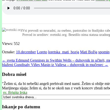
Vsi prevodi so neuradni, za osebno, pastoralno in študijsko rab
Prevod in ureditev: svetniki.org. Besedilo nima statusa uradn
Views: 552
Oznake:
10.december
Loreto
loretska_mati_bozja
Mati Božja
spomin
Post
← sveta Edmund Gennings in Swithin Wells – duhovnik in učitelj, 
blaženi Gundisalv Viňes Masip iz Vallesa – duhovnik in mučenec →
navigation
Dobra misel
"
Želim si, da bi nebeški angeli prebivali med nami. Želim si obilje mi
Marijinega sijaja; želim si, da bi se okoli nas z vseh koncev zbrali ne
sv. Brigita Irska
Iskanje po datumu