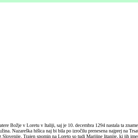
ere Božje v Loretu v Italiji, saj je 10. decembra 1294 nastala ta zname
ružina. Nazareška hišica naj bi bila po izročilu prenesena najprej na Trs
iz Slovenije. Trajen spomin na Loreto so tudi Marijine litanije, ki jih i