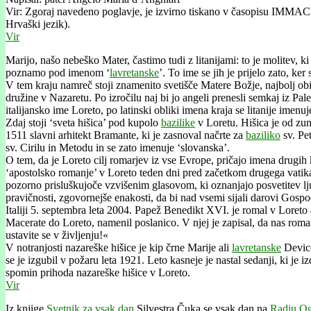
Vir: Zgoraj navedeno poglavje, je izvirno tiskano v časopisu IMMACUL
Hrvaški jezik).
Vir
Marijo, našo nebeško Mater, častimo tudi z litanijami: to je molitev, k
poznamo pod imenom ‘
lavretanske
’. To ime se jih je prijelo zato, ke
V tem kraju namreč stoji znamenito svetišče Matere Božje, najbolj obisk
družine v Nazaretu. Po izročilu naj bi jo angeli prenesli semkaj iz Pale
italijansko ime Loreto, po latinski obliki imena kraja se litanije imenuj
Zdaj stoji ‘sveta hišica’ pod kupolo
bazilike
v Loretu. Hišica je od zun
1511 slavni arhitekt Bramante, ki je zasnoval načrte za
baziliko
sv. Pet
sv. Cirilu in Metodu in se zato imenuje ‘slovanska’.
O tem, da je Loreto cilj romarjev iz vse Evrope, pričajo imena drugih
‘apostolsko romanje’ v Loreto teden dni pred začetkom drugega vatika
pozorno prisluškujoče vzvišenim glasovom, ki oznanjajo posvetitev lju
pravičnosti, zgovornejše enakosti, da bi nad vsemi sijali darovi Gospo
Italiji 5. septembra leta 2004. Papež Benedikt XVI. je romal v Loret
Macerate do Loreto, namenil poslanico. V njej je zapisal, da nas romanj
ustavite se v življenju!«
V notranjosti nazareške hišice je kip črne Marije ali
lavretanske
Device
se je izgubil v požaru leta 1921. Leto kasneje je nastal sedanji, ki je
spomin prihoda nazareške hišice v Loreto.
Vir
Iz knjige
Svetnik za vsak dan
Silvestra Čuka se vsak dan na
Radiu Og