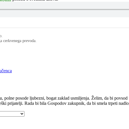
o.
ega cerkvenega prevoda.
mučenca
ru, polne posode ljubezni, bogat zaklad usmiljenja. Želim, da bi povsod
beški prijatelji. Rada bi bila Gospodov zakupnik, da bi smela trpeti nadlo