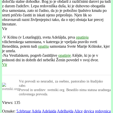
določila stalne dohodke. Bog jo je obdaril z različnimi darovi pa tudi
z darom čudežev. Lepa redovniška duša, ki je duhovno obogatila
dva samostana, zato ni čudno, da jo je pobožno ljudstvo kmalu po
smrti pričelo častiti in iskati njeno priprošnjo. Njen lik so
obravnavali razni življenjepisci tako, da o njej obstaja kar precej
literature.
Vir
-V Kölnu (v Lotaríngiji), sveta Adelájda, prva
opatinja
vilichenskega samostana, v katerega je vpeljala pravilo sveti
Benedikta, potem tudi
opatija
samostana Svete Marije Kölnske, kjer
je umrla.
-Na Vestfalskem, pogreb častitljive
opatinje
Aléjde, ki jo je v
polnosti dni in dobrih del nebeški Ženin povedel v svoj dvor.
Vir
Vsi prevodi so neuradni, za osebno, pastoralno in študijsko
rabo.
Prevod in ureditev: svetniki.org. Besedilo nima statusa uradnega
cerkvenega prevoda.
Views: 135
Oznake:
5.februar
Adela
Adelaida
Adelhajda
Alice
devica
redovnica