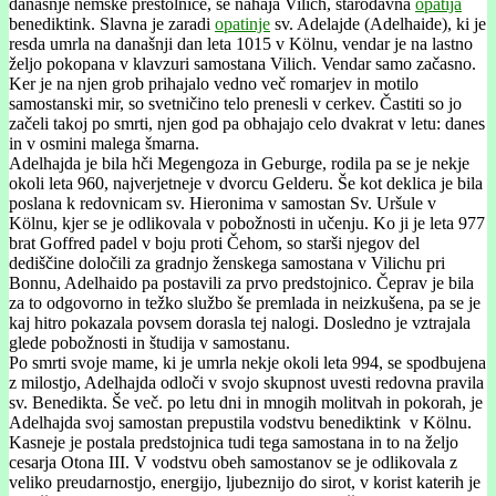
današnje nemške prestolnice, se nahaja Vilich, starodavna
opatija
benediktink. Slavna je zaradi
opatinje
sv. Adelajde (Adelhaide), ki je
resda umrla na današnji dan leta 1015 v Kölnu, vendar je na lastno
željo pokopana v klavzuri samostana Vilich. Vendar samo začasno.
Ker je na njen grob prihajalo vedno več romarjev in motilo
samostanski mir, so svetničino telo prenesli v cerkev. Častiti so jo
začeli takoj po smrti, njen god pa obhajajo celo dvakrat v letu: danes
in v osmini malega šmarna.
Adelhajda je bila hči Megengoza in Geburge, rodila pa se je nekje
okoli leta 960, najverjetneje v dvorcu Gelderu. Še kot deklica je bila
poslana k redovnicam sv. Hieronima v samostan Sv. Uršule v
Kölnu, kjer se je odlikovala v pobožnosti in učenju. Ko ji je leta 977
brat Goffred padel v boju proti Čehom, so starši njegov del
dediščine določili za gradnjo ženskega samostana v Vilichu pri
Bonnu, Adelhaido pa postavili za prvo predstojnico. Čeprav je bila
za to odgovorno in težko službo še premlada in neizkušena, pa se je
kaj hitro pokazala povsem dorasla tej nalogi. Dosledno je vztrajala
glede pobožnosti in študija v samostanu.
Po smrti svoje mame, ki je umrla nekje okoli leta 994, se spodbujena
z milostjo, Adelhajda odloči v svojo skupnost uvesti redovna pravila
sv. Benedikta. Še več. po letu dni in mnogih molitvah in pokorah, je
Adelhajda svoj samostan prepustila vodstvu benediktink v Kölnu.
Kasneje je postala predstojnica tudi tega samostana in to na željo
cesarja Otona III. V vodstvu obeh samostanov se je odlikovala z
veliko preudarnostjo, energijo, ljubeznijo do sirot, v korist katerih je