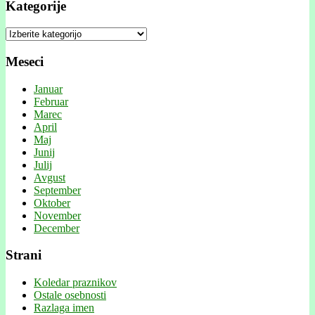
Kategorije
Kategorije
Meseci
Januar
Februar
Marec
April
Maj
Junij
Julij
Avgust
September
Oktober
November
December
Strani
Koledar praznikov
Ostale osebnosti
Razlaga imen