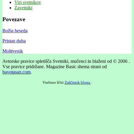
Viri svetnikov
Zavetniki
Povezave
Božja beseda
Pristan duha
Molitvenik
Avtorske pravice spletišča Svetniki, mučenci in blaženi od © 2006 .
Vse pravice pridržane.
Magazine Basic shema strani od
bavotasan.com
.
Vsebino ščiti
Zaščitnik bloga
.