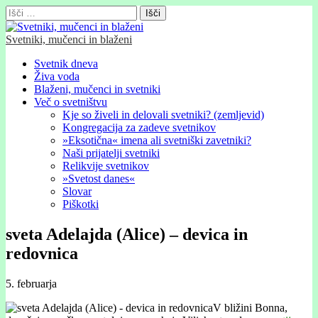
Išči:
Svetniki, mučenci in blaženi
Glavni
Skip
Svetnik dneva
to
Živa voda
meni
content
Blaženi, mučenci in svetniki
Več o svetništvu
Kje so živeli in delovali svetniki? (zemljevid)
Kongregacija za zadeve svetnikov
»Eksotična« imena ali svetniški zavetniki?
Naši prijatelji svetniki
Relikvije svetnikov
»Svetost danes«
Slovar
Piškotki
sveta Adelajda (Alice) – devica in
redovnica
5. februarja
V bližini Bonna,