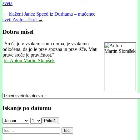
sveta
Post
← blaženi Janez Speed iz Durhama – mučenec
sveti Avito – škof →
navigation
Dobra misel
"
Sreča je v vsakem stanu doma, je vsakemu
odločena, da jo le prav spozna in prav išče. Mati
prave sreče je pravičnost."
bl. Anton Martin Slomšek
Iskanje po datumu
Prikaži
Išči: