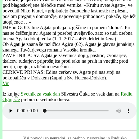
god blagoslovljene hlebčke med vernike. »Kruhu svete Agate«, ve
povedati Niko Kuret, »pripisujejo čudodelne lastnosti: ne plesni,
poslom preganja domotožje, napoveduje prihodnost, pokaže, kje leži
utopljenec …«
IME in GOD: Ime Agata prihaja iz grščine in pomeni ‘dobra’. Pri
nas se češčenje sv. Agate ni posebej uveljavilo, zato so tudi osebna
imena Agata dokaj redka (1. 1. 2017 – 465 deklet in žena).
Ob Agati je znana še različica Agica (62). Agata je glavna junakinja
znanega Tavčarjevega romana Visoška kronika.
ZAVETNICA: Sv. Agata je zavetnica dojilj, pastiric, zvonarjev,
tkalcev, rudarjev; priprošnjica proti raku na prsih in vnetjih; proti
neurju, ognju, različnim nesrečam …
CERKVE PRI NAS: Edina cerkev sv. Agate pri nas stoji na
pokopališču v Dolskem (župnija Sv. Helena-Dolsko).
Vir
Iz knjige
Svetnik za vsak dan
Silvestra Čuka se vsak dan na
Radiu
Ognjišče
prebira o svetniku dneva.
Vsi prevodi so neuradni, za osebno, pastoralno in študijsko