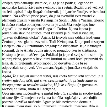
Življenjepis današnje svetnice, ki ga je na podlagi legende za
mohorsko knjigo Življenje svetnikov in svetnic Božjih pred več kot
sto leti napisal Josip Rogač, duhovnik ljubljanske škofije, se bere kot
roman. Na začetku pisec pove, da je ta svetniški cvet zrastel v
plemeniti družini v mestu Katanija na Siciliji. Bila je “nežna, telesno
in dušno visoko obdarjena deva ter je zaslužila svoje lepo ime
Agata”, ki po naše pomeni Blaga ali Dobra. Njena lepota je
privabljala številne snubce, med katerimi je bil tudi Kvintijan,
“glavar sicilskega otoka”. Agata, ki je svoje srce oddala Božjemu
Ženinu, je vse gladko zavrnila. Tudi Kvintijana. Ko je pod cesarjem
Decijem leta 250 izbruhnilo preganjanje kristjanov, se je Kvintijan
spomnil, da je Agata odbila njegovo ponudbo, ker je kristjanka.
Nastopila je ura maščevanja. Poklical jo je pred svoj sodni stol in jo
najprej zlepa, potem s številnimi krutimi mukami hotel pripraviti do
tega, da bi prelomila svojo zaobljubo devištva in da bi se
odpovedala svoji veri. Vse zaman. Agata je junaško vztrajala do
konca.
Agata, že s svojim imenom vabiš, naj vneto hitimo tebi naproti, in s
svojim zgledom učiš, naj si vsi brez prenehanja prizadevamo za
dosego prave in resnične dobrine, ki je le v Bogu.
(iz govora sv.
Metodija Sikula, škofa iz Carigrada)
Opis njenega mučeništva je nastal šele v 5. stoletju in zgodovinsko
ni zanesljiv. Ohranjena cerkvena izročila soglašajo v naslednjih
potezah: deviška mučenka Agata je bila nedvomno doma iz
Katanije, njeni starši so bili premožni in ugledni meščani. Bila je