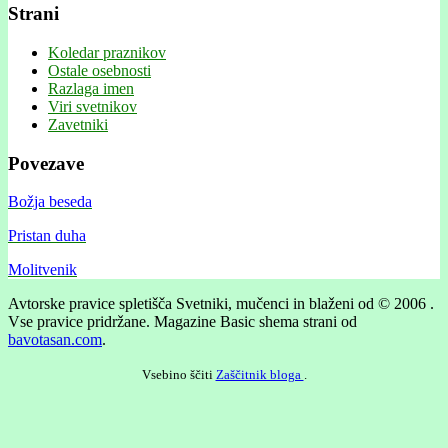
Strani
Koledar praznikov
Ostale osebnosti
Razlaga imen
Viri svetnikov
Zavetniki
Povezave
Božja beseda
Pristan duha
Molitvenik
Avtorske pravice spletišča Svetniki, mučenci in blaženi od © 2006 .
Vse pravice pridržane.
Magazine Basic shema strani od
bavotasan.com
.
Vsebino ščiti
Zaščitnik bloga
.