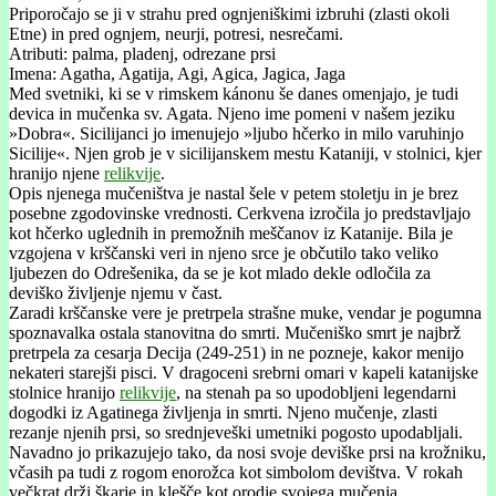
Priporočajo se ji v strahu pred ognjeniškimi izbruhi (zlasti okoli
Etne) in pred ognjem, neurji, potresi, nesrečami.
Atributi: palma, pladenj, odrezane prsi
Imena: Agatha, Agatija, Agi, Agica, Jagica, Jaga
Med svetniki, ki se v rimskem kánonu še danes omenjajo, je tudi
devica in mučenka sv. Agata. Njeno ime pomeni v našem jeziku
»Dobra«. Sicilijanci jo imenujejo »ljubo hčerko in milo varuhinjo
Sicilije«. Njen grob je v sicilijanskem mestu Kataniji, v stolnici, kjer
hranijo njene
relikvije
.
Opis njenega mučeništva je nastal šele v petem stoletju in je brez
posebne zgodovinske vrednosti. Cerkvena izročila jo predstavljajo
kot hčerko uglednih in premožnih meščanov iz Katanije. Bila je
vzgojena v krščanski veri in njeno srce je občutilo tako veliko
ljubezen do Odrešenika, da se je kot mlado dekle odločila za
deviško življenje njemu v čast.
Zaradi krščanske vere je pretrpela strašne muke, vendar je pogumna
spoznavalka ostala stanovitna do smrti. Mučeniško smrt je najbrž
pretrpela za cesarja Decija (249-251) in ne pozneje, kakor menijo
nekateri starejši pisci. V dragoceni srebrni omari v kapeli katanijske
stolnice hranijo
relikvije
, na stenah pa so upodobljeni legendarni
dogodki iz Agatinega življenja in smrti. Njeno mučenje, zlasti
rezanje njenih prsi, so srednjeveški umetniki pogosto upodabljali.
Navadno jo prikazujejo tako, da nosi svoje deviške prsi na krožniku,
včasih pa tudi z rogom enorožca kot simbolom devištva. V rokah
večkrat drži škarje in klešče kot orodje svojega mučenja.