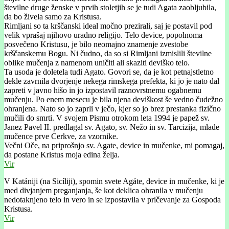
številne druge ženske v prvih stoletjih se je tudi Agata zaobljubila,
da bo živela samo za Kristusa.
Rimljani so ta krščanski ideal močno prezirali, saj je postavil pod
velik vprašaj njihovo uradno religijo. Telo device, popolnoma
posvečeno Kristusu, je bilo neomajno znamenje zvestobe
krščanskemu Bogu. Ni čudno, da so si Rimljani izmislili številne
oblike mučenja z namenom uničiti ali skaziti deviško telo.
Ta usoda je doletela tudi Agato. Govori se, da je kot petnajstletno
dekle zavrnila dvorjenje nekega rimskega prefekta, ki jo je nato dal
zapreti v javno hišo in jo izpostavil raznovrstnemu ogabnemu
mučenju. Po enem mesecu je bila njena deviškost še vedno čudežno
ohranjena. Nato so jo zaprli v ječo, kjer so jo brez prestanka fizično
mučili do smrti. V svojem Pismu otrokom leta 1994 je papež sv.
Janez Pavel II. predlagal sv. Agato, sv. Nežo in sv. Tarcizija, mlade
mučence prve Cerkve, za vzornike.
Večni Oče, na priprošnjo sv. Agate, device in mučenke, mi pomagaj,
da postane Kristus moja edina želja.
Vir
V Katániji (na Sicíliji), spomin svete Agáte, device in mučenke, ki je
med divjanjem preganjanja, še kot deklica ohranila v mučenju
nedotaknjeno telo in vero in se izpostavila v pričevanje za Gospoda
Kristusa.
Vir