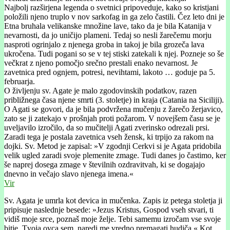
Najbolj razširjena legenda o svetnici pripoveduje, kako so kristjani
položili njeno truplo v nov sarkofag in ga zelo častili. Čez leto dni je
Etna bruhala velikanske množine lave, tako da je bila Katanija v
nevarnosti, da jo uničijo plameni. Tedaj so nesli žarečemu morju
nasproti ogrinjalo z njenega groba in takoj je bila grozeča lava
ukročena. Tudi pogani so se v tej stiski zatekali k njej. Pozneje so še
večkrat z njeno pomočjo srečno prestali enako nevarnost. Je
zavetnica pred ognjem, potresi, nevihtami, lakoto … goduje pa 5.
februarja.
O življenju sv. Agate je malo zgodovinskih podatkov, razen
približnega časa njene smrti (3. stoletje) in kraja (Catania na Siciliji).
O Agati se govori, da je bila podvržena mučenju z žarečo žerjavico,
zato se ji zatekajo v prošnjah proti požarom. V novejšem času se je
uveljavilo izročilo, da so mučitelji Agati zverinsko odrezali prsi.
Zaradi tega je postala zavetnica vseh žensk, ki trpijo za rakom na
dojki. Sv. Metod je zapisal: »V zgodnji Cerkvi si je Agata pridobila
velik ugled zaradi svoje plemenite zmage. Tudi danes jo častimo, ker
še naprej dosega zmage v številnih ozdravitvah, ki se dogajajo
dnevno in večajo slavo njenega imena.«
Vir
Sv. Agata je umrla kot devica in mučenka. Zapis iz petega stoletja ji
pripisuje naslednje besede: »Jezus Kristus, Gospod vseh stvari, ti
vidiš moje srce, poznaš moje želje. Tebi samemu izročam vse svoje
bitje. Tvoja ovca sem, naredi me vredno premagati hudiča.« Kot