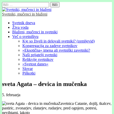
Išči:
Svetniki, mučenci in blaženi
Glavni
Skip
Svetnik dneva
to
Živa voda
meni
content
Blaženi, mučenci in svetniki
Več o svetništvu
Kje so živeli in delovali svetniki? (zemljevid)
Kongregacija za zadeve svetnikov
»Eksotična« imena ali svetniški zavetniki?
Naši prijatelji svetniki
Relikvije svetnikov
»Svetost danes«
Slovar
Piškotki
sveta Agata – devica in mučenka
5. februarja
Zavetnica Catanie, dojilj, tkalcev,
pastiric, zvonarjev, zlatarjev, rudarjev, pred ognjem, potresi,
nevihtami, lakoto