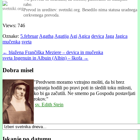
rabo.
Prevod in ureditev: svetniki.org. Besedilo nima statusa uradnega
cerkvenega prevoda.
Views: 746
Oznake:
5.februar
Agatha
Agatija
Agi
Agica
devica
Jaga
Jagica
mučenka
sveta
Post
← blažena Frančiška Meziere – devica in mučenka
sveta Ingenuin in Albuin (Albin) – škofa →
navigation
Dobra misel
"
Predvsem moramo vztrajno moliti, da bi brez
upiranja hodili po pravi poti in sledili toku milosti,
ko bi ga začutili. Ne smemo pa Gospodu postavljati
rokov."
sv. Edith Stein
Iskanje po datumu