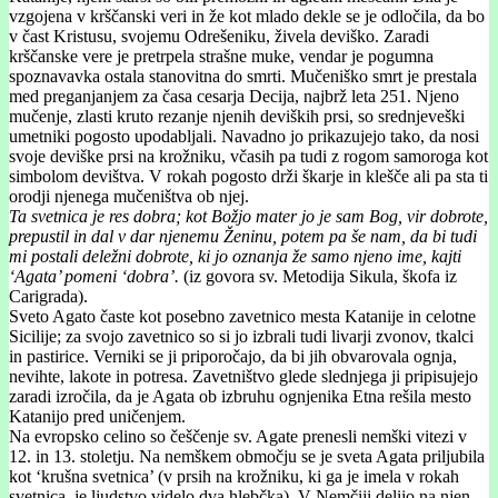
vzgojena v krščanski veri in že kot mlado dekle se je odločila, da bo
v čast Kristusu, svojemu Odrešeniku, živela deviško. Zaradi
krščanske vere je pretrpela strašne muke, vendar je pogumna
spoznavavka ostala stanovitna do smrti. Mučeniško smrt je prestala
med preganjanjem za časa cesarja Decija, najbrž leta 251. Njeno
mučenje, zlasti kruto rezanje njenih deviških prsi, so srednjeveški
umetniki pogosto upodabljali. Navadno jo prikazujejo tako, da nosi
svoje deviške prsi na krožniku, včasih pa tudi z rogom samoroga kot
simbolom devištva. V rokah pogosto drži škarje in klešče ali pa sta ti
orodji njenega mučeništva ob njej.
Ta svetnica je res dobra; kot Božjo mater jo je sam Bog, vir dobrote,
prepustil in dal v dar njenemu Ženinu, potem pa še nam, da bi tudi
mi postali deležni dobrote, ki jo oznanja že samo njeno ime, kajti
‘Agata’ pomeni ‘dobra’.
(iz govora sv. Metodija Sikula, škofa iz
Carigrada).
Sveto Agato časte kot posebno zavetnico mesta Katanije in celotne
Sicilije; za svojo zavetnico so si jo izbrali tudi livarji zvonov, tkalci
in pastirice. Verniki se ji priporočajo, da bi jih obvarovala ognja,
nevihte, lakote in potresa. Zavetništvo glede slednjega ji pripisujejo
zaradi izročila, da je Agata ob izbruhu ognjenika Etna rešila mesto
Katanijo pred uničenjem.
Na evropsko celino so češčenje sv. Agate prenesli nemški vitezi v
12. in 13. stoletju. Na nemškem območju se je sveta Agata priljubila
kot ‘krušna svetnica’ (v prsih na krožniku, ki ga je imela v rokah
svetnica, je ljudstvo videlo dva hlebčka). V Nemčiji delijo na njen