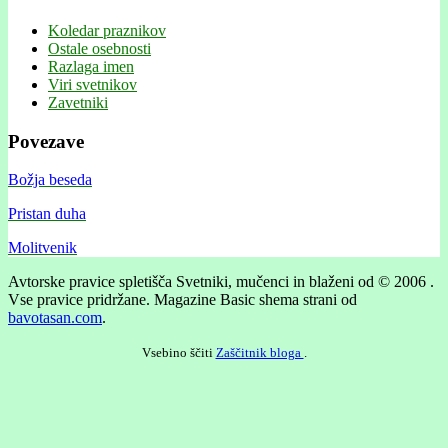
Koledar praznikov
Ostale osebnosti
Razlaga imen
Viri svetnikov
Zavetniki
Povezave
Božja beseda
Pristan duha
Molitvenik
Avtorske pravice spletišča Svetniki, mučenci in blaženi od © 2006 .
Vse pravice pridržane.
Magazine Basic shema strani od
bavotasan.com
.
Vsebino ščiti
Zaščitnik bloga
.