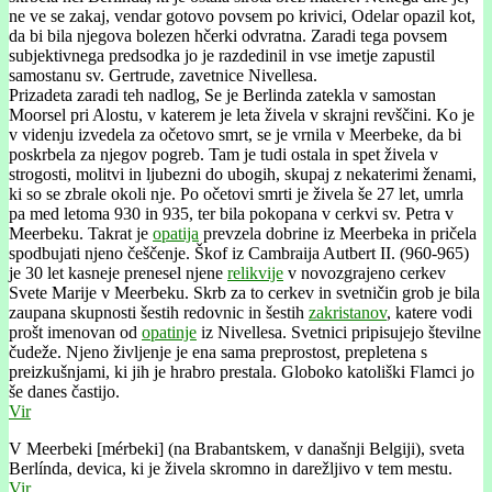
ne ve se zakaj, vendar gotovo povsem po krivici, Odelar opazil kot,
da bi bila njegova bolezen hčerki odvratna. Zaradi tega povsem
subjektivnega predsodka jo je razdedinil in vse imetje zapustil
samostanu sv. Gertrude, zavetnice Nivellesa.
Prizadeta zaradi teh nadlog, Se je Berlinda zatekla v samostan
Moorsel pri Alostu, v katerem je leta živela v skrajni revščini. Ko je
v videnju izvedela za očetovo smrt, se je vrnila v Meerbeke, da bi
poskrbela za njegov pogreb. Tam je tudi ostala in spet živela v
strogosti, molitvi in ljubezni do ubogih, skupaj z nekaterimi ženami,
ki so se zbrale okoli nje. Po očetovi smrti je živela še 27 let, umrla
pa med letoma 930 in 935, ter bila pokopana v cerkvi sv. Petra v
Meerbeku. Takrat je
opatija
prevzela dobrine iz Meerbeka in pričela
spodbujati njeno češčenje. Škof iz Cambraija Autbert II. (960-965)
je 30 let kasneje prenesel njene
relikvije
v novozgrajeno cerkev
Svete Marije v Meerbeku. Skrb za to cerkev in svetničin grob je bila
zaupana skupnosti šestih redovnic in šestih
zakristanov
, katere vodi
prošt imenovan od
opatinje
iz Nivellesa. Svetnici pripisujejo številne
čudeže. Njeno življenje je ena sama preprostost, prepletena s
preizkušnjami, ki jih je hrabro prestala. Globoko katoliški Flamci jo
še danes častijo.
Vir
V Meerbeki [mérbeki] (na Brabantskem, v današnji Belgiji), sveta
Berlínda, devica, ki je živela skromno in darežljivo v tem mestu.
Vir