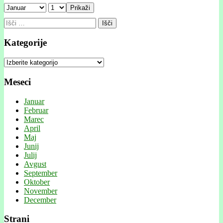
Prikaži
Išči:
Kategorije
Kategorije
Meseci
Januar
Februar
Marec
April
Maj
Junij
Julij
Avgust
September
Oktober
November
December
Strani