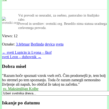
Vsi prevodi so neuradni, za osebno, pastoralno in študijsko
rabo.
Prevod in ureditev: svetniki.org. Besedilo nima statusa uradnega
cerkvenega prevoda.
Views: 12
Oznake:
3.februar
Berlinda
devica
sveta
Post
← sveti Lupicin iz Lyona – škof
sveti Leon – duhovnik →
navigation
Dobra misel
"
Razum hoče spoznati vzrok vseh reči. Čim prodornejši je, tem bolj
bo stremel po tem spoznanju. Toda če razum zamegli nemoralno
življenje ali napuh, bo obtičal že takoj na začetku."
sv. Maksimilijan Kolbe
Iskanje po datumu