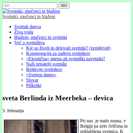
Išči:
Svetniki, mučenci in blaženi
Glavni
Skip
Svetnik dneva
to
Živa voda
meni
content
Blaženi, mučenci in svetniki
Več o svetništvu
Kje so živeli in delovali svetniki? (zemljevid)
Kongregacija za zadeve svetnikov
»Eksotična« imena ali svetniški zavetniki?
Naši prijatelji svetniki
Relikvije svetnikov
»Svetost danes«
Slovar
Piškotki
sveta Berlinda iz Meerbeka – devica
3. februarja
Pri nas je malo znana, v
Belgiji pa zelo češčena in
priljubljena svetnica. K