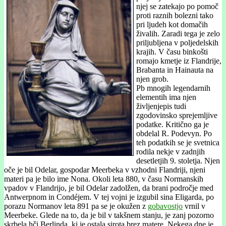
njej se zatekajo po pomoč
proti raznih bolezni tako
pri ljudeh kot domačih
živalih. Zaradi tega je zelo
priljubljena v poljedelskih
krajih. V času binkošti
romajo kmetje iz Flandrije,
Brabanta in Hainauta na
njen grob.
Pb mnogih legendarnih
elementih ima njen
življenjepis tudi
zgodovinsko sprejemljive
podatke. Kritično ga je
obdelal R. Podevyn. Po
teh podatkih se je svetnica
rodila nekje v zadnjih
desetletjih 9. stoletja. Njen
oče je bil Odelar, gospodar Meerbeka v vzhodni Flandriji, njeni
materi pa je bilo ime Nona. Okoli leta 880, v času Normanskih
vpadov v Flandrijo, je bil Odelar zadolžen, da brani področje med
Antwerpnom in Condéjem. V tej vojni je izgubil sina Eligarda, po
porazu Normanov leta 891 pa se je okužen z
gobavostjo
vrnil v
Meerbeke. Glede na to, da je bil v takšnem stanju, je zanj pozorno
skrbela hči Berlinda, ki je ostala sirota brez matere. Nekega dne je,