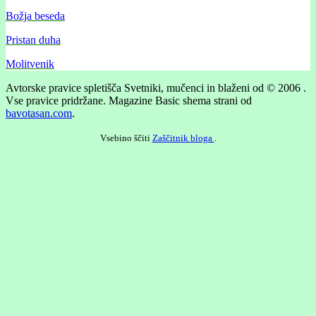
Božja beseda
Pristan duha
Molitvenik
Avtorske pravice spletišča Svetniki, mučenci in blaženi od © 2006 .
Vse pravice pridržane.
Magazine Basic shema strani od
bavotasan.com
.
Vsebino ščiti
Zaščitnik bloga
.