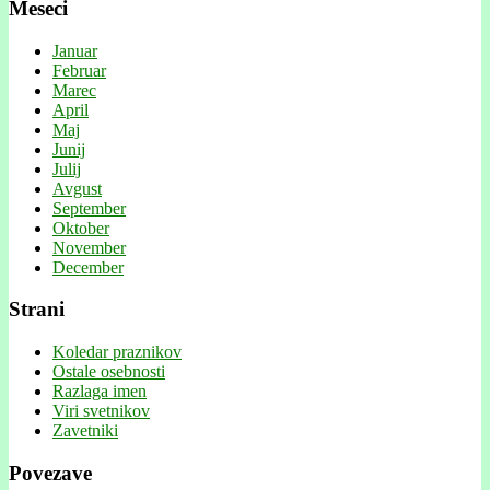
Meseci
Januar
Februar
Marec
April
Maj
Junij
Julij
Avgust
September
Oktober
November
December
Strani
Koledar praznikov
Ostale osebnosti
Razlaga imen
Viri svetnikov
Zavetniki
Povezave