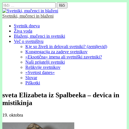
Išči:
Svetniki, mučenci in blaženi
Glavni
Skip
Svetnik dneva
to
Živa voda
meni
content
Blaženi, mučenci in svetniki
Več o svetništvu
Kje so živeli in delovali svetniki? (zemljevid)
Kongregacija za zadeve svetnikov
»Eksotična« imena ali svetniški zavetniki?
Naši prijatelji svetniki
Relikvije svetnikov
»Svetost danes«
Slovar
Piškotki
sveta Elizabeta iz Spalbeeka – devica in
mistikinja
19. oktobra