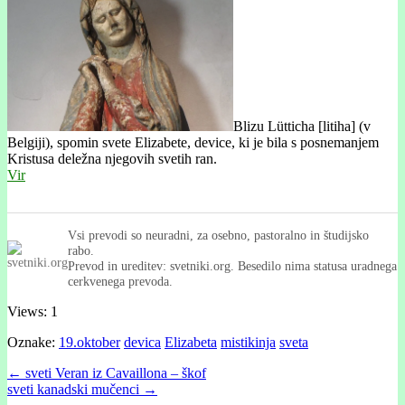
Blizu Lütticha [litiha] (v
Belgiji), spomin svete Elizabete, device, ki je bila s posnemanjem
Kristusa deležna njegovih svetih ran.
Vir
Vsi prevodi so neuradni, za osebno, pastoralno in študijsko
rabo.
Prevod in ureditev: svetniki.org. Besedilo nima statusa uradnega
cerkvenega prevoda.
Views: 1
Oznake:
19.oktober
devica
Elizabeta
mistikinja
sveta
Post
← sveti Veran iz Cavaillona – škof
sveti kanadski mučenci →
navigation