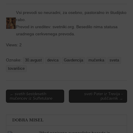
Vsi prevodi so neuradni, za osebno, pastoralno in študijsko
rabo.
Prevod in ureditev: svetniki.org. Besedilo nima statusa
uradnega cerkvenega prevoda.
Views: 2
Oznake:
30.avgust
devica
Gavdencija
mučenka
sveta
tovarišice
Post
← svetih šestdesetih
sveti Peter iz Trevija –
mučencev iz Suffetulane
puščavnik →
navigation
DOBRA MISEL
"
Med napisano evangeljsko besedo in