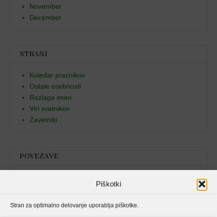
November
December
STRANI
Koledar praznikov
Ostale osebnosti
Razlaga imen
Viri svetnikov
Zavetniki
POVEZAVE
Božja beseda
Piškotki
Pristan duha
Stran za optimalno delovanje uporablja piškotke.
Molitvenik