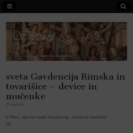
Svetniki,
sveta Gavdencija Rimska in
tovarišice – device in
mučenci in
mučenke
blaženi
30. avgusta
V Rimu, spomin svete Gavdéncije, device in mučenke
Vir