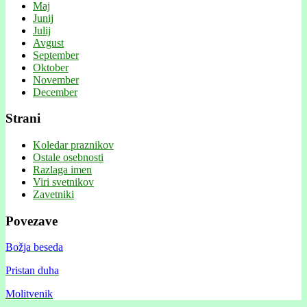
Maj
Junij
Julij
Avgust
September
Oktober
November
December
Strani
Koledar praznikov
Ostale osebnosti
Razlaga imen
Viri svetnikov
Zavetniki
Povezave
Božja beseda
Pristan duha
Molitvenik