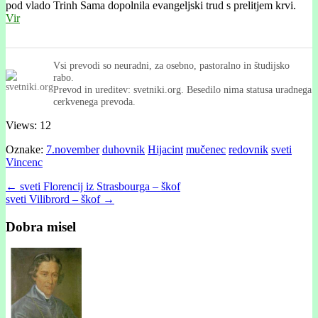
pod vlado Trinh Sama dopolnila evangeljski trud s prelitjem krvi.
Vir
Vsi prevodi so neuradni, za osebno, pastoralno in študijsko
rabo.
Prevod in ureditev: svetniki.org. Besedilo nima statusa uradnega
cerkvenega prevoda.
Views: 12
Oznake:
7.november
duhovnik
Hijacint
mučenec
redovnik
sveti
Vincenc
Post
← sveti Florencij iz Strasbourga – škof
sveti Vilibrord – škof →
navigation
Dobra misel