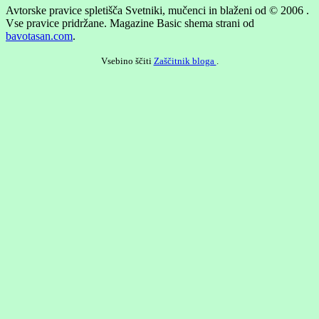
Avtorske pravice spletišča Svetniki, mučenci in blaženi od © 2006 .
Vse pravice pridržane.
Magazine Basic shema strani od
bavotasan.com
.
Vsebino ščiti
Zaščitnik bloga
.