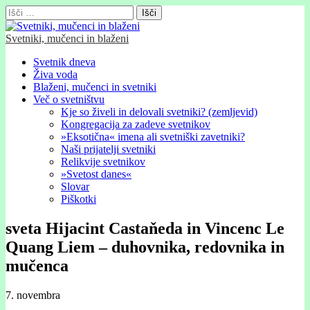
Išči:
Svetniki, mučenci in blaženi
Glavni
Skip
Svetnik dneva
to
Živa voda
meni
content
Blaženi, mučenci in svetniki
Več o svetništvu
Kje so živeli in delovali svetniki? (zemljevid)
Kongregacija za zadeve svetnikov
»Eksotična« imena ali svetniški zavetniki?
Naši prijatelji svetniki
Relikvije svetnikov
»Svetost danes«
Slovar
Piškotki
sveta Hijacint Castaňeda in Vincenc Le
Quang Liem – duhovnika, redovnika in
mučenca
7. novembra