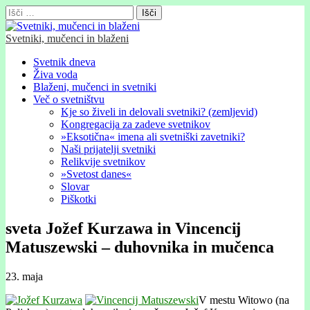
Išči:
Svetniki, mučenci in blaženi
Glavni
Skip
Svetnik dneva
to
Živa voda
meni
content
Blaženi, mučenci in svetniki
Več o svetništvu
Kje so živeli in delovali svetniki? (zemljevid)
Kongregacija za zadeve svetnikov
»Eksotična« imena ali svetniški zavetniki?
Naši prijatelji svetniki
Relikvije svetnikov
»Svetost danes«
Slovar
Piškotki
sveta Jožef Kurzawa in Vincencĳ
Matuszewski – duhovnika in mučenca
23. maja
V mestu Witowo (na