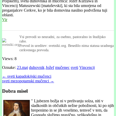
Poljskem), sveta duhovnika in mučenca: Jožef Kurzawa in
Vincencĳ Matuszewski [matuševski], ki sta bila umorjena od
preganjalcev Cerkve, ko je bila domovina nasilno podvržena tuji
oblasti.
Vir
Vsi prevodi so neuradni, za osebno, pastoralno in študijsko
rabo.
Prevod in ureditev: svetniki.org. Besedilo nima statusa uradnega
cerkvenega prevoda.
Views: 8
Oznake:
23.maj
duhovnik
Jožef
mučenec
sveti
Vincencij
Post
← sveti kapadokijski mučenci
sveti mezopotamski mučenci →
navigation
Dobra misel
"
Ljubezen božja ni v prelivanju solza, niti v
sladkostih in občutkih nežne pobožnosti, ki po njih
hrepenimo in se jih veselimo, temveč v tem, da
Gospodu služimo pravično, velikodušno in