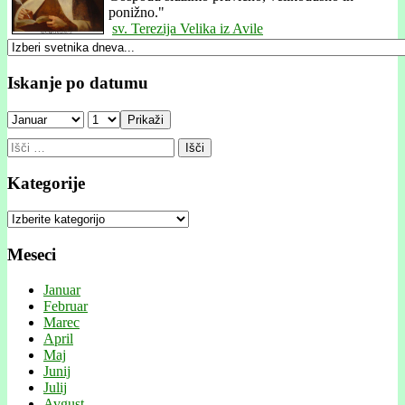
ponižno."
sv. Terezija Velika iz Avile
Iskanje po datumu
Prikaži
Išči:
Kategorije
Kategorije
Meseci
Januar
Februar
Marec
April
Maj
Junij
Julij
Avgust