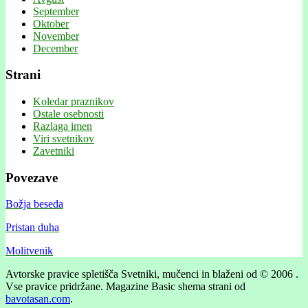
September
Oktober
November
December
Strani
Koledar praznikov
Ostale osebnosti
Razlaga imen
Viri svetnikov
Zavetniki
Povezave
Božja beseda
Pristan duha
Molitvenik
Avtorske pravice spletišča Svetniki, mučenci in blaženi od © 2006 .
Vse pravice pridržane.
Magazine Basic shema strani od
bavotasan.com
.