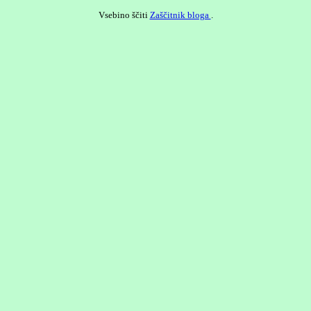
Vsebino ščiti
Zaščitnik bloga
.