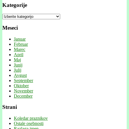
Kategorije
Kategorije
Meseci
Januar
Februar
Marec
April
Maj
Junij
Julij
Avgust
September
Oktober
November
December
Strani
Koledar praznikov
Ostale osebnosti
Razlaga imen