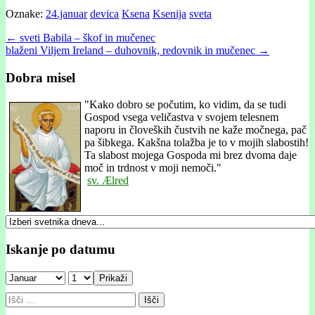
Oznake:
24.januar
devica
Ksena
Ksenija
sveta
Post
← sveti Babila – škof in mučenec
blaženi Viljem Ireland – duhovnik, redovnik in mučenec →
navigation
Dobra misel
"
Kako dobro se počutim, ko vidim, da se tudi
Gospod vsega veličastva v svojem telesnem
naporu in človeških čustvih ne kaže močnega, pač
pa šibkega. Kakšna tolažba je to v mojih slabostih!
Ta slabost mojega Gospoda mi brez dvoma daje
moč in trdnost v moji nemoči."
sv. Ælred
Iskanje po datumu
Prikaži
Išči: