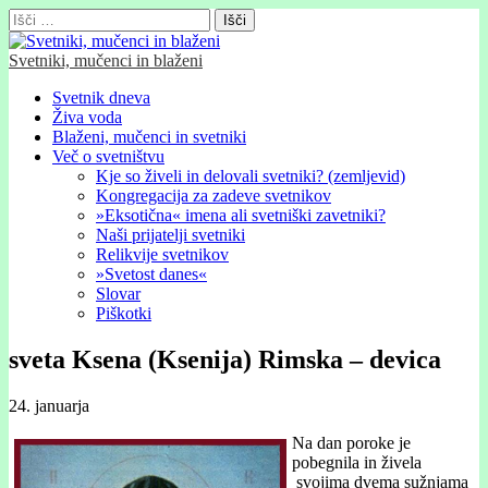
Išči:
Svetniki, mučenci in blaženi
Glavni
Skip
Svetnik dneva
to
Živa voda
meni
content
Blaženi, mučenci in svetniki
Več o svetništvu
Kje so živeli in delovali svetniki? (zemljevid)
Kongregacija za zadeve svetnikov
»Eksotična« imena ali svetniški zavetniki?
Naši prijatelji svetniki
Relikvije svetnikov
»Svetost danes«
Slovar
Piškotki
sveta Ksena (Ksenija) Rimska – devica
24. januarja
Na dan poroke je
pobegnila in živela
svojima dvema sužnjama