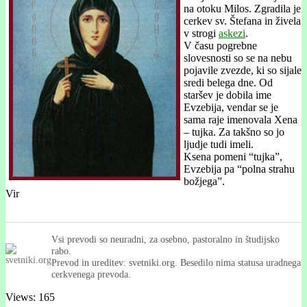
na otoku Milos. Zgradila je
cerkev sv. Štefana in živela
v strogi
askezi
.
V času pogrebne
slovesnosti so se na nebu
pojavile zvezde, ki so sijale
sredi belega dne. Od
staršev je dobila ime
Evzebija, vendar se je
sama raje imenovala Xena
– tujka. Za takšno so jo
ljudje tudi imeli.
Ksena pomeni “tujka”,
Evzebija pa “polna strahu
božjega”.
Vir
Vsi prevodi so neuradni, za osebno, pastoralno in študijsko
rabo.
Prevod in ureditev: svetniki.org. Besedilo nima statusa uradnega
cerkvenega prevoda.
Views: 165