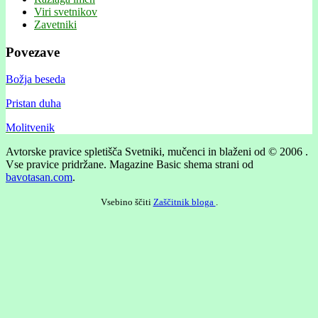
Viri svetnikov
Zavetniki
Povezave
Božja beseda
Pristan duha
Molitvenik
Avtorske pravice spletišča Svetniki, mučenci in blaženi od © 2006 .
Vse pravice pridržane.
Magazine Basic shema strani od
bavotasan.com
.
Vsebino ščiti
Zaščitnik bloga
.