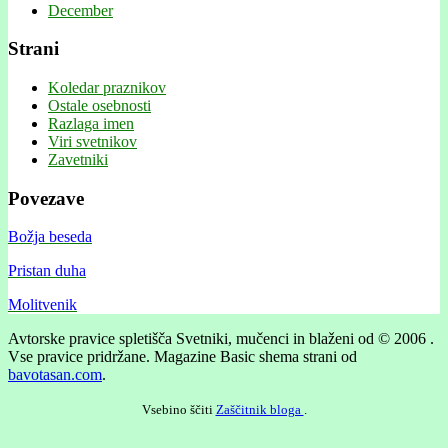
December
Strani
Koledar praznikov
Ostale osebnosti
Razlaga imen
Viri svetnikov
Zavetniki
Povezave
Božja beseda
Pristan duha
Molitvenik
Avtorske pravice spletišča Svetniki, mučenci in blaženi od © 2006 .
Vse pravice pridržane.
Magazine Basic shema strani od
bavotasan.com
.
Vsebino ščiti
Zaščitnik bloga
.