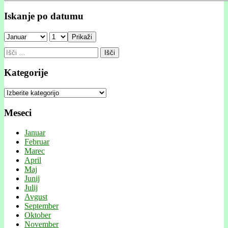
Iskanje po datumu
Prikaži
Išči:
Kategorije
Kategorije
Meseci
Januar
Februar
Marec
April
Maj
Junij
Julij
Avgust
September
Oktober
November