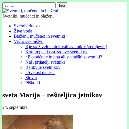
Išči:
Svetniki, mučenci in blaženi
Glavni
Skip
Svetnik dneva
to
Živa voda
meni
content
Blaženi, mučenci in svetniki
Več o svetništvu
Kje so živeli in delovali svetniki? (zemljevid)
Kongregacija za zadeve svetnikov
»Eksotična« imena ali svetniški zavetniki?
Naši prijatelji svetniki
Relikvije svetnikov
»Svetost danes«
Slovar
Piškotki
sveta Marija – rešiteljica jetnikov
24. septembra