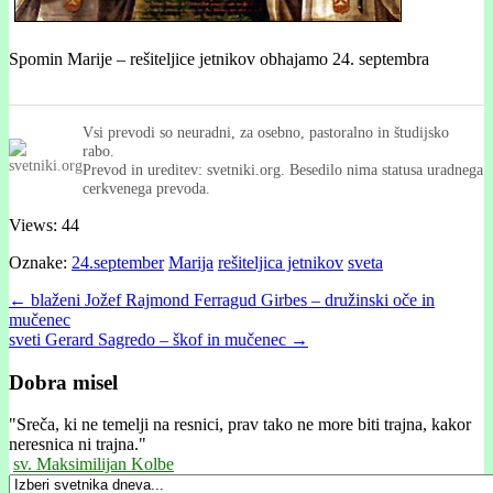
Spomin Marije – rešiteljice jetnikov obhajamo 24. septembra
Vsi prevodi so neuradni, za osebno, pastoralno in študijsko
rabo.
Prevod in ureditev: svetniki.org. Besedilo nima statusa uradnega
cerkvenega prevoda.
Views: 44
Oznake:
24.september
Marija
rešiteljica jetnikov
sveta
Post
← blaženi Jožef Rajmond Ferragud Girbes – družinski oče in
mučenec
navigation
sveti Gerard Sagredo – škof in mučenec →
Dobra misel
"
Sreča, ki ne temelji na resnici, prav tako ne more biti trajna, kakor
neresnica ni trajna."
sv. Maksimilijan Kolbe