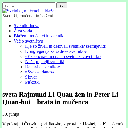
Išči:
Svetniki, mučenci in blaženi
Glavni
Skip
Svetnik dneva
to
Živa voda
meni
content
Blaženi, mučenci in svetniki
Več o svetništvu
Kje so živeli in delovali svetniki? (zemljevid)
Kongregacija za zadeve svetnikov
»Eksotična« imena ali svetniški zavetniki?
Naši prijatelji svetniki
Relikvije svetnikov
»Svetost danes«
Slovar
Piškotki
sveta Rajmund Li Quan-žen in Peter Li
Quan-hui – brata in mučenca
30. junija
V pokrajini Čen-dun (pri Jiao-he, v provinci He-bei, na Kitajskem),