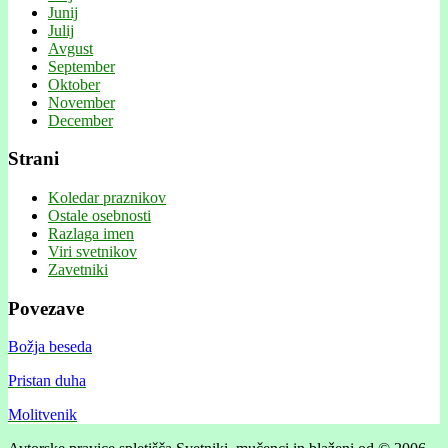
Junij
Julij
Avgust
September
Oktober
November
December
Strani
Koledar praznikov
Ostale osebnosti
Razlaga imen
Viri svetnikov
Zavetniki
Povezave
Božja beseda
Pristan duha
Molitvenik