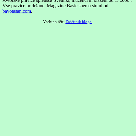
Avtorske pravice spletišča Svetniki, mučenci in blaženi od © 2006 .
Vse pravice pridržane.
Magazine Basic shema strani od
bavotasan.com
.
Vsebino ščiti
Zaščitnik bloga
.