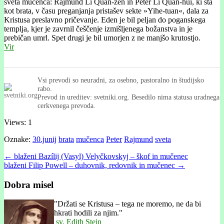
sveta mučenca: Rajmúnd Li Quan-žen in Peter Li Quan-hui, ki sta
kot brata, v času preganjanja pristašev sekte »Yihe-tuan«, dala za
Kristusa preslavno pričevanje. Eden je bil peljan do poganskega
templja, kjer je zavrnil češčenje izmišljenega božanstva in je
prebičan umrl. Spet drugi je bil umorjen z ne manjšo krutostjo.
Vir
Vsi prevodi so neuradni, za osebno, pastoralno in študijsko
rabo.
Prevod in ureditev: svetniki.org. Besedilo nima statusa uradnega
cerkvenega prevoda.
Views: 1
Oznake:
30.junij
brata
mučenca
Peter
Rajmund
sveta
Post
← blaženi Bazílij (Vasyl) Velyčkovskyj – škof in mučenec
blaženi Filip Powell – duhovnik, redovnik in mučenec →
navigation
Dobra misel
"
Držati se Kristusa – tega ne moremo, ne da bi
hkrati hodili za njim."
sv. Edith Stein