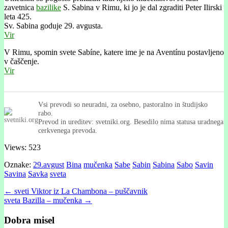
zavetnica
bazilike
S. Sabina v Rimu, ki jo je dal zgraditi Peter Ilirski
leta 425.
Sv. Sabina goduje 29. avgusta.
Vir
V Rimu, spomin svete Sabíne, katere ime je na Aventínu postavljeno
v čaščenje.
Vir
Vsi prevodi so neuradni, za osebno, pastoralno in študijsko
rabo.
Prevod in ureditev: svetniki.org. Besedilo nima statusa uradnega
cerkvenega prevoda.
Views: 523
Oznake:
29.avgust
Bina
mučenka
Sabe
Sabin
Sabina
Sabo
Savin
Savina
Savka
sveta
Post
← sveti Viktor iz La Chambona – puščavnik
sveta Bazilla – mučenka →
navigation
Dobra misel