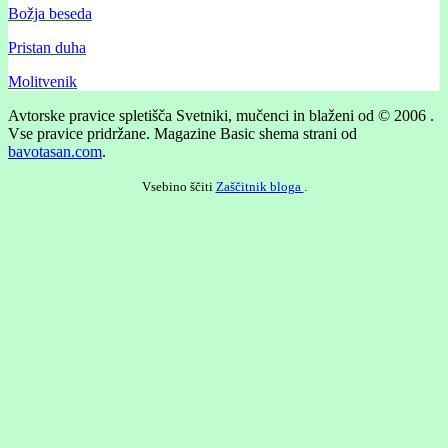
Božja beseda
Pristan duha
Molitvenik
Avtorske pravice spletišča Svetniki, mučenci in blaženi od © 2006 .
Vse pravice pridržane.
Magazine Basic shema strani od
bavotasan.com
.
Vsebino ščiti
Zaščitnik bloga
.