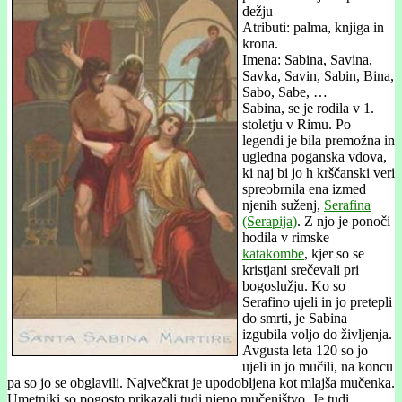
dežju
Atributi: palma, knjiga in
krona.
Imena: Sabina, Savina,
Savka, Savin, Sabin, Bina,
Sabo, Sabe, …
Sabina, se je rodila v 1.
stoletju v Rimu. Po
legendi je bila premožna in
ugledna poganska vdova,
ki naj bi jo h krščanski veri
spreobrnila ena izmed
njenih suženj,
Serafina
(Serapija)
. Z njo je ponoči
hodila v rimske
katakombe
, kjer so se
kristjani srečevali pri
bogoslužju. Ko so
Serafino ujeli in jo pretepli
do smrti, je Sabina
izgubila voljo do življenja.
Avgusta leta 120 so jo
ujeli in jo mučili, na koncu
pa so jo se obglavili. Največkrat je upodobljena kot mlajša mučenka.
Umetniki so pogosto prikazali tudi njeno mučeništvo. Je tudi