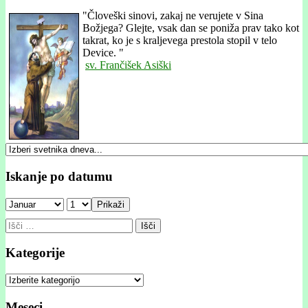
"
Človeški sinovi, zakaj ne verujete v Sina
Božjega? Glejte, vsak dan se poniža prav tako kot
takrat, ko je s kraljevega prestola stopil v telo
Device. "
sv. Frančišek Asiški
Iskanje po datumu
Prikaži
Išči:
Kategorije
Kategorije
Meseci