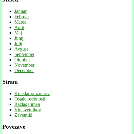
Januar
Februar
Marec
April
Maj
Junij
Julij
Avgust
September
Oktober
November
December
Strani
Koledar praznikov
Ostale osebnosti
Razlaga imen
Viri svetnikov
Zavetniki
Povezave