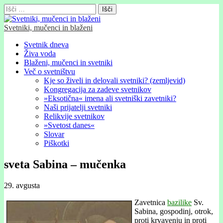
Išči:
Svetniki, mučenci in blaženi
Glavni
Skip
Svetnik dneva
to
Živa voda
meni
content
Blaženi, mučenci in svetniki
Več o svetništvu
Kje so živeli in delovali svetniki? (zemljevid)
Kongregacija za zadeve svetnikov
»Eksotična« imena ali svetniški zavetniki?
Naši prijatelji svetniki
Relikvije svetnikov
»Svetost danes«
Slovar
Piškotki
sveta Sabina – mučenka
29. avgusta
Zavetnica
bazilike
Sv.
Sabina, gospodinj, otrok,
proti krvavenju in proti