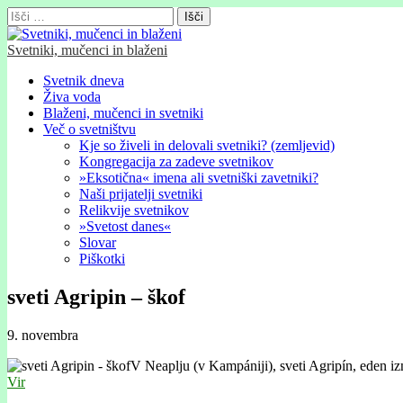
Išči:
Svetniki, mučenci in blaženi
Glavni
Skip
Svetnik dneva
to
Živa voda
meni
content
Blaženi, mučenci in svetniki
Več o svetništvu
Kje so živeli in delovali svetniki? (zemljevid)
Kongregacija za zadeve svetnikov
»Eksotična« imena ali svetniški zavetniki?
Naši prijatelji svetniki
Relikvije svetnikov
»Svetost danes«
Slovar
Piškotki
sveti Agripin – škof
9. novembra
V Neaplju (v Kampániji), sveti Agripín, eden iz
Vir