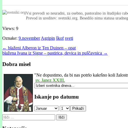
Vsi prevodi so neuradni, za osebno, pastoralno in študijsko rab
Prevod in ureditev: svetniki.org. Besedilo nima statusa uradn
Views: 9
Oznake:
9.november
Agripin
škof
sveti
Post
← blaženi Alberon iz Ten Duinen – opat
blažena Ivana iz Signe – pastirica, devica in puščavnica →
navigation
Dobra misel
"
Ne dopustimo, da bi nas potrlo kakršno koli žalostn
sv. Janez XXIII.
Iskanje po datumu
Prikaži
Išči: