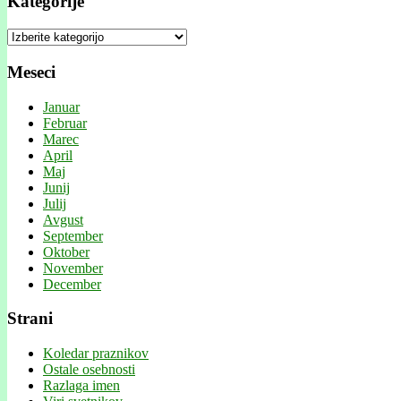
Kategorije
Kategorije
Meseci
Januar
Februar
Marec
April
Maj
Junij
Julij
Avgust
September
Oktober
November
December
Strani
Koledar praznikov
Ostale osebnosti
Razlaga imen