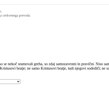
o.
ega cerkvenega prevoda.
i so se nekoč sramovali greha, so zdaj samozavestni in pravični. Niso sam
 Kristusovi bratje; ne samo Kristusovi bratje, tudi njegovi sodediči; ne 