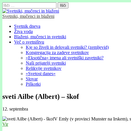
Išči:
Svetniki, mučenci in blaženi
Glavni
Skip
Svetnik dneva
to
Živa voda
meni
content
Blaženi, mučenci in svetniki
Več o svetništvu
Kje so živeli in delovali svetniki? (zemljevid)
Kongregacija za zadeve svetnikov
»Eksotična« imena ali svetniški zavetniki?
Naši prijatelji svetniki
Relikvije svetnikov
»Svetost danes«
Slovar
Piškotki
sveti Ailbe (Albert) – škof
12. septembra
V Emly (v provinci Munster na Irskem), sv
Vir