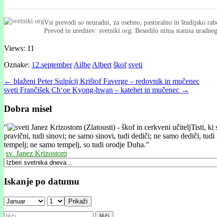
Vsi prevodi so neuradni, za osebno, pastoralno in študijsko rab
Prevod in ureditev: svetniki.org. Besedilo nima statusa uradn
Views: 11
Oznake:
12.september
Ailbe
Albert
škof
sveti
Post
← blaženi Peter Sulpícij Krištof Faverge – redovnik in mučenec
sveti Frančišek Ch‘oe Kyong-hwan – katehet in mučenec →
navigation
Dobra misel
"
Tisti, k
pravični, tudi sinovi; ne samo sinovi, tudi dediči; ne samo dediči, tudi
tempelj; ne samo tempelj, so tudi orodje Duha."
sv. Janez Krizostom
Iskanje po datumu
Prikaži
Išči: