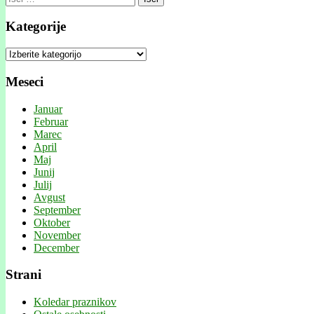
Kategorije
Kategorije
Meseci
Januar
Februar
Marec
April
Maj
Junij
Julij
Avgust
September
Oktober
November
December
Strani
Koledar praznikov