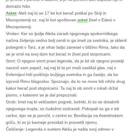
domačo hišo.
Asket
: Aleš naj bi se 17 let kot berač potikal po Siriji in
Mezopotamiji oz. naj bi kot spoštovan
asket
živel v Edesi v
Mezopotamiji.
Vrnitev: Ker so ljudje Aleša zaradi njegovega spokorniškega
načina življenja vedno bolj cenili in ga imeli za svetnika, je sklenil
pobegniti v Tarz, a je vihar ladjo zanesel v bližino Rima, tako da
se je vrnil na svoj dom kot berač in živel pod stopnicami.
Smrt: O njegovi smrti pravi legenda, da je bil ob njegovi postelji
navzoč sam papež, saj naj bi ta pri maši zaslišal glas, naj v
Evfemijevi hiši poiščejo božjega svetnika in ga častijo, da bo
izprosil Rimu blagoslov. Spoznajo, da to ne more biti nihče drug
kakor berač pod stopnicami. Ta naj bi ob smrti v rokah držal
pismo, v katerem se je dal prepoznati.
Grob: Imel naj bi veličasten pogreb, bolniki, ki so se dotaknili
njegovega trupla, so čudežno ozdraveli. Pokopali so ga v isti
cerkvi, kjer se je poročil, v cerkvi sv. Bonifacija na Aventinskem
griču, ki so jo kasneje prezidali in posvetili njemu.
Češčenje: Legenda o svetem Alešu je našla svoj odmev v