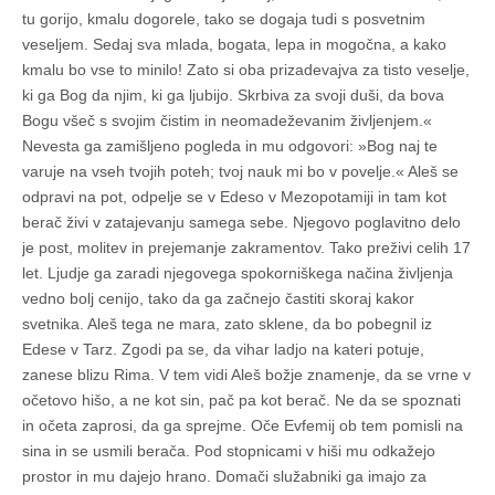
tu gorijo, kmalu dogorele, tako se dogaja tudi s posvetnim
veseljem. Sedaj sva mlada, bogata, lepa in mogočna, a kako
kmalu bo vse to minilo! Zato si oba prizadevajva za tisto veselje,
ki ga Bog da njim, ki ga ljubijo. Skrbiva za svoji duši, da bova
Bogu všeč s svojim čistim in neomadeževanim življenjem.«
Nevesta ga zamišljeno pogleda in mu odgovori: »Bog naj te
varuje na vseh tvojih poteh; tvoj nauk mi bo v povelje.« Aleš se
odpravi na pot, odpelje se v Edeso v Mezopotamiji in tam kot
berač živi v zatajevanju samega sebe. Njegovo poglavitno delo
je post, molitev in prejemanje zakramentov. Tako preživi celih 17
let. Ljudje ga zaradi njegovega spokorniškega načina življenja
vedno bolj cenijo, tako da ga začnejo častiti skoraj kakor
svetnika. Aleš tega ne mara, zato sklene, da bo pobegnil iz
Edese v Tarz. Zgodi pa se, da vihar ladjo na kateri potuje,
zanese blizu Rima. V tem vidi Aleš božje znamenje, da se vrne v
očetovo hišo, a ne kot sin, pač pa kot berač. Ne da se spoznati
in očeta zaprosi, da ga sprejme. Oče Evfemij ob tem pomisli na
sina in se usmili berača. Pod stopnicami v hiši mu odkažejo
prostor in mu dajejo hrano. Domači služabniki ga imajo za