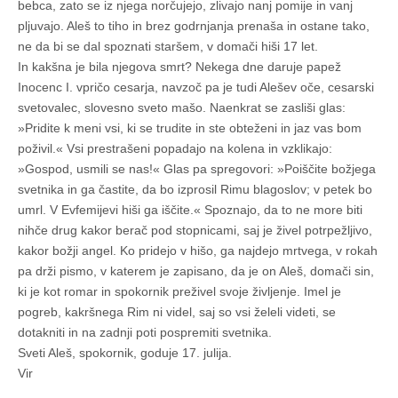
bebca, zato se iz njega norčujejo, zlivajo nanj pomije in vanj
pljuvajo. Aleš to tiho in brez godrnjanja prenaša in ostane tako,
ne da bi se dal spoznati staršem, v domači hiši 17 let.
In kakšna je bila njegova smrt? Nekega dne daruje papež
Inocenc I. vpričo cesarja, navzoč pa je tudi Alešev oče, cesarski
svetovalec, slovesno sveto mašo. Naenkrat se zasliši glas:
»Pridite k meni vsi, ki se trudite in ste obteženi in jaz vas bom
poživil.« Vsi prestrašeni popadajo na kolena in vzklikajo:
»Gospod, usmili se nas!« Glas pa spregovori: »Poiščite božjega
svetnika in ga častite, da bo izprosil Rimu blagoslov; v petek bo
umrl. V Evfemijevi hiši ga iščite.« Spoznajo, da to ne more biti
nihče drug kakor berač pod stopnicami, saj je živel potrpežljivo,
kakor božji angel. Ko pridejo v hišo, ga najdejo mrtvega, v rokah
pa drži pismo, v katerem je zapisano, da je on Aleš, domači sin,
ki je kot romar in spokornik preživel svoje življenje. Imel je
pogreb, kakršnega Rim ni videl, saj so vsi želeli videti, se
dotakniti in na zadnji poti pospremiti svetnika.
Sveti Aleš, spokornik, goduje 17. julija.
Vir