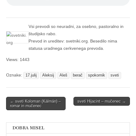
Vsi prevodi so neuradni, za osebno, pastoralno in
študijsko rabo.
Prevod in ureditev: svetniki.org. Besedilo nima
statusa uradnega cerkvenega prevoda.
Views: 1443
Oznake:
17.julij
Aleksij
Aleš
berač
spokornik
sveti
Post
← sveti Koloman (Kálmán) –
sveti Hijacint – mučenec →
romar in mučenec
navigation
DOBRA MISEL