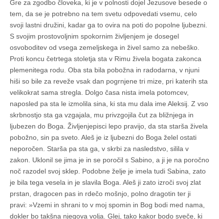
Gre za zgodbo človeka, ki je v polnosti dojel Jezusove besede o
tem, da se je potrebno na tem svetu odpovedati vsemu, celo
svoji lastni družini, kadar ga to ovira na poti do popolne ljubezni.
S svojim prostovoljnim spokornim življenjem je dosegel
osvoboditev od vsega zemeljskega in živel samo za nebeško.
Proti koncu četrtega stoletja sta v Rimu živela bogata zakonca
plemenitega rodu. Oba sta bila pobožna in radodarna, v njuni
hiši so bile za reveže vsak dan pogrnjene tri mize, pri katerih sta
velikokrat sama stregla. Dolgo časa nista imela potomcev,
naposled pa sta le izmolila sina, ki sta mu dala ime Aleksij. Z vso
skrbnostjo sta ga vzgajala, mu privzgojila čut za bližnjega in
ljubezen do Boga. Življenjepisci lepo pravijo, da sta starša živela
pobožno, sin pa sveto. Aleš je iz ljubezni do Boga želel ostati
neporočen. Starša pa sta ga, v skrbi za nasledstvo, silila v
zakon. Uklonil se jima je in se poročil s Sabino, a ji je na poročno
noč razodel svoj sklep. Podobne želje je imela tudi Sabina, zato
je bila tega vesela in je slavila Boga. Aleš ji zato izroči svoj zlat
prstan, dragocen pas in rdečo mošnjo, polno dragotin ter ji
pravi: »Vzemi in shrani to v moj spomin in Bog bodi med nama,
dokler bo takšna njegova volja. Glej, tako kakor bodo sveče, ki