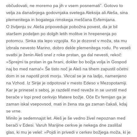
občudovati, ne moremo pa jih v vsem posnemati”. Gotovo to
velja za današnjega godovnjaka svetega Aleksija ali Aleša, sina
plemenitega in bogatega rimskega meščana Evfemijana.
O življenju sv. Aleša pripoveduje pobožna povest, da je bil
staršem podeljen po dolgih letih molitve in hrepenenja po
potomcu. Sinka sta lepo vzgojila. Ko je dozorel v moža, sta mu
izbrala nevesto Marino, dobro dekle plemenitega rodu. Po veseli
svatbi je ženin Aleš snel z roke prstan, ga dal nevesti, rekoč:
»Sprejmi ta prstan in ga hrani, dokler bo božja volja in Gospod
naj bo med nama!« Še tisto noč je Aleš na tihem zapustil očetni
dom in se napotil proti morju. Vkrcal se je na ladjo, namenjeno
na Vzhod. Iz Sirije je odpotoval v mesto Edeso v Mezopotamiji.
Kar je prinesel s seboj, je razdelil med reveže in se uvrstil med
berače v lopi pred cerkvijo Matere božje. Oče Ev femijan ga je
zaman iskal vsepovsod, mati in žena sta ga zaman čakali, kdaj
se vrne.
Minilo je sedemnajst let. Aleš je še vedno živel nepoznan med
berači v Edesi. Varuh Marijine cerkve je nekega dne zaslišal
glas, ki mu je velel: »Pojdi in privedi v cerkev božjega moža, ki je