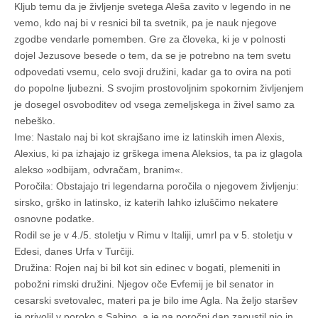
Kljub temu da je življenje svetega Aleša zavito v legendo in ne
vemo, kdo naj bi v resnici bil ta svetnik, pa je nauk njegove
zgodbe vendarle pomemben. Gre za človeka, ki je v polnosti
dojel Jezusove besede o tem, da se je potrebno na tem svetu
odpovedati vsemu, celo svoji družini, kadar ga to ovira na poti
do popolne ljubezni. S svojim prostovoljnim spokornim življenjem
je dosegel osvoboditev od vsega zemeljskega in živel samo za
nebeško.
Ime: Nastalo naj bi kot skrajšano ime iz latinskih imen Alexis,
Alexius, ki pa izhajajo iz grškega imena Aleksios, ta pa iz glagola
alekso »odbijam, odvračam, branim«.
Poročila: Obstajajo tri legendarna poročila o njegovem življenju:
sirsko, grško in latinsko, iz katerih lahko izluščimo nekatere
osnovne podatke.
Rodil se je v 4./5. stoletju v Rimu v Italiji, umrl pa v 5. stoletju v
Edesi, danes Urfa v Turčiji.
Družina: Rojen naj bi bil kot sin edinec v bogati, plemeniti in
pobožni rimski družini. Njegov oče Evfemij je bil senator in
cesarski svetovalec, materi pa je bilo ime Agla. Na željo staršev
je privolil v poroko s Sabino, a je na poročni dan zapustil njo in