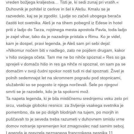
vreden božjega kraljestva… Tisti je, ki sedi zunaj pri vratih.«
Duhovnik je pohitel iz cerkve in šel k Alešu. Kmalu se je
razvedelo, kaj se je zgodilo. Ljudje so začeli ubogega berača
častiti kot svetnika. Aleš je na tihem pobegnil iz Edese in hotel
priti z ladjo do Tarza, rojstnega mesta apostola Pavla, toda ladjo
je zajel vihar, tako da je nazadnje pristala v Rimu. Ko je videl,
kam je dospel, pravi legenda, je Aleš sam pri sebi dejal:
»Nikomur nočem biti v nadlego, zato ne pojdem drugam, kakor
v hišo svojega očeta. Tam me ne bo nihče spoznal.« Res so ga
sprejeli v domačo hišo in res ga nihče ni spoznal, on sam pa se
domačim v svoji čudni spokor nosti tudi ni dal spoznati. Živel je
polnih sedemnajst let na skromnem pogradu pod stopnicami,
služabniki so se pogosto iz njega norčevali. Šele po njegovi
smrti se je razodelo, kdo je ta spokorni mož.
Ta napeta legenda, ki je bila mističnemu srednjemu veku zelo pri
srcu, vsebuje globoko resnico: za življenje vsakega svetnika je
pomembno, da se po dolgih blodnjah na tujem, po morjih in
puščavah to je seveda treba razumeti v duhovnem smislu vrne
domov notranje spremenjen kot zmagovalec nad samim seboj.
Legenda je prevzela neznanega francoskega pesnika 11.