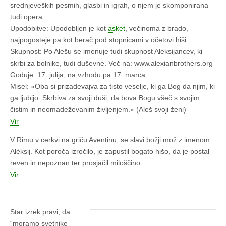
srednjeveških pesmih, glasbi in igrah, o njem je skomponirana
tudi opera.
Upodobitve: Upodobljen je kot
asket
, večinoma z brado,
najpogosteje pa kot berač pod stopnicami v očetovi hiši.
Skupnost: Po Alešu se imenuje tudi skupnost Aleksijancev, ki
skrbi za bolnike, tudi duševne. Več na: www.alexianbrothers.org
Goduje: 17. julija, na vzhodu pa 17. marca.
Misel: »Oba si prizadevajva za tisto veselje, ki ga Bog da njim, ki
ga ljubijo. Skrbiva za svoji duši, da bova Bogu všeč s svojim
čistim in neomadeževanim življenjem.« (Aleš svoji ženi)
Vir
V Rimu v cerkvi na griču Aventinu, se slavi božji mož z imenom
Aléksĳ. Kot poroča izročilo, je zapustil bogato hišo, da je postal
reven in nepoznan ter prosjačil miloščino.
Vir
Star izrek pravi, da
“moramo svetnike