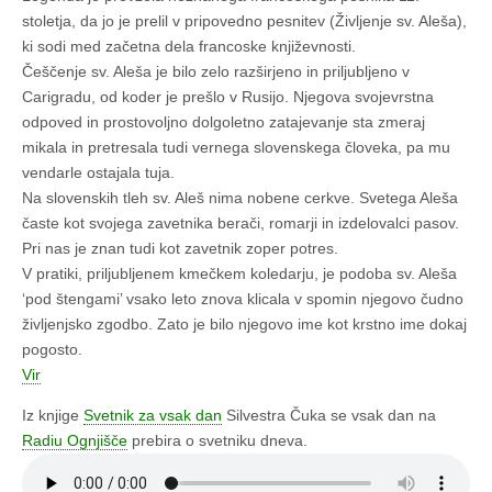
stoletja, da jo je prelil v pripovedno pesnitev (Življenje sv. Aleša),
ki sodi med začetna dela francoske književnosti.
Češčenje sv. Aleša je bilo zelo razširjeno in priljubljeno v
Carigradu, od koder je prešlo v Rusijo. Njegova svojevrstna
odpoved in prostovoljno dolgoletno zatajevanje sta zmeraj
mikala in pretresala tudi vernega slovenskega človeka, pa mu
vendarle ostajala tuja.
Na slovenskih tleh sv. Aleš nima nobene cerkve. Svetega Aleša
časte kot svojega zavetnika berači, romarji in izdelovalci pasov.
Pri nas je znan tudi kot zavetnik zoper potres.
V pratiki, priljubljenem kmečkem koledarju, je podoba sv. Aleša
‘pod štengami’ vsako leto znova klicala v spomin njegovo čudno
življenjsko zgodbo. Zato je bilo njegovo ime kot krstno ime dokaj
pogosto.
Vir
Iz knjige
Svetnik za vsak dan
Silvestra Čuka se vsak dan na
Radiu Ognjišče
prebira o svetniku dneva.