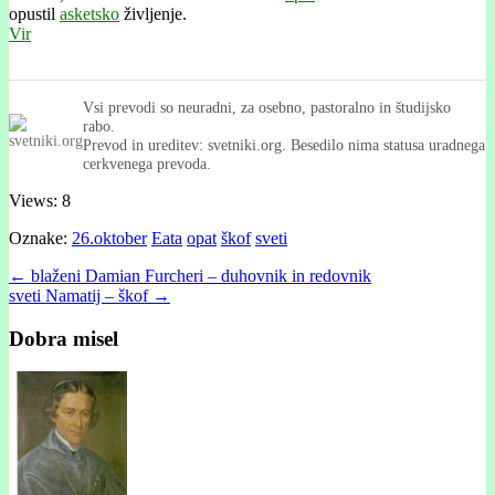
opustil
asketsko
življenje.
Vir
Vsi prevodi so neuradni, za osebno, pastoralno in študijsko
rabo.
Prevod in ureditev: svetniki.org. Besedilo nima statusa uradnega
cerkvenega prevoda.
Views: 8
Oznake:
26.oktober
Eata
opat
škof
sveti
Post
← blaženi Damian Furcheri – duhovnik in redovnik
sveti Namatij – škof →
navigation
Dobra misel