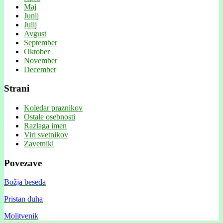
Maj
Junij
Julij
Avgust
September
Oktober
November
December
Strani
Koledar praznikov
Ostale osebnosti
Razlaga imen
Viri svetnikov
Zavetniki
Povezave
Božja beseda
Pristan duha
Molitvenik