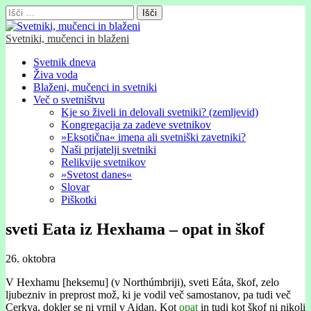
Išči:
Svetniki, mučenci in blaženi
Glavni
Skip
Svetnik dneva
to
Živa voda
meni
content
Blaženi, mučenci in svetniki
Več o svetništvu
Kje so živeli in delovali svetniki? (zemljevid)
Kongregacija za zadeve svetnikov
»Eksotična« imena ali svetniški zavetniki?
Naši prijatelji svetniki
Relikvije svetnikov
»Svetost danes«
Slovar
Piškotki
sveti Eata iz Hexhama – opat in škof
26. oktobra
V Hexhamu [heksemu] (v Northúmbriji), sveti Eáta, škof, zelo
ljubezniv in preprost mož, ki je vodil več samostanov, pa tudi več
Cerkva, dokler se ni vrnil v Aidan. Kot
opat
in tudi kot škof ni nikoli