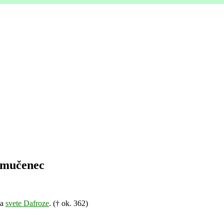
n mučenec
ža
svete Dafroze
. († ok. 362)