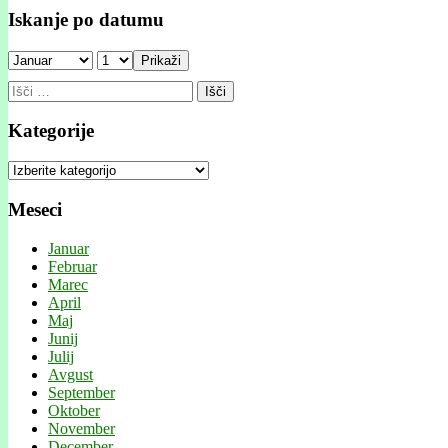
Iskanje po datumu
Prikaži
Išči:
Kategorije
Kategorije
Meseci
Januar
Februar
Marec
April
Maj
Junij
Julij
Avgust
September
Oktober
November
December