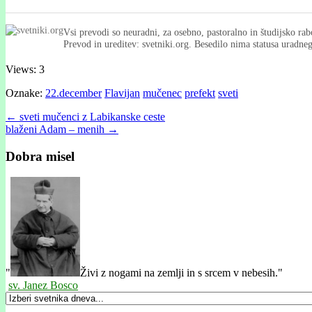
Vsi prevodi so neuradni, za osebno, pastoralno in študijsko rab
Prevod in ureditev: svetniki.org. Besedilo nima statusa uradn
Views: 3
Oznake:
22.december
Flavijan
mučenec
prefekt
sveti
Post
← sveti mučenci z Labikanske ceste
blaženi Adam – menih →
navigation
Dobra misel
"
Živi z nogami na zemlji in s srcem v nebesih."
sv. Janez Bosco