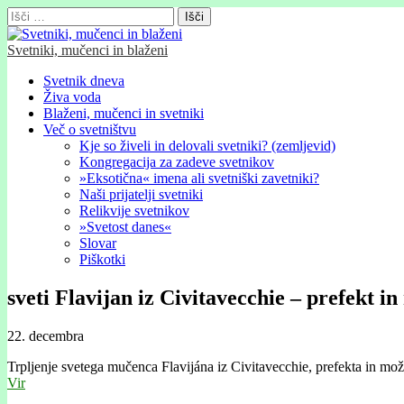
Išči:
Svetniki, mučenci in blaženi
Glavni
Skip
Svetnik dneva
to
Živa voda
meni
content
Blaženi, mučenci in svetniki
Več o svetništvu
Kje so živeli in delovali svetniki? (zemljevid)
Kongregacija za zadeve svetnikov
»Eksotična« imena ali svetniški zavetniki?
Naši prijatelji svetniki
Relikvije svetnikov
»Svetost danes«
Slovar
Piškotki
sveti Flavijan iz Civitavecchie – prefekt i
22. decembra
Trpljenje svetega mučenca Flavijána iz Civitavecchie, prefekta in mo
Vir