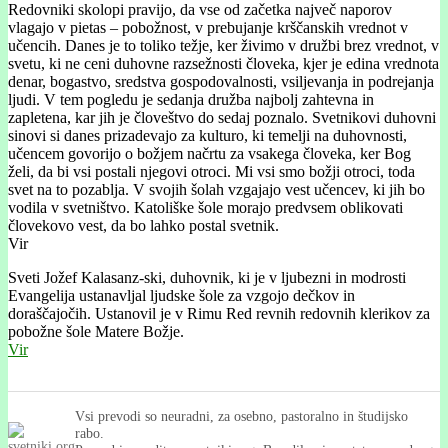
Redovniki skolopi pravijo, da vse od začetka največ naporov
vlagajo v pietas – pobožnost, v prebujanje krščanskih vrednot v
učencih. Danes je to toliko težje, ker živimo v družbi brez vrednot, v
svetu, ki ne ceni duhovne razsežnosti človeka, kjer je edina vrednota
denar, bogastvo, sredstva gospodovalnosti, vsiljevanja in podrejanja
ljudi. V tem pogledu je sedanja družba najbolj zahtevna in
zapletena, kar jih je človeštvo do sedaj poznalo. Svetnikovi duhovni
sinovi si danes prizadevajo za kulturo, ki temelji na duhovnosti,
učencem govorijo o božjem načrtu za vsakega človeka, ker Bog
želi, da bi vsi postali njegovi otroci. Mi vsi smo božji otroci, toda
svet na to pozablja. V svojih šolah vzgajajo vest učencev, ki jih bo
vodila v svetništvo. Katoliške šole morajo predvsem oblikovati
človekovo vest, da bo lahko postal svetnik.
Vir
Sveti Jožef Kalasanz-ski, duhovnik, ki je v ljubezni in modrosti
Evangelija ustanavljal ljudske šole za vzgojo dečkov in
doraščajočih. Ustanovil je v Rimu Red revnih redovnih klerikov za
pobožne šole Matere Božje.
Vir
Vsi prevodi so neuradni, za osebno, pastoralno in študijsko
rabo.