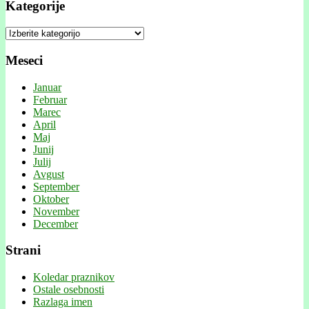
Kategorije
Kategorije
Meseci
Januar
Februar
Marec
April
Maj
Junij
Julij
Avgust
September
Oktober
November
December
Strani
Koledar praznikov
Ostale osebnosti
Razlaga imen