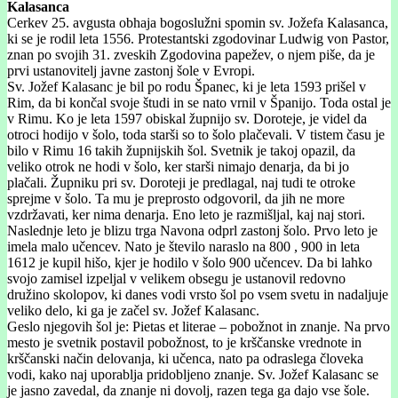
Kalasanca
Cerkev 25. avgusta obhaja bogoslužni spomin sv. Jožefa Kalasanca,
ki se je rodil leta 1556. Protestantski zgodovinar Ludwig von Pastor,
znan po svojih 31. zveskih Zgodovina papežev, o njem piše, da je
prvi ustanovitelj javne zastonj šole v Evropi.
Sv. Jožef Kalasanc je bil po rodu Španec, ki je leta 1593 prišel v
Rim, da bi končal svoje študi in se nato vrnil v Španijo. Toda ostal je
v Rimu. Ko je leta 1597 obiskal župnijo sv. Doroteje, je videl da
otroci hodijo v šolo, toda starši so to šolo plačevali. V tistem času je
bilo v Rimu 16 takih župnijskih šol. Svetnik je takoj opazil, da
veliko otrok ne hodi v šolo, ker starši nimajo denarja, da bi jo
plačali. Župniku pri sv. Doroteji je predlagal, naj tudi te otroke
sprejme v šolo. Ta mu je preprosto odgovoril, da jih ne more
vzdržavati, ker nima denarja. Eno leto je razmišljal, kaj naj stori.
Naslednje leto je blizu trga Navona odprl zastonj šolo. Prvo leto je
imela malo učencev. Nato je število naraslo na 800 , 900 in leta
1612 je kupil hišo, kjer je hodilo v šolo 900 učencev. Da bi lahko
svojo zamisel izpeljal v velikem obsegu je ustanovil redovno
družino skolopov, ki danes vodi vrsto šol po vsem svetu in nadaljuje
veliko delo, ki ga je začel sv. Jožef Kalasanc.
Geslo njegovih šol je: Pietas et literae – pobožnot in znanje. Na prvo
mesto je svetnik postavil pobožnost, to je krščanske vrednote in
krščanski način delovanja, ki učenca, nato pa odraslega človeka
vodi, kako naj uporablja pridobljeno znanje. Sv. Jožef Kalasanc se
je jasno zavedal, da znanje ni dovolj, razen tega ga dajo vse šole.