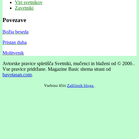
Viri svetnikov
Zavetniki
Povezave
Božja beseda
Pristan duha
Molitvenik
Avtorske pravice spletišča Svetniki, mučenci in blaženi od © 2006 .
Vse pravice pridržane.
Magazine Basic shema strani od
bavotasan.com
.
Vsebino ščiti
Zaščitnik bloga
.