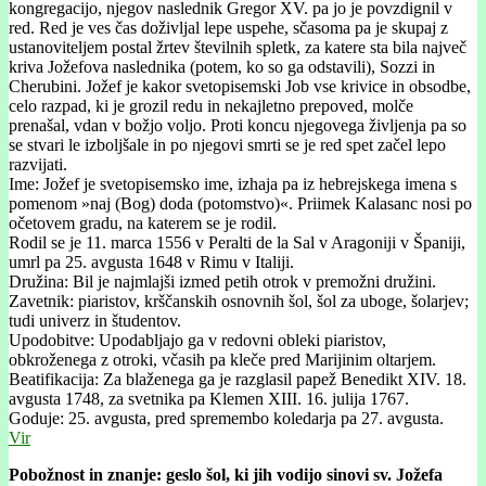
kongregacijo, njegov naslednik Gregor XV. pa jo je povzdignil v
red. Red je ves čas doživljal lepe uspehe, sčasoma pa je skupaj z
ustanoviteljem postal žrtev številnih spletk, za katere sta bila največ
kriva Jožefova naslednika (potem, ko so ga odstavili), Sozzi in
Cherubini. Jožef je kakor svetopisemski Job vse krivice in obsodbe,
celo razpad, ki je grozil redu in nekajletno prepoved, molče
prenašal, vdan v božjo voljo. Proti koncu njegovega življenja pa so
se stvari le izboljšale in po njegovi smrti se je red spet začel lepo
razvijati.
Ime: Jožef je svetopisemsko ime, izhaja pa iz hebrejskega imena s
pomenom »naj (Bog) doda (potomstvo)«. Priimek Kalasanc nosi po
očetovem gradu, na katerem se je rodil.
Rodil se je 11. marca 1556 v Peralti de la Sal v Aragoniji v Španiji,
umrl pa 25. avgusta 1648 v Rimu v Italiji.
Družina: Bil je najmlajši izmed petih otrok v premožni družini.
Zavetnik: piaristov, krščanskih osnovnih šol, šol za uboge, šolarjev;
tudi univerz in študentov.
Upodobitve: Upodabljajo ga v redovni obleki piaristov,
obkroženega z otroki, včasih pa kleče pred Marijinim oltarjem.
Beatifikacija: Za blaženega ga je razglasil papež Benedikt XIV. 18.
avgusta 1748, za svetnika pa Klemen XIII. 16. julija 1767.
Goduje: 25. avgusta, pred spremembo koledarja pa 27. avgusta.
Vir
Pobožnost in znanje: geslo šol, ki jih vodijo sinovi sv. Jožefa