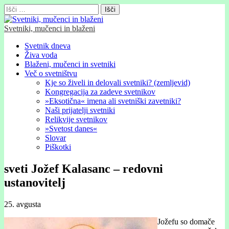
Išči:
Svetniki, mučenci in blaženi
Glavni
Skip
Svetnik dneva
to
Živa voda
meni
content
Blaženi, mučenci in svetniki
Več o svetništvu
Kje so živeli in delovali svetniki? (zemljevid)
Kongregacija za zadeve svetnikov
»Eksotična« imena ali svetniški zavetniki?
Naši prijatelji svetniki
Relikvije svetnikov
»Svetost danes«
Slovar
Piškotki
sveti Jožef Kalasanc – redovni
ustanovitelj
25. avgusta
Jožefu so domače