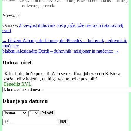
Prevod in ureditev: svetniki.org. Besedilo nima statusa uradnega
cerkvenega prevoda.
Views: 51
Oznake:
25.avgust
duhovnik
Josip
jože
Jožef
redovni ustanovitelj
sveti
Post
← blaženi Zaharija de Llorenç del Penedés – duhovnik, redovnik in
mučenec
navigation
blaženi Alessandro Dordi – duhovnik, misijonar in mučenec →
Dobra misel
"
Kdor ljubi, hoče poznati. Zato se resnična ljubezen do Kristusa
izraža tudi v hotenju, da bi ga vedno bolje poznali."
Benedikt XVI.
Iskanje po datumu
Prikaži
Išči: