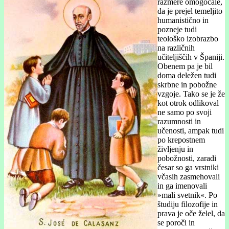
razmere omogočale,
da je prejel temeljito
humanistično in
pozneje tudi
teološko izobrazbo
na različnih
učiteljiščih v Španiji.
Obenem pa je bil
doma deležen tudi
skrbne in pobožne
vzgoje. Tako se je že
kot otrok odlikoval
ne samo po svoji
razumnosti in
učenosti, ampak tudi
po krepostnem
življenju in
pobožnosti, zaradi
česar so ga vrstniki
včasih zasmehovali
in ga imenovali
»mali svetnik«. Po
študiju filozofije in
prava je oče želel, da
se poroči in