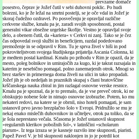
prevzame domače
posestvo, čeprav je Jožef čutil v sebi duhovni poklic. Po hudi
bolezni, ko je že ležal na smrtni postelji, se je oče vdal in Jožef je
skoraj čudežno ozdravel. Po posvečenju je opravljal različne
cerkvene službe, kmalu pa je, zaradi svojih sposobnosti, postal
generalni vikar obsežne urgelske škofije. Vestno je opravljal svoje
delo, a obenem čutil, da »kariera« v Cerkvi ni zanj. Tako se je čez
čas odpovedal svoji službi in beneficijem, razdal podedovano
premoženje in se odpravil v Rim. Tu je sprva živel v hiši in pod
pokroviteljstvom svojega študijskega prijatelja Ascania Colonna, ki
je medtem postal kardinal. Kmalu po prihodu v Rim je opazil, da je
mesto, poleg bolnikov in umirajočih za kugo, ki je takrat razsajala in
katerim je nesebično pomagal, polno zanemarjenih otrok. Mnogi so
brez staršev in primernega doma živeli na ulici in tako propadali.
Jožef jih je ob nedeljah in praznikih skupaj s člani bratovščine
krščanskega nauka zbiral in jim razlagal osnovne verske resnice.
Kmalu pa je spoznal, da je to premalo, da je vse preveč otrok, ki ne
obiskujejo nobene šole in nimajo osnovne izobrazbe. Potem, ko mu
nekateri redovi, na katere se je obrnil, niso hoteli pomagati, je sam
ustanovil prvo javno brezplačno šolo v Evropi. Pridružilo se mu je
nekaj enako mislečih duhovnikov in učiteljev, otrok pa toliko, da se
je šola neprestano večala. Sčasoma je Jožef ustanovil skupnost
»regularnih klerikov pobožnih šol«, v latinščini »scholarum
piarum«. Iz tega izraza se je kasneje razvilo ime skupnosti, piaristi.
Papež Pavel V. je bil skupnosti naklonjen in jo je potrdil kot