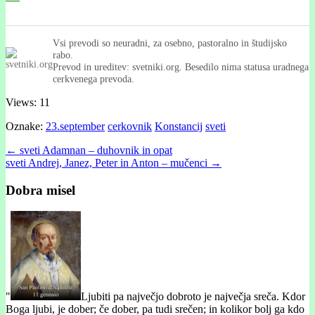
Vsi prevodi so neuradni, za osebno, pastoralno in študijsko
rabo.
Prevod in ureditev: svetniki.org. Besedilo nima statusa uradnega
cerkvenega prevoda.
Views: 11
Oznake:
23.september
cerkovnik
Konstancij
sveti
Post
← sveti Adamnan – duhovnik in opat
sveti Andrej, Janez, Peter in Anton – mučenci →
navigation
Dobra misel
"
Ljubiti pa največjo dobroto je največja sreča. Kdor
Boga ljubi, je dober; če dober, pa tudi srečen; in kolikor bolj ga kdo