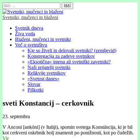
Išči:
Svetniki, mučenci in blaženi
Glavni
Skip
Svetnik dneva
to
Živa voda
meni
content
Blaženi, mučenci in svetniki
Več o svetništvu
Kje so živeli in delovali svetniki? (zemljevid)
Kongregacija za zadeve svetnikov
»Eksotična« imena ali svetniški zavetniki?
Naši prijatelji svetniki
Relikvije svetnikov
»Svetost danes«
Slovar
Piškotki
sveti Konstancij – cerkovnik
23. septembra
V Anconi [ankóni] (v Italiji), spomin svetega Konstáncija, ki je bil
kot cerkveni oskrbnik bolj znamenit po ponižnosti, kot po čudežih.
Vir