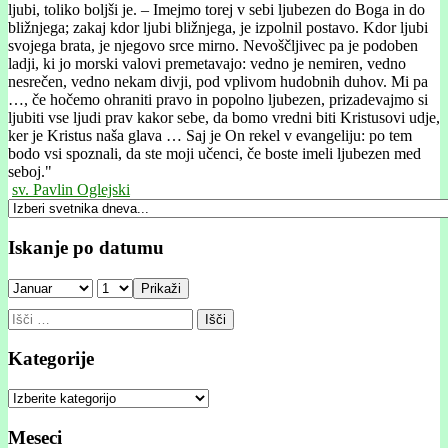
ljubi, toliko boljši je. – Imejmo torej v sebi ljubezen do Boga in do
bližnjega; zakaj kdor ljubi bližnjega, je izpolnil postavo. Kdor ljubi
svojega brata, je njegovo srce mirno. Nevoščljivec pa je podoben
ladji, ki jo morski valovi premetavajo: vedno je nemiren, vedno
nesrečen, vedno nekam divji, pod vplivom hudobnih duhov. Mi pa
…, če hočemo ohraniti pravo in popolno ljubezen, prizadevajmo si
ljubiti vse ljudi prav kakor sebe, da bomo vredni biti Kristusovi udje,
ker je Kristus naša glava … Saj je On rekel v evangeliju: po tem
bodo vsi spoznali, da ste moji učenci, če boste imeli ljubezen med
seboj."
sv. Pavlin Oglejski
Iskanje po datumu
Prikaži
Išči:
Kategorije
Kategorije
Meseci