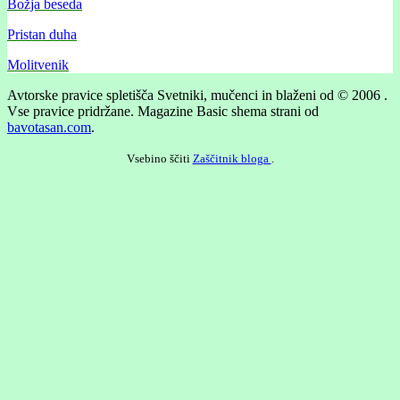
Božja beseda
Pristan duha
Molitvenik
Avtorske pravice spletišča Svetniki, mučenci in blaženi od © 2006 .
Vse pravice pridržane.
Magazine Basic shema strani od
bavotasan.com
.
Vsebino ščiti
Zaščitnik bloga
.