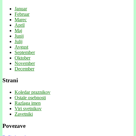
Januar
Februar
Marec
April
Maj
Junij
Julij
Avgust
September
Oktober
November
December
Strani
Koledar praznikov
Ostale osebnosti
Razlaga imen
Viri svetnikov
Zavetniki
Povezave