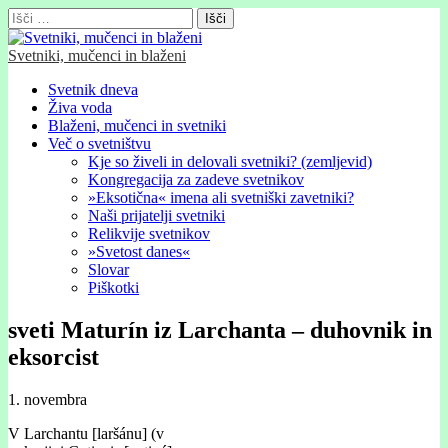
Išči:
Svetniki, mučenci in blaženi
Glavni
Skip
Svetnik dneva
to
Živa voda
meni
content
Blaženi, mučenci in svetniki
Več o svetništvu
Kje so živeli in delovali svetniki? (zemljevid)
Kongregacija za zadeve svetnikov
»Eksotična« imena ali svetniški zavetniki?
Naši prijatelji svetniki
Relikvije svetnikov
»Svetost danes«
Slovar
Piškotki
sveti Maturín iz Larchanta – duhovnik in
eksorcist
1. novembra
V Larchantu [laršánu] (v