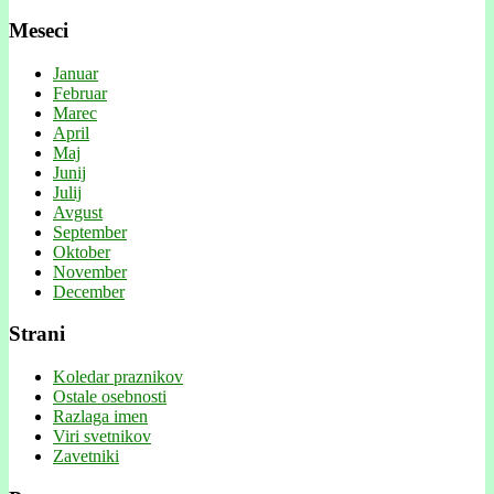
Meseci
Januar
Februar
Marec
April
Maj
Junij
Julij
Avgust
September
Oktober
November
December
Strani
Koledar praznikov
Ostale osebnosti
Razlaga imen
Viri svetnikov
Zavetniki