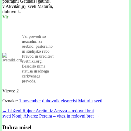
pokrajini Gatinais [gatiné],
v Akvitániji), sveti Maturín,
duhovnik.
Vir
Vsi prevodi so
neuradni, za
osebno, pastoralno
in študijsko rabo.
Prevod in ureditev:
svetniki.org.
Besedilo nima
statusa uradnega
cerkvenega
prevoda.
Views: 2
Oznake:
1.november
duhovnik
eksorcist
Maturin
sveti
Post
← blaženi Rajner Aretíni iz Arezza – redovni brat
sveti Nonij Alvarez Pereira – vitez in redovni brat →
navigation
Dobra misel