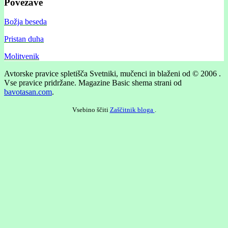
Povezave
Božja beseda
Pristan duha
Molitvenik
Avtorske pravice spletišča Svetniki, mučenci in blaženi od © 2006 .
Vse pravice pridržane.
Magazine Basic shema strani od
bavotasan.com
.
Vsebino ščiti
Zaščitnik bloga
.