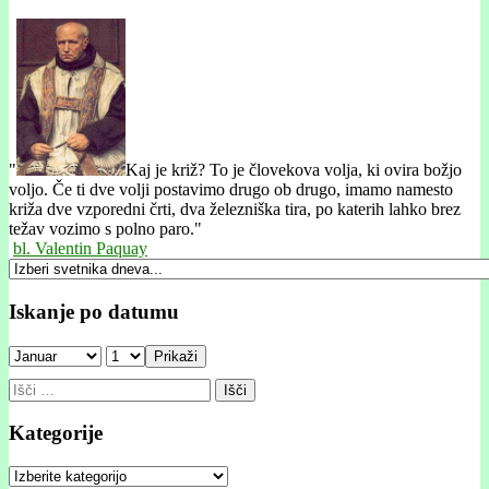
"
Kaj je križ? To je človekova volja, ki ovira božjo
voljo. Če ti dve volji postavimo drugo ob drugo, imamo namesto
križa dve vzporedni črti, dva železniška tira, po katerih lahko brez
težav vozimo s polno paro."
bl. Valentin Paquay
Iskanje po datumu
Prikaži
Išči:
Kategorije
Kategorije