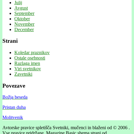
Julij
Avgust
September
Oktober
November
December
Strani
Koledar praznikov
Ostale osebnosti
Razlaga imen
Viri svetnikov
Zavetniki
Povezave
Božja beseda
Pristan duha
Molitvenik
Avtorske pravice spletišča Svetniki, mučenci in blaženi od © 2006 .
Vse pravice pridržane.
Magazine Basic shema strani od