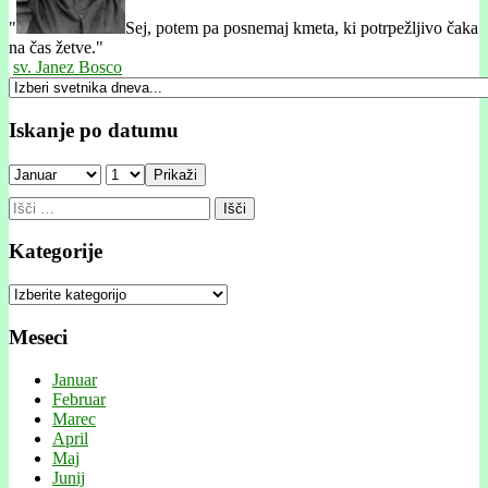
"
Sej, potem pa posnemaj kmeta, ki potrpežljivo čaka
na čas žetve."
sv. Janez Bosco
Iskanje po datumu
Prikaži
Išči:
Kategorije
Kategorije
Meseci
Januar
Februar
Marec
April
Maj
Junij