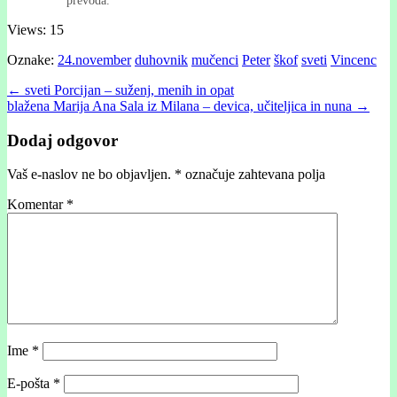
Views: 15
Oznake:
24.november
duhovnik
mučenci
Peter
škof
sveti
Vincenc
Post
← sveti Porcĳan – suženj, menih in opat
blažena Marija Ana Sala iz Milana – devica, učiteljica in nuna →
navigation
Dodaj odgovor
Vaš e-naslov ne bo objavljen.
*
označuje zahtevana polja
Komentar
*
Ime
*
E-pošta
*