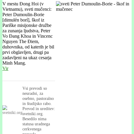
V mestu Đong Hoi (v
Vietnamu), sveti mučenci:
Peter Dumoulin-Borie
[dimulén borí], škof iz
Pariške misijonske družbe
za zunanja ljudstva, Peter
Vo Đang Khoa in Vincenc
Nguyen The Điem,
duhovnika, od katerih je bil
prvi obglavljen, drugi pa
zadavljeni na ukaz cesarja
Minh Mang.
Vir
Vsi prevodi so
neuradni, za
osebno, pastoralno
in študijsko rabo.
Prevod in ureditev:
svetniki.org.
Besedilo nima
statusa uradnega
cerkvenega
prevoda.