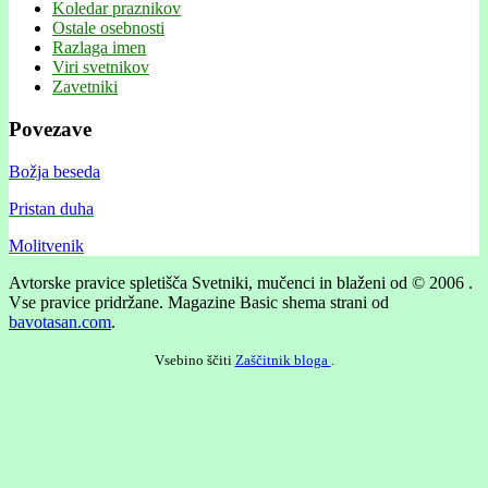
Koledar praznikov
Ostale osebnosti
Razlaga imen
Viri svetnikov
Zavetniki
Povezave
Božja beseda
Pristan duha
Molitvenik
Avtorske pravice spletišča Svetniki, mučenci in blaženi od © 2006 .
Vse pravice pridržane.
Magazine Basic shema strani od
bavotasan.com
.
Vsebino ščiti
Zaščitnik bloga
.