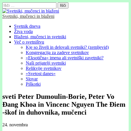
Išči:
Svetniki, mučenci in blaženi
Glavni
Skip
Svetnik dneva
to
Živa voda
meni
content
Blaženi, mučenci in svetniki
Več o svetništvu
Kje so živeli in delovali svetniki? (zemljevid)
Kongregacija za zadeve svetnikov
»Eksotična« imena ali svetniški zavetniki?
Naši prijatelji svetniki
Relikvije svetnikov
»Svetost danes«
Slovar
Piškotki
sveti Peter Dumoulin-Borie, Peter Vo
Đang Khoa in Vincenc Nguyen The Điem
-škof in duhovnika, mučenci
24. novembra