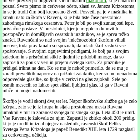
bil ves prevzet po pogovoru s tem mladim
diakonom
, ki je natančno
poznal Sveto pismo in cerkvene očete, zlasti sv. Janeza Krizostoma,
in se je trudil čim bolj krepostno živeti. Posvetil ga je v mašnika in
kmalu nato za škofa v Raveni, ki je bila tiste čase prestolnica
zahodnega rimskega cesarstva. Peter je bil po svoji zunanjosti lepe,
privlačne postave. V prestolnici, kjer je mrgolelo duhovitih
postopačev in domišljavih cesarskih uradnikov, se je sprva težko
znašel. Ravenčani so nad svojim ‘mlečnozobim’ škofom vihali
nosove, toda prav kmalu so spoznali, da mladi škof zasluži vse
spoštovanje. S svojimi ognjevitimi pridigami, še bolj pa s svojim
zgledom in s prisrčnimi stiki z ljudmi je pridobil mnoge, da so
zaprosili za pouk v veri in prejem svetega krsta. Za praznike je
pridigal trikrat na dan. Ko se mu je nekoč primerilo, da se mu je
zaradi prevelikih naporov na prižnici zataknilo, ker so mu nenadoma
odpovedale glasilke, so ljudje v cerkvi na glas zajokali. Sele po
osmih mesecih so lahko spet slišali ljubljeni glas, ki ga v Raveni
nihče ni mogel nadomestiti.
Škofijo je vodil skoraj dvajset let. Napor škofovske službe ga je zelo
izčrpal, zato se je iz hrupa in sijaja prestolnega mesta Ravena
umaknil v mir in zbranost svojega rojstnega kraja. Leta 450 je umrl.
Vsa Ravena je žalovala za njim. Zapustil je zbirko okoli 200 pridig,
ki jo je uredil in izdal njegov naslednik, ravenski škof Feliks.
Svetega Petra Krizologa je papež Benedikt XIII. leta 1729 razglasil
za cerkvenega učitelja.