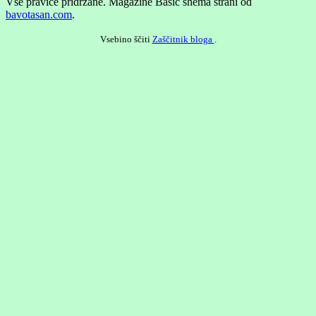
Vse pravice pridržane.
Magazine Basic shema strani od
bavotasan.com
.
Vsebino ščiti
Zaščitnik bloga
.