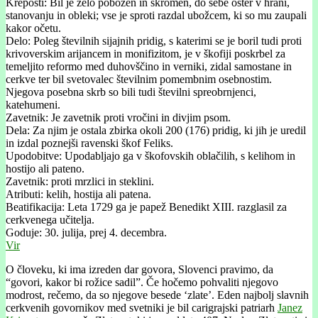
Kreposti: Bil je zelo pobožen in skromen, do sebe oster v hrani,
stanovanju in obleki; vse je sproti razdal ubožcem, ki so mu zaupali
kakor očetu.
Delo: Poleg številnih sijajnih pridig, s katerimi se je boril tudi proti
krivoverskim arijancem in monifizitom, je v škofiji poskrbel za
temeljito reformo med duhov­ščino in verniki, zidal samostane in
cerkve ter bil svetovalec številnim pomembnim osebnostim.
Njegova posebna skrb so bili tudi številni spreobrnjenci,
katehumeni.
Zavetnik: Je zavetnik proti vročini in divjim psom.
Dela: Za njim je ostala zbirka okoli 200 (176) pridig, ki jih je uredil
in izdal poznejši ravenski škof Feliks.
Upodobitve: Upodabljajo ga v škofovskih oblačilih, s kelihom in
hostijo ali pateno.
Zavetnik: proti mrzlici in steklini.
Atributi: kelih, hostija ali patena.
Beatifikacija: Leta 1729 ga je papež Benedikt XIII. razglasil za
cerkvenega učitelja.
Goduje: 30. julija, prej 4. decembra.
Vir
O človeku, ki ima izreden dar govora, Slovenci pravimo, da
“govori, kakor bi rožice sadil”. Če hočemo pohvaliti njegovo
modrost, rečemo, da so njegove besede ‘zlate’. Eden najbolj slavnih
cerkvenih govornikov med svetniki je bil carigrajski patriarh
Janez