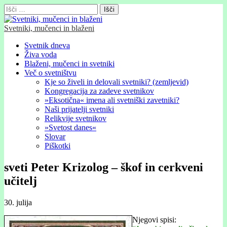
Išči:
Svetniki, mučenci in blaženi
Glavni
Skip
Svetnik dneva
to
Živa voda
meni
content
Blaženi, mučenci in svetniki
Več o svetništvu
Kje so živeli in delovali svetniki? (zemljevid)
Kongregacija za zadeve svetnikov
»Eksotična« imena ali svetniški zavetniki?
Naši prijatelji svetniki
Relikvije svetnikov
»Svetost danes«
Slovar
Piškotki
sveti Peter Krizolog – škof in cerkveni
učitelj
30. julija
Njegovi spisi: