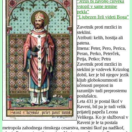
“Jezus bi zavoljo človeka
vstopil v same temine
pekla”
“Ljubezen želi videti Boga”
Zavetnik proti mrzlici in
steklini.
Atributi: kelih, hostija ali
patena.
Imena: Peter, Pero, Perica,
Peran, Perko, Peterček,
Petja, Petko; Petra
Zavetnik proti mrzlici in
steklini je vzdevek Krizolog
dobil, ker je bil njegov jezik
kljub globokoumnosti in
učenosti preprost in
razumljiv tudi preprostemu
poslušalcu.
Leta 431 je postal škof v
Raveni, bil pa je tudi velik
prijatelj papeža Leona
Velikega. Ko je služboval v
Raveni je le ta postala
metropola zahodnega rimskega cesarstva, mestni škof pa nadškof,