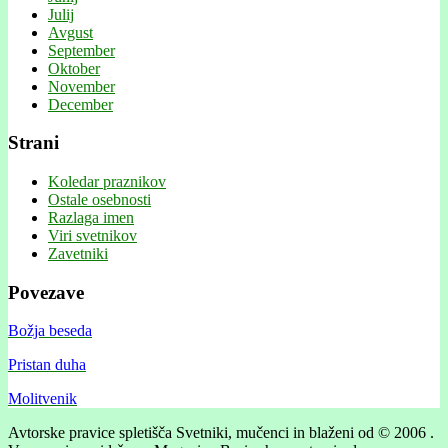
Julij
Avgust
September
Oktober
November
December
Strani
Koledar praznikov
Ostale osebnosti
Razlaga imen
Viri svetnikov
Zavetniki
Povezave
Božja beseda
Pristan duha
Molitvenik
Avtorske pravice spletišča Svetniki, mučenci in blaženi od © 2006 .