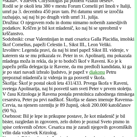
»skala«. Vzdevek Chrysologus pa pomeni »zlatih besed«.
Rodil se je okoli leta 380 v mestu Forum Cornelii pri Imoli v Italiji,
umrl pa 3. decembra 450 prav tam. Pri datumu smrti se izročila
razhajajo, saj naj bi po drugih virih umrl 31. julija.
Družina: O njegovem rodu in domu nimamo nobenih zanesljivih
podatkov. Krščen je bil kot mladenič, ko naj bi se spreobrnil v
krščanstvo.
Sodobniki: cesar Valentinijan in mati cesarica Galla Placidia, imolski
škof Cornelius, papeži Celestin I., Sikst III., Leon Veliki.
Izvolitev: Legenda pravi, da naj bi imel papež Sikst III. videnje, v
katerem sta se mu prikazala sv. Peter in sv. Apolinarij, mu pokazala
mladega moža in rekla, da je to bodoči škof v Raveni. Ko je k
papežu prišla delegacija iz Ravene, da mu predloži kandidata, ki ga
je po stari navadi izbralo ljudstvo, je papež v
diakonu
Petru
prepoznal mladeniča iz videnja in ga posvetil v škofa.
Škofija: Škof je postal okoli leta 431/433. Prvega škofa v Raveni,
svetega Apolinarija, naj bi posvetil sam sveti Peter v prvem stoletju.
V času Krizologa je Ravena postala prestolnica zahodnega rimskega
cesarstva, Peter pa prvi nadškof. Škofija se danes imenuje Ravenna-
Cervia, na njenem ozemlju je 89 župnij, okoli 200.000 katoličanov
(90 %).
Osebnost: Bil je lepe in prikupne postave, že kot mladenič je bil
bister, razgledan in zgovoren, zelo dobro je poznal Sveto pismo in
spise cerkvenih očetov. Cesarica mu je zaradi njegovih govorniških
vrlin dala vzdevek Krizolog.