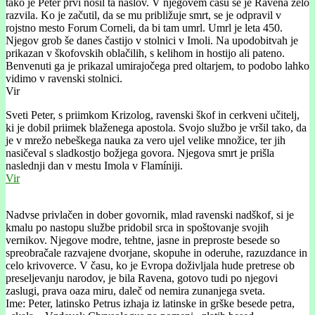
tako je Peter prvi nosil ta naslov. V njegovem času se je Ravena zelo
razvila. Ko je začutil, da se mu približuje smrt, se je odpravil v
rojstno mesto Forum Corneli, da bi tam umrl. Umrl je leta 450.
Njegov grob še danes častijo v stolnici v Imoli. Na upodobitvah je
prikazan v škofovskih oblačilih, s kelihom in hostijo ali pateno.
Benvenuti ga je prikazal umirajočega pred oltarjem, to podobo lahko
vidimo v ravenski stolnici.
Vir
Sveti Peter, s priimkom Krizolog, ravenski škof in cerkveni učitelj,
ki je dobil priimek blaženega apostola. Svojo službo je vršil tako, da
je v mrežo nebeškega nauka za vero ujel velike množice, ter jih
nasičeval s sladkostjo božjega govora. Njegova smrt je prišla
naslednji dan v mestu Imola v Flamíniji.
Vir
Nadvse privlačen in dober govornik, mlad ravenski nadškof, si je
kmalu po nastopu službe pridobil srca in spoštovanje svojih
vernikov. Njegove modre, tehtne, jasne in preproste besede so
spreobračale razvajene dvorjane, skopuhe in oderuhe, razuzdance in
celo krivoverce. V času, ko je Evropa doživljala hude pretrese ob
preseljevanju narodov, je bila Ravena, gotovo tudi po njegovi
zaslugi, prava oaza miru, daleč od nemira zunanjega sveta.
Ime: Peter, latinsko Petrus izhaja iz latinske in grške besede petra,