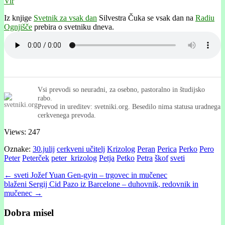
Vir
Iz knjige
Svetnik za vsak dan
Silvestra Čuka se vsak dan na
Radiu
Ognjišče
prebira o svetniku dneva.
Vsi prevodi so neuradni, za osebno, pastoralno in študijsko
rabo.
Prevod in ureditev: svetniki.org. Besedilo nima statusa uradnega
cerkvenega prevoda.
Views: 247
Oznake:
30.julij
cerkveni učitelj
Krizolog
Peran
Perica
Perko
Pero
Peter
Peterček
peter_krizolog
Petja
Petko
Petra
škof
sveti
Post
← sveti Jožef Yuan Gen-gyin – trgovec in mučenec
blaženi Sergij Cid Pazo iz Barcelone – duhovnik, redovnik in
navigation
mučenec →
Dobra misel