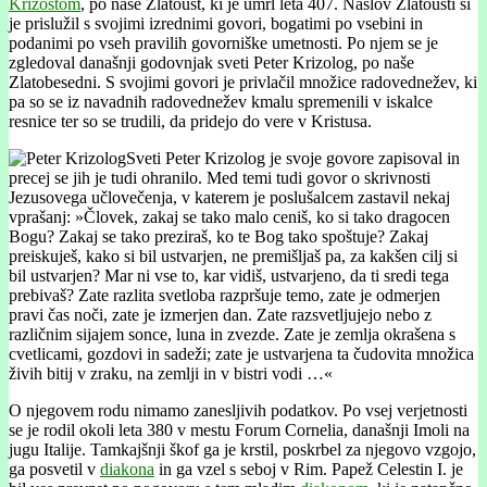
Krizostom
, po naše Zlatoust, ki je umrl leta 407. Naslov Zlatousti si
je prislužil s svojimi izrednimi govori, bogatimi po vsebini in
podanimi po vseh pravilih govorniške umetnosti. Po njem se je
zgledoval današnji godovnjak sveti Peter Krizolog, po naše
Zlatobesedni. S svojimi govori je privlačil množice radovednežev, ki
pa so se iz navadnih radovednežev kmalu spremenili v iskalce
resnice ter so se trudili, da pridejo do vere v Kristusa.
Sveti Peter Krizolog je svoje govore zapisoval in
precej se jih je tudi ohranilo. Med temi tudi govor o skrivnosti
Jezusovega učlovečenja, v katerem je poslušalcem zastavil nekaj
vprašanj: »Človek, zakaj se tako malo ceniš, ko si tako dragocen
Bogu? Zakaj se tako preziraš, ko te Bog tako spoštuje? Zakaj
preiskuješ, kako si bil ustvarjen, ne premišljaš pa, za kakšen cilj si
bil ustvarjen? Mar ni vse to, kar vidiš, ustvarjeno, da ti sredi tega
prebivaš? Zate razlita svetloba razpršuje temo, zate je odmerjen
pravi čas noči, zate je izmerjen dan. Zate razsvetljujejo nebo z
različnim sijajem sonce, luna in zvezde. Zate je zemlja okrašena s
cvetlicami, gozdovi in sadeži; zate je ustvarjena ta čudovita množica
živih bitij v zraku, na zemlji in v bistri vodi …«
O njegovem rodu nimamo zanesljivih podatkov. Po vsej verjetnosti
se je rodil okoli leta 380 v mestu Forum Cornelia, današnji Imoli na
jugu Italije. Tamkajšnji škof ga je krstil, poskrbel za njegovo vzgojo,
ga posvetil v
diakona
in ga vzel s seboj v Rim. Papež Celestin I. je