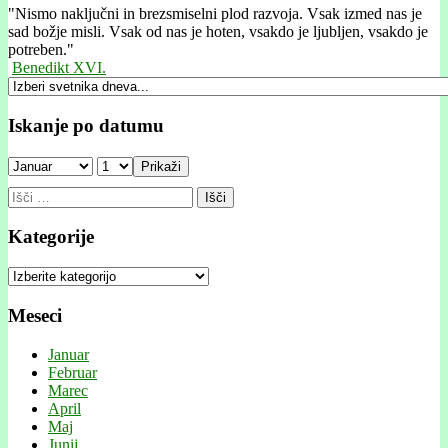
"
Nismo naključni in brezsmiselni plod razvoja. Vsak izmed nas je
sad božje misli. Vsak od nas je hoten, vsakdo je ljubljen, vsakdo je
potreben."
Benedikt XVI.
Iskanje po datumu
Prikaži
Išči:
Kategorije
Kategorije
Meseci
Januar
Februar
Marec
April
Maj
Junij