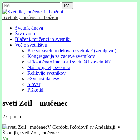
Išči:
Svetniki, mučenci in blaženi
Glavni
Skip
Svetnik dneva
to
Živa voda
meni
content
Blaženi, mučenci in svetniki
Več o svetništvu
Kje so živeli in delovali svetniki? (zemljevid)
Kongregacija za zadeve svetnikov
»Eksotična« imena ali svetniški zavetniki?
Naši prijatelji svetniki
Relikvije svetnikov
»Svetost danes«
Slovar
Piškotki
sveti Zoil – mučenec
27. junija
V Cordobi [kórdovi] (v Andalúziji, v
Španiji), sveti Zóil, mučenec.
Vir