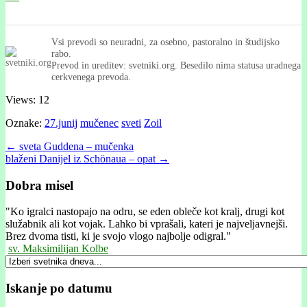
Vsi prevodi so neuradni, za osebno, pastoralno in študijsko
rabo.
Prevod in ureditev: svetniki.org. Besedilo nima statusa uradnega
cerkvenega prevoda.
Views: 12
Oznake:
27.junij
mučenec
sveti
Zoil
Post
← sveta Guddena – mučenka
blaženi Danijel iz Schönaua – opat →
navigation
Dobra misel
"
Ko igralci nastopajo na odru, se eden obleče kot kralj, drugi kot
služabnik ali kot vojak. Lahko bi vprašali, kateri je najveljavnejši.
Brez dvoma tisti, ki je svojo vlogo najbolje odigral."
sv. Maksimilijan Kolbe
Iskanje po datumu