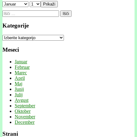
Prikaži
Išči:
Kategorije
Kategorije
Meseci
Januar
Februar
Marec
April
Maj
Junij
Julij
Avgust
September
Oktober
November
December
Strani