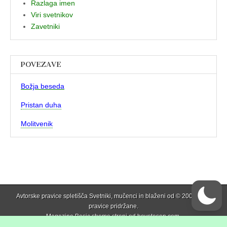
Razlaga imen
Viri svetnikov
Zavetniki
POVEZAVE
Božja beseda
Pristan duha
Molitvenik
Avtorske pravice spletišča Svetniki, mučenci in blaženi od © 2006 . Vse
pravice pridržane.
Magazine Basic shema strani od
bavotasan.com
.