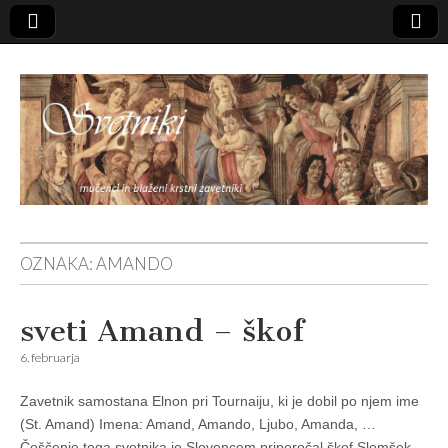
Svetniki,
OZNAKA:
AMANDO
mučenci in
sveti Amand – škof
blaženi
6. februarja
Zavetnik samostana Elnon pri Tournaiju, ki je dobil po njem ime
(St. Amand) Imena: Amand, Amando, Ljubo, Amanda, …
Češčenje tega svetnika je Slovencem priporočal škof Slomšek,