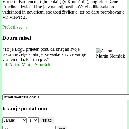
V mestu Boulencourt [bulenkúr] (v Kampánĳi), pogreb blažene
Emeline, device, ki se je v najbolj pusti puščavi odlikovala po
vzdržnosti in neverjetni strogosti življenja, ter po daru prerokovanja.
Vir Views: 23
Preberi vse →
Dobra misel
"
To je Bogu prijeten post, da kristjan svoje
lakomne želje strahuje, se vsake krivice varuje in
vsakemu da, kar mu gre."
bl. Anton Martin Slomšek
Iskanje po datumu
Prikaži
Išči: