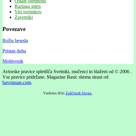
Ostale osebnosti
Razlaga imen
Viri svetnikov
Zavetniki
Povezave
Božja beseda
Pristan duha
Molitvenik
Avtorske pravice spletišča Svetniki, mučenci in blaženi od © 2006 .
Vse pravice pridržane.
Magazine Basic shema strani od
bavotasan.com
.
Vsebino ščiti
Zaščitnik bloga
.