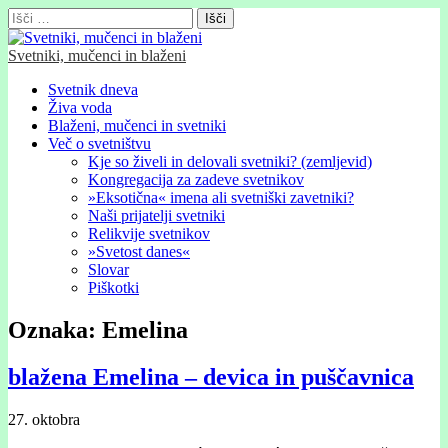
Išči:
Svetniki, mučenci in blaženi
Glavni
Skip
Svetnik dneva
to
Živa voda
meni
content
Blaženi, mučenci in svetniki
Več o svetništvu
Kje so živeli in delovali svetniki? (zemljevid)
Kongregacija za zadeve svetnikov
»Eksotična« imena ali svetniški zavetniki?
Naši prijatelji svetniki
Relikvije svetnikov
»Svetost danes«
Slovar
Piškotki
Oznaka:
Emelina
blažena Emelina – devica in puščavnica
27. oktobra