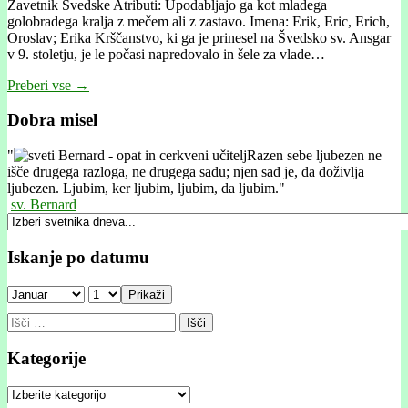
Zavetnik Švedske Atributi: Upodabljajo ga kot mladega
golobradega kralja z mečem ali z zastavo. Imena: Erik, Eric, Erich,
Oroslav; Erika Krščanstvo, ki ga je prinesel na Švedsko sv. Ansgar
v 9. stoletju, je le počasi napredovalo in šele za vlade…
Preberi vse →
Dobra misel
"
Razen sebe ljubezen ne
išče drugega razloga, ne drugega sadu; njen sad je, da doživlja
ljubezen. Ljubim, ker ljubim, ljubim, da ljubim."
sv. Bernard
Iskanje po datumu
Prikaži
Išči:
Kategorije
Kategorije