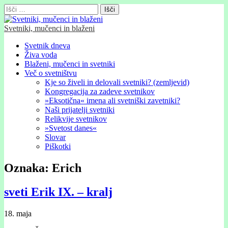
Išči:
Svetniki, mučenci in blaženi
Glavni
Skip
Svetnik dneva
to
Živa voda
meni
content
Blaženi, mučenci in svetniki
Več o svetništvu
Kje so živeli in delovali svetniki? (zemljevid)
Kongregacija za zadeve svetnikov
»Eksotična« imena ali svetniški zavetniki?
Naši prijatelji svetniki
Relikvije svetnikov
»Svetost danes«
Slovar
Piškotki
Oznaka:
Erich
sveti Erik IX. – kralj
18. maja