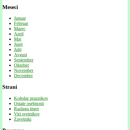
Meseci
Januar
Februar
Marec
April
Maj
Junij
Julij
Avgust
September
Oktober
November
December
Strani
Koledar praznikov
Ostale osebnosti
Razlaga imen
Viri svetnikov
Zavetniki