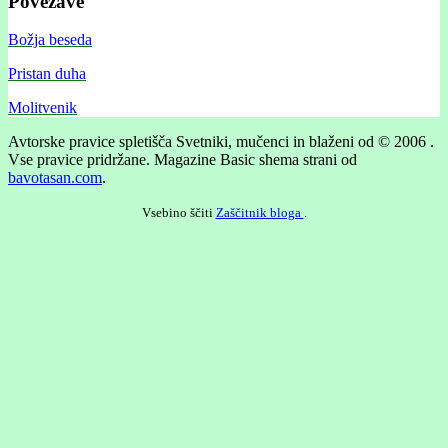
Povezave
Božja beseda
Pristan duha
Molitvenik
Avtorske pravice spletišča Svetniki, mučenci in blaženi od © 2006 .
Vse pravice pridržane.
Magazine Basic shema strani od
bavotasan.com
.
Vsebino ščiti
Zaščitnik bloga
.