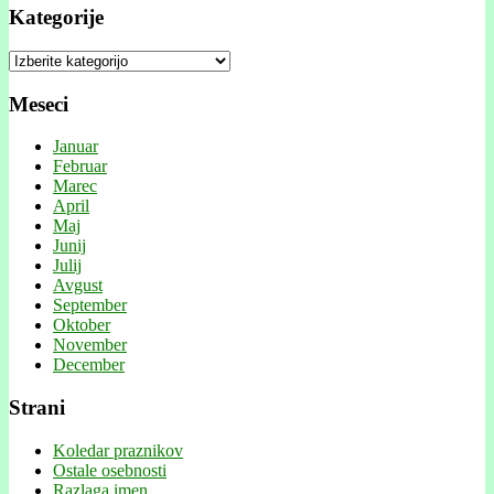
Kategorije
Kategorije
Meseci
Januar
Februar
Marec
April
Maj
Junij
Julij
Avgust
September
Oktober
November
December
Strani
Koledar praznikov
Ostale osebnosti
Razlaga imen