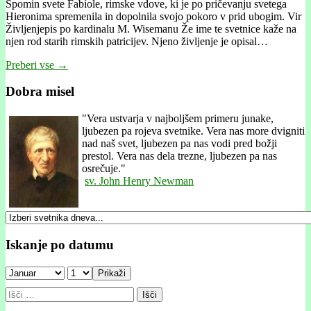
Spomin svete Fabíole, rimske vdove, ki je po pričevanju svetega
Hieronima spremenila in dopolnila svojo pokoro v prid ubogim. Vir
Življenjepis po kardinalu M. Wisemanu Že ime te svetnice kaže na
njen rod starih rimskih patricijev. Njeno življenje je opisal…
Preberi vse →
Dobra misel
"
Vera ustvarja v najboljšem primeru junake,
ljubezen pa rojeva svetnike. Vera nas more dvigniti
nad naš svet, ljubezen pa nas vodi pred božji
prestol. Vera nas dela trezne, ljubezen pa nas
osrečuje."
sv. John Henry Newman
Iskanje po datumu
Prikaži
Išči: