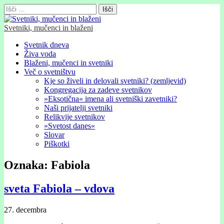
Išči:
Svetniki, mučenci in blaženi
Glavni
Skip
Svetnik dneva
to
Živa voda
meni
content
Blaženi, mučenci in svetniki
Več o svetništvu
Kje so živeli in delovali svetniki? (zemljevid)
Kongregacija za zadeve svetnikov
»Eksotična« imena ali svetniški zavetniki?
Naši prijatelji svetniki
Relikvije svetnikov
»Svetost danes«
Slovar
Piškotki
Oznaka:
Fabiola
sveta Fabiola – vdova
27. decembra