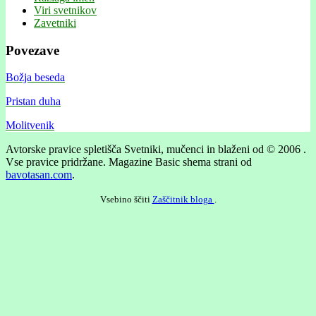
Viri svetnikov
Zavetniki
Povezave
Božja beseda
Pristan duha
Molitvenik
Avtorske pravice spletišča Svetniki, mučenci in blaženi od © 2006 .
Vse pravice pridržane.
Magazine Basic shema strani od
bavotasan.com
.
Vsebino ščiti
Zaščitnik bloga
.