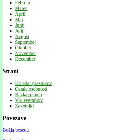
Februar
Marec
April
Maj
Junij
Julij
Avgust
September
Oktober
November
December
Strani
Koledar praznikov
Ostale osebnosti
Razlaga imen
Viri svetnikov
Zavetniki
Povezave
Božja beseda