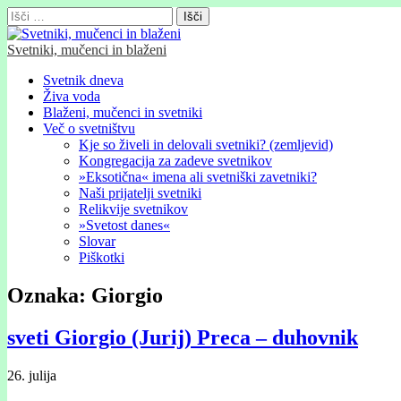
Išči:
Svetniki, mučenci in blaženi
Glavni
Skip
Svetnik dneva
to
Živa voda
meni
content
Blaženi, mučenci in svetniki
Več o svetništvu
Kje so živeli in delovali svetniki? (zemljevid)
Kongregacija za zadeve svetnikov
»Eksotična« imena ali svetniški zavetniki?
Naši prijatelji svetniki
Relikvije svetnikov
»Svetost danes«
Slovar
Piškotki
Oznaka:
Giorgio
sveti Giorgio (Jurij) Preca – duhovnik
26. julija