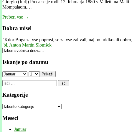
Giorgio (Jurij) Preca se je rodil 12. februarja 1880 v Valletti na Malti
Mompalaom.…
Preberi vse →
Dobra misel
"
Kdor Boga za vse poprosi, se za vse zahvali, naj bo bridko ali dobro, 
bl. Anton Martin Slomšek
Iskanje po datumu
Prikaži
Išči:
Kategorije
Kategorije
Meseci
Januar