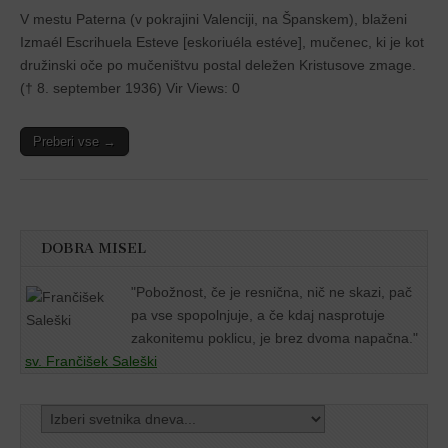
V mestu Paterna (v pokrajini Valenciji, na Španskem), blaženi
Izmaél Escrihuela Esteve [eskoriuéla estéve], mučenec, ki je kot
družinski oče po mučeništvu postal deležen Kristusove zmage.
(† 8. september 1936) Vir Views: 0
Preberi vse →
DOBRA MISEL
"
Pobožnost, če je resnična, nič ne skazi, pač
pa vse spopolnjuje, a če kdaj nasprotuje
zakonitemu poklicu, je brez dvoma napačna."
sv. Frančišek Saleški