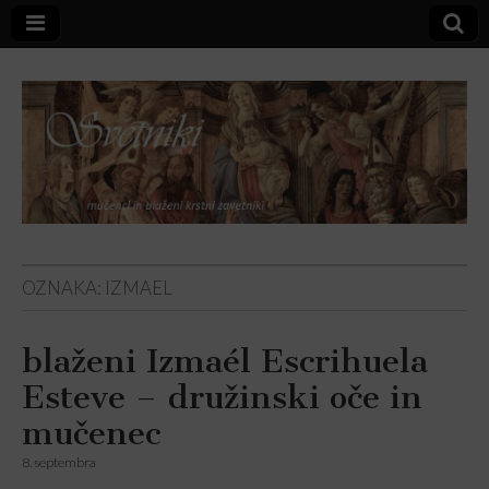
Svetniki,
OZNAKA:
IZMAEL
mučenci in
blaženi Izmaél Escrihuela
blaženi
Esteve – družinski oče in
mučenec
8. septembra