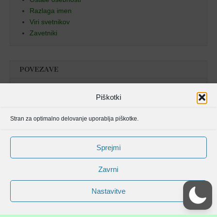
Razlaga imen
Viri svetnikov
Zavetniki
POVEZAVE
Božja beseda
Piškotki
Pristan duha
Stran za optimalno delovanje uporablja piškotke.
Molitvenik
Sprejmi
Zavrni
Nastavitve
Avtorske pravice spletišča Svetniki, mučenci in blaženi od © 2006 . Vse
pravice pridržane.
Magazine Basic shema strani od
bavotasan.com
.