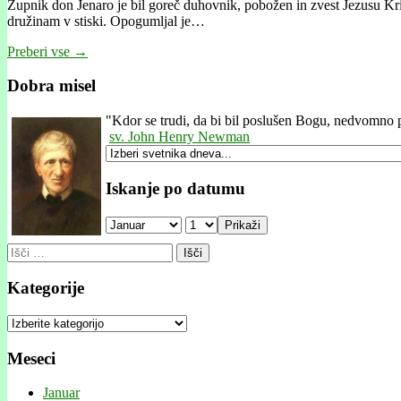
Župnik don Jenaro je bil goreč duhovnik, pobožen in zvest Jezusu Kris
družinam v stiski. Opogumljal je…
Preberi vse →
Dobra misel
"
Kdor se trudi, da bi bil poslušen Bogu, nedvomno p
sv. John Henry Newman
Iskanje po datumu
Prikaži
Išči:
Kategorije
Kategorije
Meseci
Januar