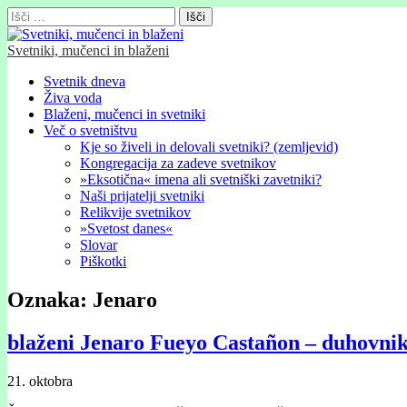
Išči:
Svetniki, mučenci in blaženi
Glavni
Skip
Svetnik dneva
to
Živa voda
meni
content
Blaženi, mučenci in svetniki
Več o svetništvu
Kje so živeli in delovali svetniki? (zemljevid)
Kongregacija za zadeve svetnikov
»Eksotična« imena ali svetniški zavetniki?
Naši prijatelji svetniki
Relikvije svetnikov
»Svetost danes«
Slovar
Piškotki
Oznaka:
Jenaro
blaženi Jenaro Fueyo Castañon – duhovni
21. oktobra