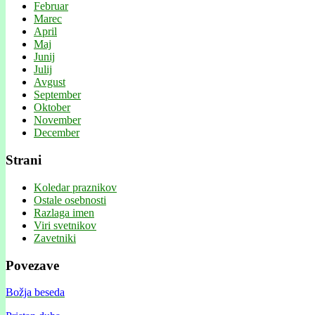
Februar
Marec
April
Maj
Junij
Julij
Avgust
September
Oktober
November
December
Strani
Koledar praznikov
Ostale osebnosti
Razlaga imen
Viri svetnikov
Zavetniki
Povezave
Božja beseda