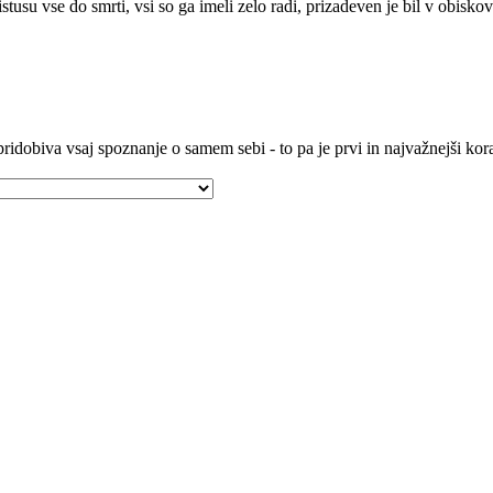
tusu vse do smrti, vsi so ga imeli zelo radi, prizadeven je bil v obis
ridobiva vsaj spoznanje o samem sebi - to pa je prvi in najvažnejši ko