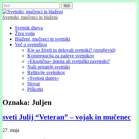
Išči:
Svetniki, mučenci in blaženi
Glavni
Skip
Svetnik dneva
to
Živa voda
meni
content
Blaženi, mučenci in svetniki
Več o svetništvu
Kje so živeli in delovali svetniki? (zemljevid)
Kongregacija za zadeve svetnikov
»Eksotična« imena ali svetniški zavetniki?
Naši prijatelji svetniki
Relikvije svetnikov
»Svetost danes«
Slovar
Piškotki
Oznaka:
Juljen
sveti Julij “Veteran” – vojak in mučenec
27. maja