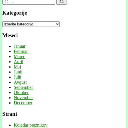
Išči:
Kategorije
Kategorije
Meseci
Januar
Februar
Marec
April
Maj
Junij
Julij
Avgust
September
Oktober
November
December
Strani
Koledar praznikov