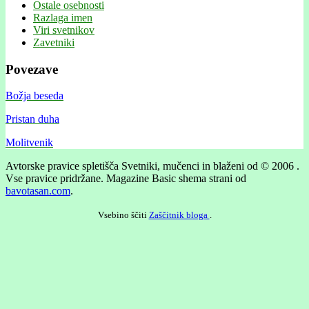
Ostale osebnosti
Razlaga imen
Viri svetnikov
Zavetniki
Povezave
Božja beseda
Pristan duha
Molitvenik
Avtorske pravice spletišča Svetniki, mučenci in blaženi od © 2006 .
Vse pravice pridržane.
Magazine Basic shema strani od
bavotasan.com
.
Vsebino ščiti
Zaščitnik bloga
.