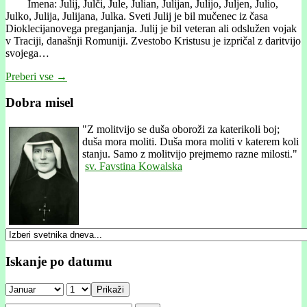
Imena: Julij, Julči, Jule, Julian, Julijan, Julijo, Juljen, Julio,
Julko, Julija, Julijana, Julka. Sveti Julij je bil mučenec iz časa
Dioklecijanovega preganjanja. Julij je bil veteran ali odslužen vojak
v Traciji, današnji Romuniji. Zvestobo Kristusu je izpričal z daritvijo
svojega…
Preberi vse →
Dobra misel
"
Z molitvijo se duša oboroži za katerikoli boj;
duša mora moliti. Duša mora moliti v katerem koli
stanju. Samo z molitvijo prejmemo razne milosti."
sv. Favstina Kowalska
Iskanje po datumu
Prikaži