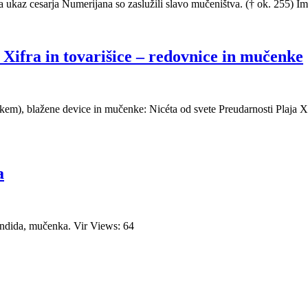
ukaz cesarja Numerijana so zaslužili slavo mučeništva. († ok. 255) Im
 Xifra in tovarišice – redovnice in mučenke
em), blažene device in mučenke: Nicéta od svete Preudarnosti Plaja Xifra
a
ándida, mučenka. Vir Views: 64