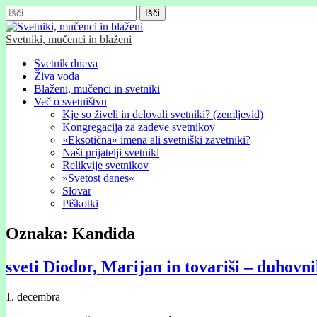
Išči:
Svetniki, mučenci in blaženi
Glavni
Skip
Svetnik dneva
to
Živa voda
meni
content
Blaženi, mučenci in svetniki
Več o svetništvu
Kje so živeli in delovali svetniki? (zemljevid)
Kongregacija za zadeve svetnikov
»Eksotična« imena ali svetniški zavetniki?
Naši prijatelji svetniki
Relikvije svetnikov
»Svetost danes«
Slovar
Piškotki
Oznaka:
Kandida
sveti Diodor, Marijan in tovariši – duhovn
1. decembra