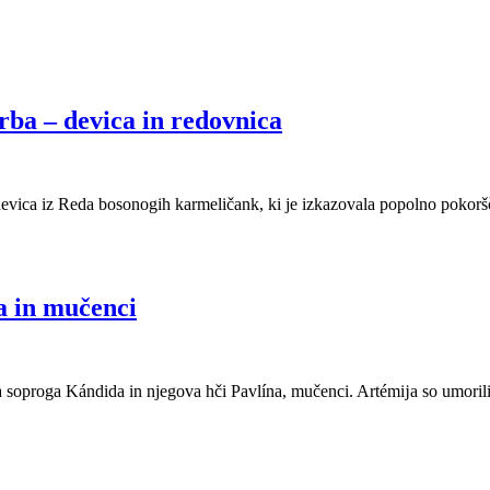
rba – devica in redovnica
devica iz Reda bosonogih karmeličank, ki je izkazovala popolno pokoršč
a in mučenci
a soproga Kándida in njegova hči Pavlína, mučenci. Artémĳa so umoril