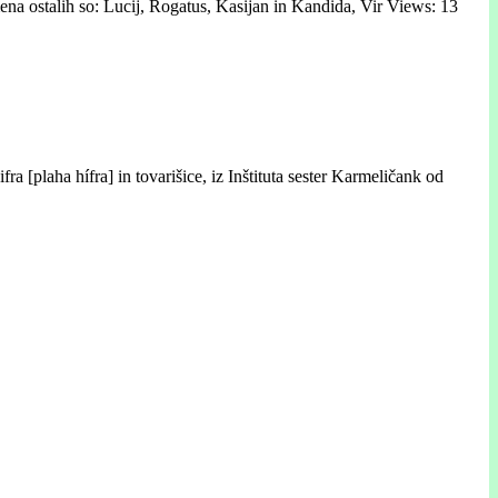
ena ostalih so: Lucij, Rogatus, Kasijan in Kandida, Vir Views: 13
 [plaha hífra] in tovarišice, iz Inštituta sester Karmeličank od