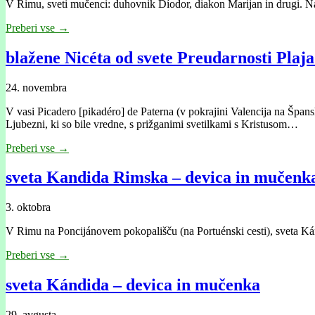
V Rimu, sveti mučenci: duhovnik Díodor, diakon Marijan in drugi. Na 
Preberi vse →
blažene Nicéta od svete Preudarnosti Plaja
24. novembra
V vasi Picadero [pikadéro] de Paterna (v pokrajini Valencija na Špansk
Ljubezni, ki so bile vredne, s prižganimi svetilkami s Kristusom…
Preberi vse →
sveta Kandida Rimska – devica in mučenk
3. oktobra
V Rimu na Poncijánovem pokopališču (na Portuénski cesti), sveta K
Preberi vse →
sveta Kándida – devica in mučenka
29. avgusta