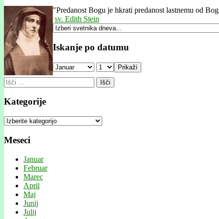
"
Predanost Bogu je hkrati predanost lastnemu od Bog
sv. Edith Stein
Iskanje po datumu
Prikaži
Išči:
Kategorije
Kategorije
Meseci
Januar
Februar
Marec
April
Maj
Junij
Julij