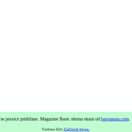
se pravice pridržane.
Magazine Basic shema strani od
bavotasan.com
.
Vsebino ščiti
Zaščitnik bloga
.