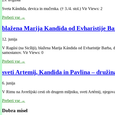
Sveta Kándida, devica in mučenka. († 3./4. stol.) Vir Views: 2
Preberi vse →
blažena Marija Kandida od Evharistije Ba
12. junija
V Ragúsi (na Sicíliji), blažena Marija Kándida od Evharistije Barba, 
samostanov. Vir Views: 0
Preberi vse →
sveti Artemĳ, Kandida in Pavlina – družin
6. junija
V Rimu na Avrelĳski cesti ob drugem miljniku, sveti Artémĳ, njegov
Preberi vse →
Dobra misel