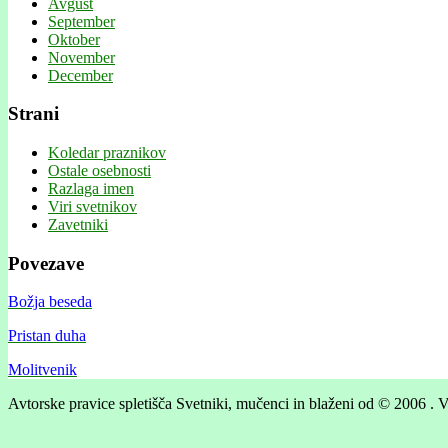
Avgust
September
Oktober
November
December
Strani
Koledar praznikov
Ostale osebnosti
Razlaga imen
Viri svetnikov
Zavetniki
Povezave
Božja beseda
Pristan duha
Molitvenik
Avtorske pravice spletišča Svetniki, mučenci in blaženi od © 2006 . V