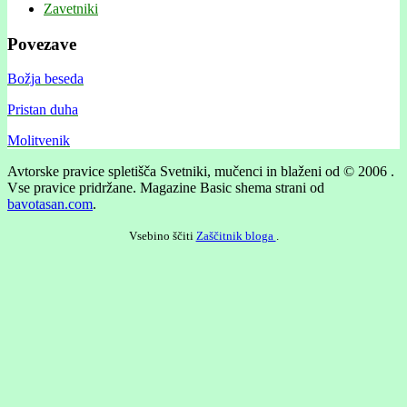
Zavetniki
Povezave
Božja beseda
Pristan duha
Molitvenik
Avtorske pravice spletišča Svetniki, mučenci in blaženi od © 2006 .
Vse pravice pridržane.
Magazine Basic shema strani od
bavotasan.com
.
Vsebino ščiti
Zaščitnik bloga
.