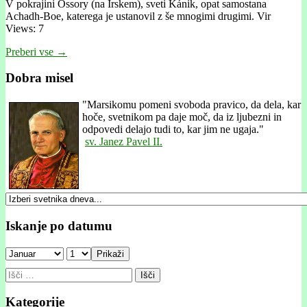
V pokrajini Ossory (na Irskem), sveti Kánik, opat samostana
Achadh-Boe, katerega je ustanovil z še mnogimi drugimi. Vir
Views: 7
Preberi vse →
Dobra misel
"
Marsikomu pomeni svoboda pravico, da dela, kar
hoče, svetnikom pa daje moč, da iz ljubezni in
odpovedi delajo tudi to, kar jim ne ugaja."
sv. Janez Pavel II.
Iskanje po datumu
Prikaži
Išči:
Kategorije