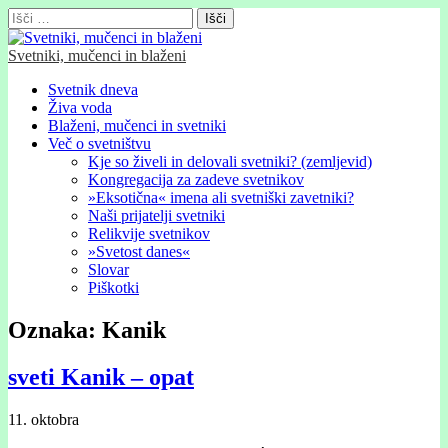
Išči:
Svetniki, mučenci in blaženi
Glavni
Skip
Svetnik dneva
to
Živa voda
meni
content
Blaženi, mučenci in svetniki
Več o svetništvu
Kje so živeli in delovali svetniki? (zemljevid)
Kongregacija za zadeve svetnikov
»Eksotična« imena ali svetniški zavetniki?
Naši prijatelji svetniki
Relikvije svetnikov
»Svetost danes«
Slovar
Piškotki
Oznaka:
Kanik
sveti Kanik – opat
11. oktobra