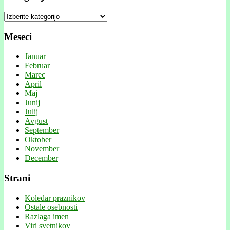
Kategorije
Meseci
Januar
Februar
Marec
April
Maj
Junij
Julij
Avgust
September
Oktober
November
December
Strani
Koledar praznikov
Ostale osebnosti
Razlaga imen
Viri svetnikov