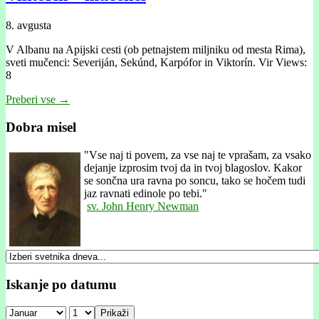
8. avgusta
V Albanu na Apijski cesti (ob petnajstem miljniku od mesta Rima),
sveti mučenci: Severiján, Sekúnd, Karpófor in Viktorín. Vir Views:
8
Preberi vse →
Dobra misel
"
Vse naj ti povem, za vse naj te vprašam, za vsako
dejanje izprosim tvoj da in tvoj blagoslov. Kakor
se sončna ura ravna po soncu, tako se hočem tudi
jaz ravnati edinole po tebi."
sv. John Henry Newman
Iskanje po datumu
Prikaži