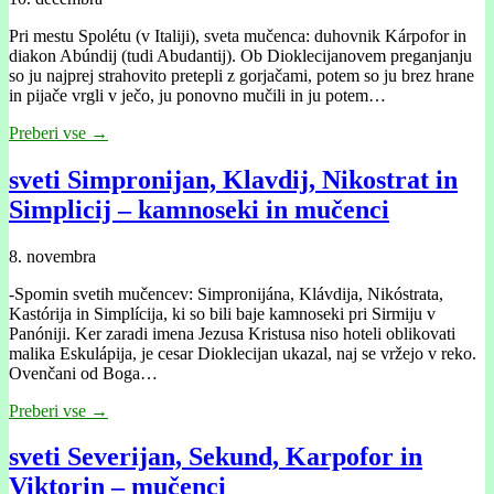
Pri mestu Spolétu (v Italiji), sveta mučenca: duhovnik Kárpofor in
diakon Abúndij (tudi Abudantij). Ob Dioklecijanovem preganjanju
so ju najprej strahovito pretepli z gorjačami, potem so ju brez hrane
in pijače vrgli v ječo, ju ponovno mučili in ju potem…
Preberi vse →
sveti Simpronijan, Klavdij, Nikostrat in
Simplicij – kamnoseki in mučenci
8. novembra
-Spomin svetih mučencev: Simpronijána, Klávdija, Nikóstrata,
Kastórija in Simplícija, ki so bili baje kamnoseki pri Sirmiju v
Panóniji. Ker zaradi imena Jezusa Kristusa niso hoteli oblikovati
malika Eskulápija, je cesar Dioklecijan ukazal, naj se vržejo v reko.
Ovenčani od Boga…
Preberi vse →
sveti Severijan, Sekund, Karpofor in
Viktorin – mučenci