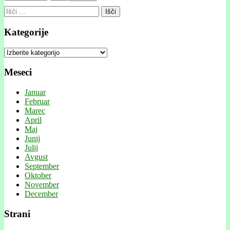
Išči:
Kategorije
Kategorije
Meseci
Januar
Februar
Marec
April
Maj
Junij
Julij
Avgust
September
Oktober
November
December
Strani