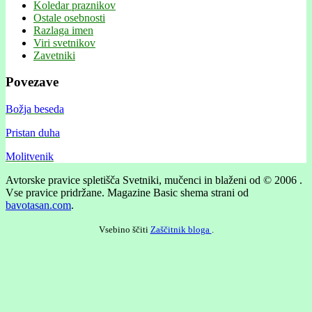
Koledar praznikov
Ostale osebnosti
Razlaga imen
Viri svetnikov
Zavetniki
Povezave
Božja beseda
Pristan duha
Molitvenik
Avtorske pravice spletišča Svetniki, mučenci in blaženi od © 2006 .
Vse pravice pridržane.
Magazine Basic shema strani od
bavotasan.com
.
Vsebino ščiti
Zaščitnik bloga
.