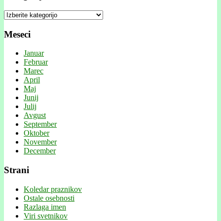
Kategorije
Meseci
Januar
Februar
Marec
April
Maj
Junij
Julij
Avgust
September
Oktober
November
December
Strani
Koledar praznikov
Ostale osebnosti
Razlaga imen
Viri svetnikov