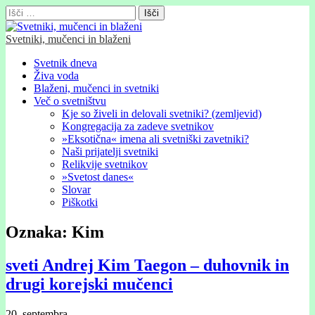
Išči:
Svetniki, mučenci in blaženi
Glavni
Skip
Svetnik dneva
to
Živa voda
meni
content
Blaženi, mučenci in svetniki
Več o svetništvu
Kje so živeli in delovali svetniki? (zemljevid)
Kongregacija za zadeve svetnikov
»Eksotična« imena ali svetniški zavetniki?
Naši prijatelji svetniki
Relikvije svetnikov
»Svetost danes«
Slovar
Piškotki
Oznaka:
Kim
sveti Andrej Kim Taegon – duhovnik in
drugi korejski mučenci
20. septembra