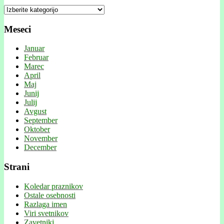
Kategorije
Meseci
Januar
Februar
Marec
April
Maj
Junij
Julij
Avgust
September
Oktober
November
December
Strani
Koledar praznikov
Ostale osebnosti
Razlaga imen
Viri svetnikov
Zavetniki