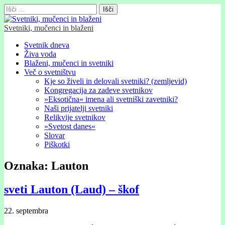
Išči:
Svetniki, mučenci in blaženi
Glavni
Skip
Svetnik dneva
to
Živa voda
meni
content
Blaženi, mučenci in svetniki
Več o svetništvu
Kje so živeli in delovali svetniki? (zemljevid)
Kongregacija za zadeve svetnikov
»Eksotična« imena ali svetniški zavetniki?
Naši prijatelji svetniki
Relikvije svetnikov
»Svetost danes«
Slovar
Piškotki
Oznaka:
Lauton
sveti Lauton (Laud) – škof
22. septembra