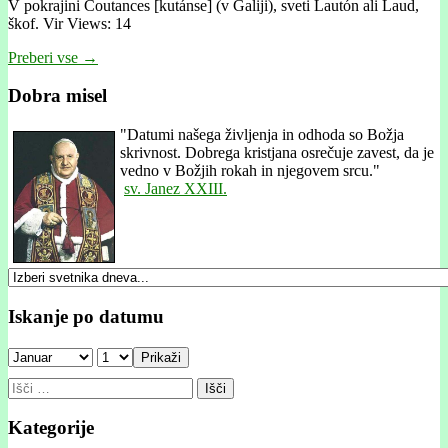
V pokrajini Coutances [kutánse] (v Galiji), sveti Lautón ali Laud,
škof. Vir Views: 14
Preberi vse →
Dobra misel
"
Datumi našega življenja in odhoda so Božja
skrivnost. Dobrega kristjana osrečuje zavest, da je
vedno v Božjih rokah in njegovem srcu."
sv. Janez XXIII.
Iskanje po datumu
Prikaži
Išči:
Kategorije