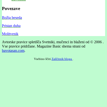
Povezave
Božja beseda
Pristan duha
Molitvenik
Avtorske pravice spletišča Svetniki, mučenci in blaženi od © 2006 .
Vse pravice pridržane.
Magazine Basic shema strani od
bavotasan.com
.
Vsebino ščiti
Zaščitnik bloga
.