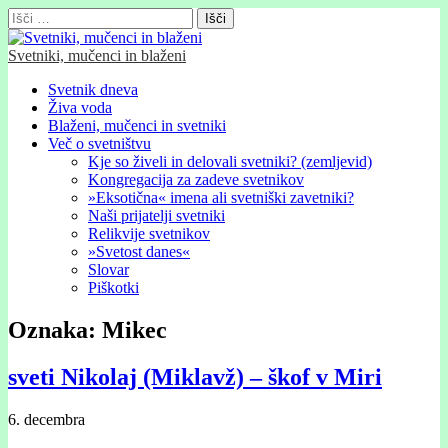
Išči:
Svetniki, mučenci in blaženi
Glavni
Skip
Svetnik dneva
to
Živa voda
meni
content
Blaženi, mučenci in svetniki
Več o svetništvu
Kje so živeli in delovali svetniki? (zemljevid)
Kongregacija za zadeve svetnikov
»Eksotična« imena ali svetniški zavetniki?
Naši prijatelji svetniki
Relikvije svetnikov
»Svetost danes«
Slovar
Piškotki
Oznaka:
Mikec
sveti Nikolaj (Miklavž) – škof v Miri
6. decembra