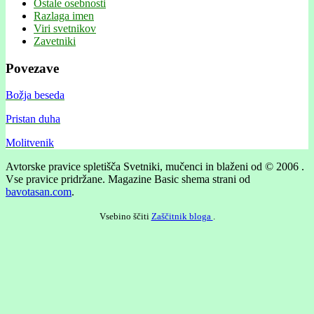
Ostale osebnosti
Razlaga imen
Viri svetnikov
Zavetniki
Povezave
Božja beseda
Pristan duha
Molitvenik
Avtorske pravice spletišča Svetniki, mučenci in blaženi od © 2006 .
Vse pravice pridržane.
Magazine Basic shema strani od
bavotasan.com
.
Vsebino ščiti
Zaščitnik bloga
.