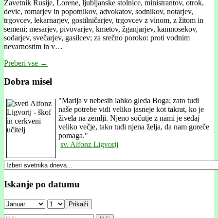
Zavetnik Rusije, Lorene, ljubljanske stolnice, ministrantov, otrok,
devic, romarjev in popotnikov, advokatov, sodnikov, notarjev,
trgovcev, lekarnarjev, gostilničarjev, trgovcev z vinom, z žitom in
semeni; mesarjev, pivovarjev, kmetov, žganjarjev, kamnosekov,
sodarjev, svečarjev, gasilcev; za srečno poroko: proti vodnim
nevarnostim in v…
Preberi vse →
Dobra misel
"
Marija v nebesih lahko gleda Boga; zato tudi
naše potrebe vidi veliko jasneje kot takrat, ko je
živela na zemlji. Njeno sočutje z nami je sedaj
veliko večje, tako tudi njena želja, da nam goreče
pomaga."
sv. Alfonz Ligvorij
Iskanje po datumu
Prikaži
Išči: