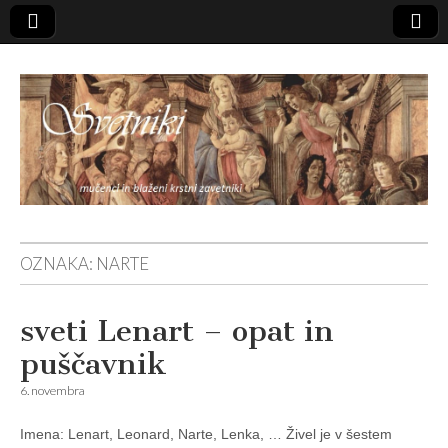
Svetniki,
OZNAKA:
NARTE
mučenci in
sveti Lenart – opat in
blaženi
puščavnik
6. novembra
Imena: Lenart, Leonard, Narte, Lenka, … Živel je v šestem