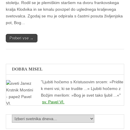
stoletju. Rodil se je plemiškim staršem na dvoru frankovskega
kralja Klodvika in se kmalu povzpel do uglednega kraljevega
svetovalca. Zgodaj se mu je odpirala s častmi posuta življenjska
pot, Bog…
Preberi vse →
DOBRA MISEL
"
Ljubiti hočemo s Kristusovim srcem: »Pridite
k meni vsi, ki se trudite ...« Ljubiti hočemo z
Božjim merilom: »Bog je svet tako ljubil ...«"
sv. Pavel VI.