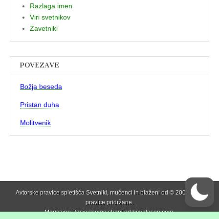
Razlaga imen
Viri svetnikov
Zavetniki
POVEZAVE
Božja beseda
Pristan duha
Molitvenik
Avtorske pravice spletišča Svetniki, mučenci in blaženi od © 2006 . Vse
pravice pridržane.
Magazine Basic shema strani od
bavotasan.com
.