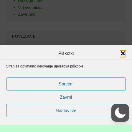
Razlaga imen
Viri svetnikov
Zavetniki
POVEZAVE
Božja beseda
Piškotki
Pristan duha
Stran za optimalno delovanje uporablja piškotke.
Molitvenik
Sprejmi
Zavrni
Nastavitve
Avtorske pravice spletišča Svetniki, mučenci in blaženi od © 2006 . Vse
pravice pridržane.
Magazine Basic shema strani od
bavotasan.com
.