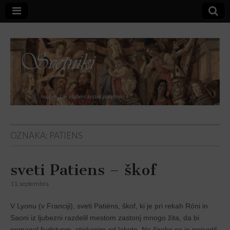
Svetniki,
OZNAKA:
PATIENS
mučenci in
sveti Patiens – škof
blaženi
11. septembra
V Lyonu (v Franciji), sveti Patiéns, škof, ki je pri rekah Róni in
Saoni iz ljubezni razdelil mestom zastonj mnogo žita, da bi
pomagal ljudstvom, stiskanim od lakote. Na široko se je posvetil