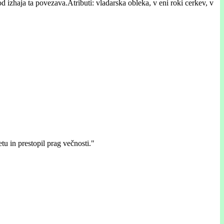
 izhaja ta povezava.Atributi: vladarska obleka, v eni roki cerkev, v
tu in prestopil prag večnosti."