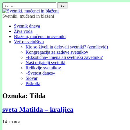
Išči:
Svetniki, mučenci in blaženi
Glavni
Skip
Svetnik dneva
to
Živa voda
meni
content
Blaženi, mučenci in svetniki
Več o svetništvu
Kje so živeli in delovali svetniki? (zemljevid)
Kongregacija za zadeve svetnikov
»Eksotična« imena ali svetniški zavetniki?
Naši prijatelji svetniki
Relikvije svetnikov
»Svetost danes«
Slovar
Piškotki
Oznaka:
Tilda
sveta Matilda – kraljica
14. marca