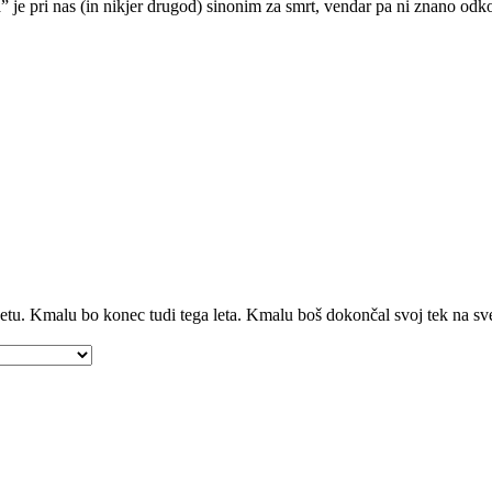
e pri nas (in nikjer drugod) sinonim za smrt, vendar pa ni znano odkod
vetu. Kmalu bo konec tudi tega leta. Kmalu boš dokončal svoj tek na sve