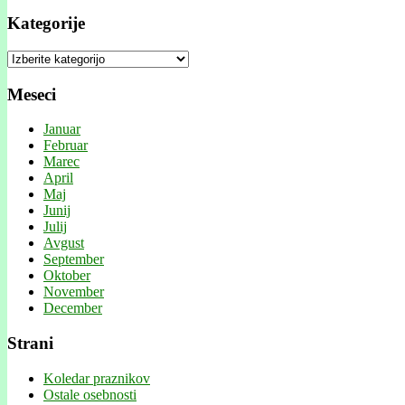
Kategorije
Kategorije
Meseci
Januar
Februar
Marec
April
Maj
Junij
Julij
Avgust
September
Oktober
November
December
Strani
Koledar praznikov
Ostale osebnosti