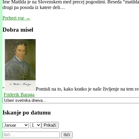
Ime Matilda je na Slovenskem med precej pogostimi. Beseda “matilda” j
drugi pa posoda iz katere deli…
Preberi vse →
Dobra misel
"
Pomisli na to, kako kratko je naše življenje na tem s
Friderik Baraga
Iskanje po datumu
Prikaži
Išči: