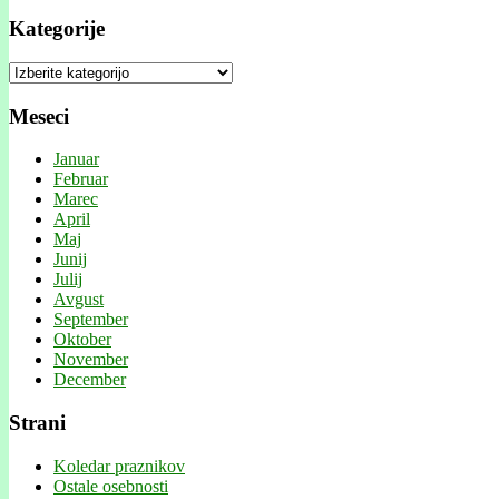
Kategorije
Kategorije
Meseci
Januar
Februar
Marec
April
Maj
Junij
Julij
Avgust
September
Oktober
November
December
Strani
Koledar praznikov
Ostale osebnosti