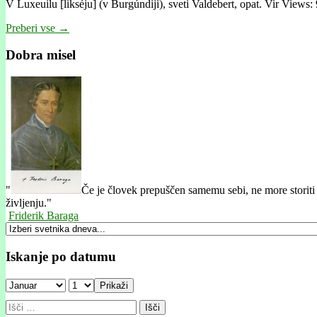
V Luxeuilu [likséju] (v Burgúndiji), sveti Valdebert, opat. Vir Views: 
Preberi vse →
Dobra misel
"
Če je človek prepuščen samemu sebi, ne more storit
življenju."
Friderik Baraga
Iskanje po datumu
Prikaži
Išči: