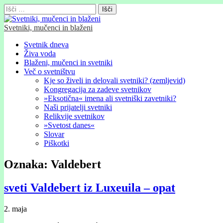
Išči:
Svetniki, mučenci in blaženi
Glavni
Skip
Svetnik dneva
to
Živa voda
meni
content
Blaženi, mučenci in svetniki
Več o svetništvu
Kje so živeli in delovali svetniki? (zemljevid)
Kongregacija za zadeve svetnikov
»Eksotična« imena ali svetniški zavetniki?
Naši prijatelji svetniki
Relikvije svetnikov
»Svetost danes«
Slovar
Piškotki
Oznaka:
Valdebert
sveti Valdebert iz Luxeuila – opat
2. maja