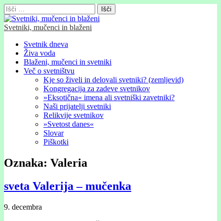
Išči:
Svetniki, mučenci in blaženi
Glavni
Skip
Svetnik dneva
to
Živa voda
meni
content
Blaženi, mučenci in svetniki
Več o svetništvu
Kje so živeli in delovali svetniki? (zemljevid)
Kongregacija za zadeve svetnikov
»Eksotična« imena ali svetniški zavetniki?
Naši prijatelji svetniki
Relikvije svetnikov
»Svetost danes«
Slovar
Piškotki
Oznaka:
Valeria
sveta Valerija – mučenka
9. decembra