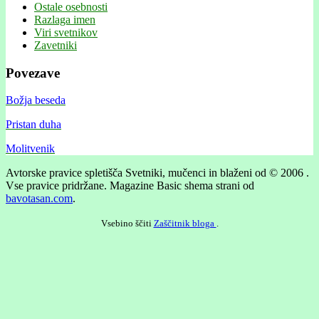
Ostale osebnosti
Razlaga imen
Viri svetnikov
Zavetniki
Povezave
Božja beseda
Pristan duha
Molitvenik
Avtorske pravice spletišča Svetniki, mučenci in blaženi od © 2006 .
Vse pravice pridržane.
Magazine Basic shema strani od
bavotasan.com
.
Vsebino ščiti
Zaščitnik bloga
.