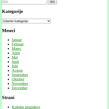
Išči:
Kategorije
Kategorije
Meseci
Januar
Februar
Marec
April
Maj
Junij
Julij
Avgust
September
Oktober
November
December
Strani
Koledar praznikov