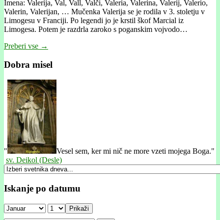
Imena: Valerija, Val, Vall, Valči, Valeria, Valerina, Valerij, Valerio,
Valerin, Valerijan, … Mučenka Valerija se je rodila v 3. stoletju v
Limogesu v Franciji. Po legendi jo je krstil škof Marcial iz
Limogesa. Potem je razdrla zaroko s poganskim vojvodo…
Preberi vse →
Dobra misel
"
Vesel sem, ker mi nič ne more vzeti mojega Boga."
sv. Deikol (Desle)
Iskanje po datumu
Prikaži