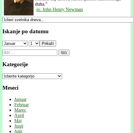
duha."
sv. John Henry Newman
Iskanje po datumu
Prikaži
Išči:
Kategorije
Kategorije
Meseci
Januar
Februar
Marec
April
Maj
Junij
Julij