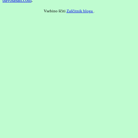
bavotasan.com
.
Vsebino ščiti
Zaščitnik bloga
.