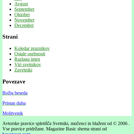
Avgust
September
Oktober
November
December
Strani
Koledar praznikov
Ostale osebnosti
Razlaga imen
Viri svetnikov
Zavetniki
Povezave
Božja beseda
Pristan duha
Molitvenik
Avtorske pravice spletišča Svetniki, mučenci in blaženi od © 2006 .
Vse pravice pridržane.
Magazine Basic shema strani od