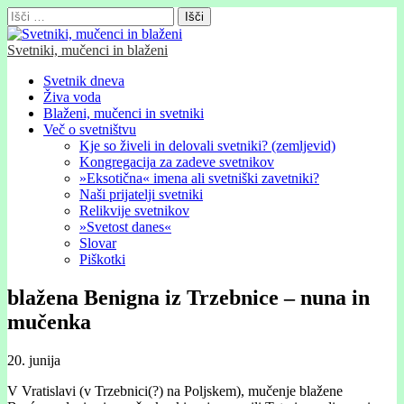
Išči:
Svetniki, mučenci in blaženi
Glavni
Skip
Svetnik dneva
to
Živa voda
meni
content
Blaženi, mučenci in svetniki
Več o svetništvu
Kje so živeli in delovali svetniki? (zemljevid)
Kongregacija za zadeve svetnikov
»Eksotična« imena ali svetniški zavetniki?
Naši prijatelji svetniki
Relikvije svetnikov
»Svetost danes«
Slovar
Piškotki
blažena Benigna iz Trzebnice – nuna in
mučenka
20. junija
V Vratislavi (v Trzebnici(?) na Poljskem), mučenje blažene