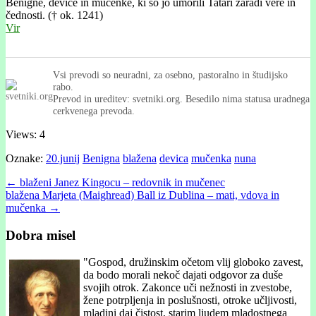
Benígne, device in mučenke, ki so jo umorili Tatari zaradi vere in
čednosti. († ok. 1241)
Vir
Vsi prevodi so neuradni, za osebno, pastoralno in študijsko
rabo.
Prevod in ureditev: svetniki.org. Besedilo nima statusa uradnega
cerkvenega prevoda.
Views: 4
Oznake:
20.junij
Benigna
blažena
devica
mučenka
nuna
Post
← blaženi Janez Kingocu – redovnik in mučenec
blažena Marjeta (Maighread) Ball iz Dublina – mati, vdova in
navigation
mučenka →
Dobra misel
"
Gospod, družinskim očetom vlij globoko zavest,
da bodo morali nekoč dajati odgovor za duše
svojih otrok. Zakonce uči nežnosti in zvestobe,
žene potrpljenja in poslušnosti, otroke učljivosti,
mladini daj čistost, starim ljudem mladostnega