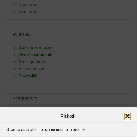
November
December
STRANI
Koledar praznikov
Ostale osebnosti
Razlaga imen
Viri svetnikov
Zavetniki
POVEZAVE
Božja beseda
Piškotki
Pristan duha
Stran za optimalno delovanje uporablja piškotke.
Molitvenik