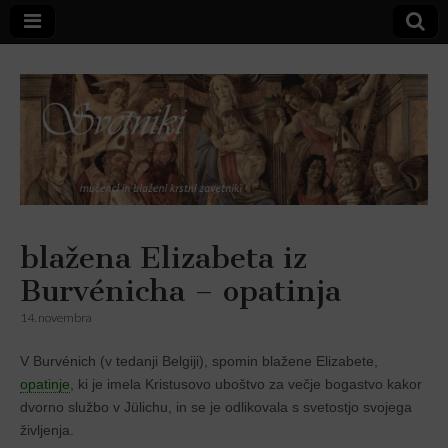
Svetniki,
blažena Elizabeta iz
Burvénicha – opatinja
mučenci in
14. novembra
blaženi
V Burvénich (v tedanji Belgiji), spomin blažene Elizabete,
opatinje
, ki je imela Kristusovo uboštvo za večje bogastvo kakor
dvorno službo v Jülichu, in se je odlikovala s svetostjo svojega
življenja.