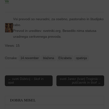
Vir
Vsi prevodi so neuradni, za osebno, pastoralno in študijsko
rabo.
Prevod in ureditev: svetniki.org. Besedilo nima statusa
uradnega cerkvenega prevoda.
Views: 15
Oznake:
14.november
blažena
Elizabeta
opatinja
Post
← sveti Dubricij – škof in
sveti Janez (Ivan) Trogirski –
opat
puščavnik in škof →
navigation
DOBRA MISEL