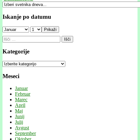
Iskanje po datumu
Prikaži
Išči:
Kategorije
Kategorije
Meseci
Januar
Februar
Marec
April
Maj
Junij
Julij
Avgust
September
Oktober