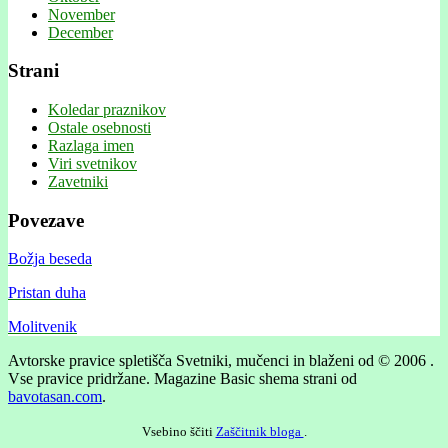
November
December
Strani
Koledar praznikov
Ostale osebnosti
Razlaga imen
Viri svetnikov
Zavetniki
Povezave
Božja beseda
Pristan duha
Molitvenik
Avtorske pravice spletišča Svetniki, mučenci in blaženi od © 2006 .
Vse pravice pridržane.
Magazine Basic shema strani od
bavotasan.com
.
Vsebino ščiti
Zaščitnik bloga
.