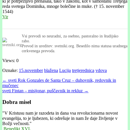
ki je potrpežljivo prenašala, tako v zakonu, kot v samostanu Tretjega
reda svetega Dominika, mnoge bolečine in muke. († 15. november
1544)
Vir
Vsi prevodi so neuradni, za osebno, pastoralno in študijsko
rabo.
Prevod in ureditev: svetniki.org. Besedilo nima statusa uradnega
cerkvenega prevoda.
Views: 0
Oznake:
15.november
blažena
Lucija
tretjerednica
vdova
Post
← sveti Rok Gonzales de Santa Cruz – duhovnik, redovnik in
mučenec
navigation
sveti Fintan – misijonar, puščavnik in rekluz →
Dobra misel
"
V Kristusu nam je razodeta in dana vsa revolucionarna novost
evangelija, to je ljubezen, ki odrešuje in nam že daje življenje v
Božji večnosti."
Benedikt XVI.