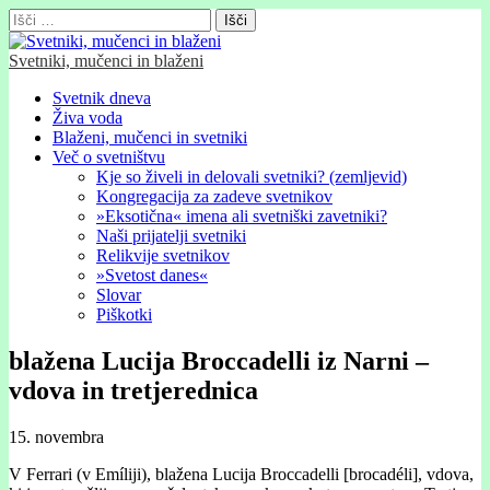
Išči:
Svetniki, mučenci in blaženi
Glavni
Skip
Svetnik dneva
to
Živa voda
meni
content
Blaženi, mučenci in svetniki
Več o svetništvu
Kje so živeli in delovali svetniki? (zemljevid)
Kongregacija za zadeve svetnikov
»Eksotična« imena ali svetniški zavetniki?
Naši prijatelji svetniki
Relikvije svetnikov
»Svetost danes«
Slovar
Piškotki
blažena Lucija Broccadelli iz Narni –
vdova in tretjerednica
15. novembra
V Ferrari (v Emíliji), blažena Lucija Broccadelli [brocadéli], vdova,