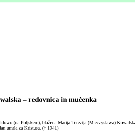
owalska – redovnica in mučenka
ldowo (na Poljskem), blažena Marija Terezija (Mieczyslawa) Kowalska, 
 dan umrla za Kristusa. († 1941)