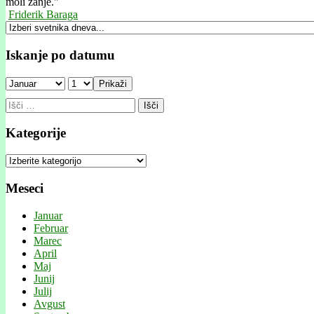
moli zanje."
Friderik Baraga
Iskanje po datumu
Prikaži
Išči:
Kategorije
Kategorije
Meseci
Januar
Februar
Marec
April
Maj
Junij
Julij
Avgust