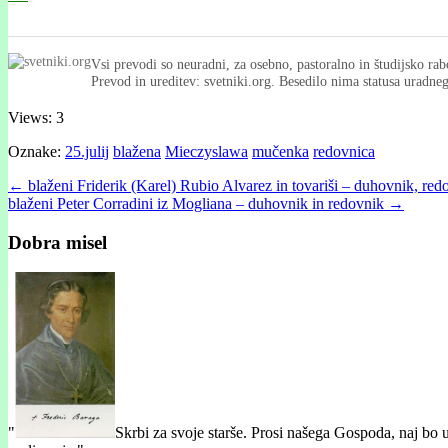
Vsi prevodi so neuradni, za osebno, pastoralno in študijsko rab
Prevod in ureditev: svetniki.org. Besedilo nima statusa uradn
Views: 3
Oznake:
25.julij
blažena
Mieczyslawa
mučenka
redovnica
Post
← blaženi Friderik (Karel) Rubio Alvarez in tovariši – duhovnik, red
blaženi Peter Corradini iz Mogliana – duhovnik in redovnik →
navigation
Dobra misel
"
Skrbi za svoje starše. Prosi našega Gospoda, naj bo u