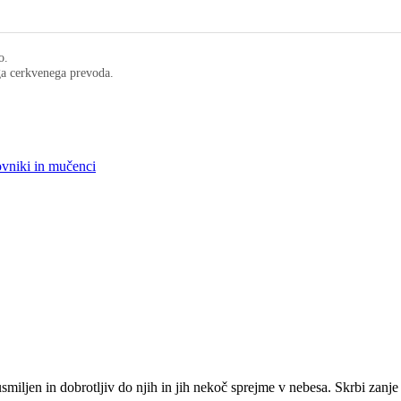
o.
ega cerkvenega prevoda.
ovniki in mučenci
smiljen in dobrotljiv do njih in jih nekoč sprejme v nebesa. Skrbi zanj