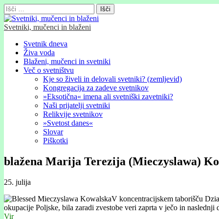
Išči:
Svetniki, mučenci in blaženi
Glavni
Skip
Svetnik dneva
to
Živa voda
meni
content
Blaženi, mučenci in svetniki
Več o svetništvu
Kje so živeli in delovali svetniki? (zemljevid)
Kongregacija za zadeve svetnikov
»Eksotična« imena ali svetniški zavetniki?
Naši prijatelji svetniki
Relikvije svetnikov
»Svetost danes«
Slovar
Piškotki
blažena Marija Terezija (Mieczyslawa) K
25. julija
V koncentracijskem taborišču Dzia
okupacije Poljske, bila zaradi zvestobe veri zaprta v ječo in naslednji
Vir