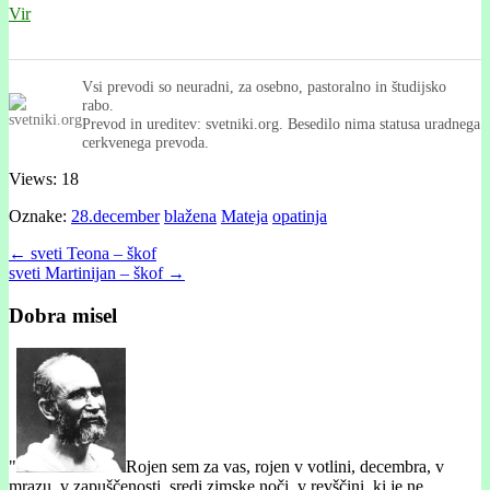
Vir
Vsi prevodi so neuradni, za osebno, pastoralno in študijsko
rabo.
Prevod in ureditev: svetniki.org. Besedilo nima statusa uradnega
cerkvenega prevoda.
Views: 18
Oznake:
28.december
blažena
Mateja
opatinja
Post
← sveti Teona – škof
sveti Martinijan – škof →
navigation
Dobra misel
"
Rojen sem za vas, rojen v votlini, decembra, v
mrazu, v zapuščenosti, sredi zimske noči, v revščini, ki je ne