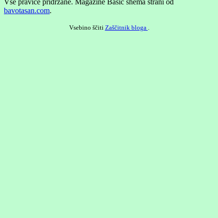
Vse pravice pridržane.
Magazine Basic shema strani od
bavotasan.com
.
Vsebino ščiti
Zaščitnik bloga
.