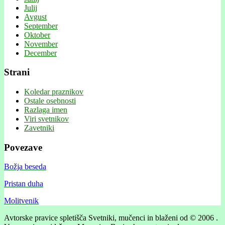
Julij
Avgust
September
Oktober
November
December
Strani
Koledar praznikov
Ostale osebnosti
Razlaga imen
Viri svetnikov
Zavetniki
Povezave
Božja beseda
Pristan duha
Molitvenik
Avtorske pravice spletišča Svetniki, mučenci in blaženi od © 2006 .