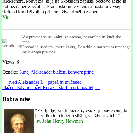
Aleksandra, konverza, ki je na Škotskem zapustil očetovo žezlo in
kot neznanec zbežal na Francosko in je v tem samostanu v vsej
skritosti krmil živali in pri tem užival družbo z angeli.
Vir
Vsi prevodi so neuradni, za osebno, pastoralno in študijsko
rabo.
Prevod in ureditev: svetniki.org. Besedilo nima statusa uradnega
cerkvenega prevoda.
Views: 6
Oznake:
3.maj
Aleksander
blaženi
konverz
princ
Post
← sveti Aleksander I. – papež in mučenec
blaženi Edvard Jožef Rosaz – škof in ustanovitelj →
navigation
Dobra misel
"
Vsi ljudje, ki jih poznam, vsi, ki jih srečavam, ki
jih vidim in o katerih slišim, vsi živijo v tebi."
sv. John Henry Newman