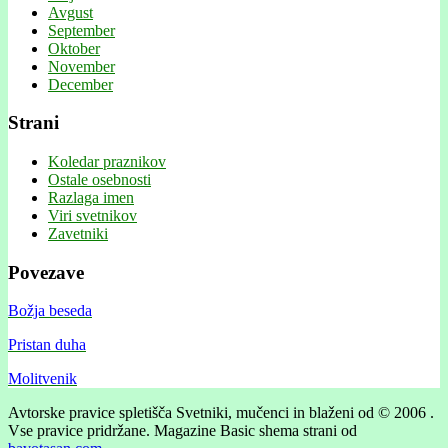
Avgust
September
Oktober
November
December
Strani
Koledar praznikov
Ostale osebnosti
Razlaga imen
Viri svetnikov
Zavetniki
Povezave
Božja beseda
Pristan duha
Molitvenik
Avtorske pravice spletišča Svetniki, mučenci in blaženi od © 2006 .
Vse pravice pridržane.
Magazine Basic shema strani od