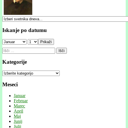
Iskanje po datumu
Prikaži
Išči:
Kategorije
Kategorije
Meseci
Januar
Februar
Marec
April
Maj
Junij
Julij