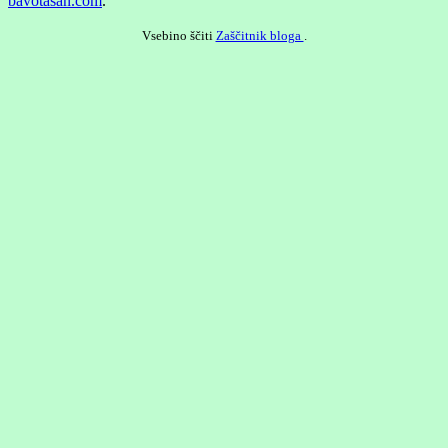
bavotasan.com
.
Vsebino ščiti
Zaščitnik bloga
.