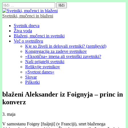
Išči:
Svetniki, mučenci in blaženi
Glavni
Skip
Svetnik dneva
to
Živa voda
meni
content
Blaženi, mučenci in svetniki
Več o svetništvu
Kje so živeli in delovali svetniki? (zemljevid)
Kongregacija za zadeve svetnikov
»Eksotična« imena ali svetniški zavetniki?
Naši prijatelji svetniki
Relikvije svetnikov
»Svetost danes«
Slovar
Piškotki
blaženi Aleksander iz Foignyja – princ in
konverz
3. maja
V samostanu Foigny [fuájnji] (v Franciji), smrt blaženega