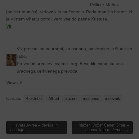
Pellicer Muňoz
[pelisér munjós], redovnik in mučenec iz Reda manjših bratov, ki
je v istem viharju potrdil vero vse do palme Kristusa.
Vir
Vsi prevodi so neuradni, za osebno, pastoralno in študijsko
rabo.
Prevod in ureditev: svetniki.org. Besedilo nima statusa
uradnega cerkvenega prevoda.
Views: 8
Oznake:
4.oktober
Alfred
blaženi
mučenec
redovnik
Post
← sveta Avrea – devica in
blaženi Jožef Canet Giner –
opatinja
duhovnik in mučenec →
navigation