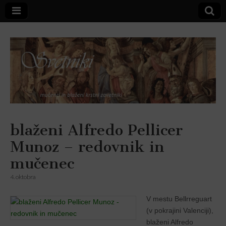
Svetniki,
blaženi Alfredo Pellicer
Munoz – redovnik in
mučenci in
mučenec
blaženi
4. oktobra
V mestu Bellrreguart
(v pokrajini Valencĳi),
blaženi Alfredo